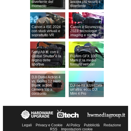
divertente del
ancora più sicuro e
momento
divertente
Canon a ISE 2024
Canon a Sicurezza
con studi virtuali e
2023: tecnologie
soprattutto VR
imaging e stampa
Sony A9 III: con il
Global Shutter è la
Fujifilm GFX 100
regina delle
Mark II: la medio
sportive
formato veloce!
DJI Osmo Action 4
vs. GoPro 12 Hero
Black: action
DJI ne ha azzeccata
camera top a
un'altra: ecco DJI
confronto
Mini 4 Pro
Legali
Privacy e Cookie
AI Policy
Pubblicità
Redazione
RSS
Impostazioni cookie