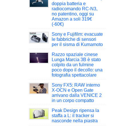
doppia batteria e
radiocomando RC-N3,
no patentino, oggi su
Amazon a soli 319€
(-60€)
Sony e Fujifilm: evacuate
le fabbriche di sensori
per il sisma di Kumamoto
Razzo spaziale cinese
Lunga Marcia 3B è stato
colpito da un fulmine
poco dopo il decollo: una
fotografia spettacolare
Sony FX5: RAW interno
X-OCN e Open Gate
arrivano dalla VENICE 2
in un corpo compatto
Peak Design ripensa la
staffa a L: il tracker si
nasconde nella piastra