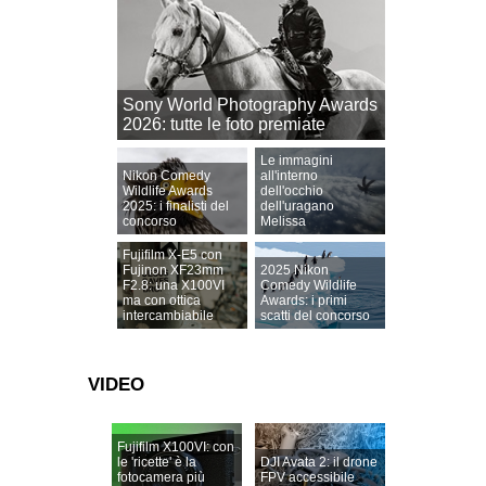
Sony World Photography Awards
2026: tutte le foto premiate
Le immagini
Nikon Comedy
all'interno
Wildlife Awards
dell'occhio
2025: i finalisti del
dell'uragano
concorso
Melissa
Fujifilm X-E5 con
Fujinon XF23mm
2025 Nikon
F2.8: una X100VI
Comedy Wildlife
ma con ottica
Awards: i primi
intercambiabile
scatti del concorso
VIDEO
Fujifilm X100VI: con
le 'ricette' è la
DJI Avata 2: il drone
fotocamera più
FPV accessibile