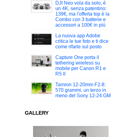
DJI Neo vola da solo, è
un 4K, senza patentino:
139€, ma l'offerta top è la
Combo con 3 batterie e
accessori a 100€ in più
La nuova app Adobe
critica le tue foto e ti dice
come rifarle sul posto
Capture One porta il
tethering wireless su
mobile per Canon R1 e
R5 II
Tamron 12-20mm F2.8:
570 grammi, un terzo in
meno del Sony 12-24 GM
GALLERY