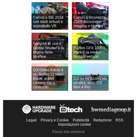
Canon a ISE 2024
Canon a Sicurezza
con studi virtuali e
2023: tecnologie
soprattutto VR
imaging e stampa
Sony A9 III: con il
Global Shutter è la
Fujifilm GFX 100
regina delle
Mark II: la medio
sportive
formato veloce!
DJI Osmo Action 4
vs. GoPro 12 Hero
Black: action
DJI ne ha azzeccata
camera top a
un'altra: ecco DJI
confronto
Mini 4 Pro
Legali
Privacy e Cookie
Pubblicità
Redazione
RSS
Impostazioni cookie
Passa alla versione