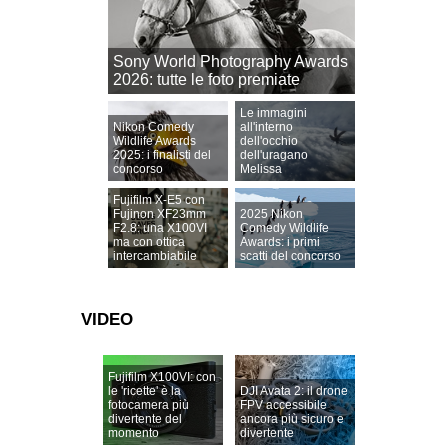
Sony World Photography Awards
2026: tutte le foto premiate
Le immagini
Nikon Comedy
all'interno
Wildlife Awards
dell'occhio
2025: i finalisti del
dell'uragano
concorso
Melissa
Fujifilm X-E5 con
Fujinon XF23mm
2025 Nikon
F2.8: una X100VI
Comedy Wildlife
ma con ottica
Awards: i primi
intercambiabile
scatti del concorso
VIDEO
Fujifilm X100VI: con
le 'ricette' è la
DJI Avata 2: il drone
fotocamera più
FPV accessibile
divertente del
ancora più sicuro e
momento
divertente