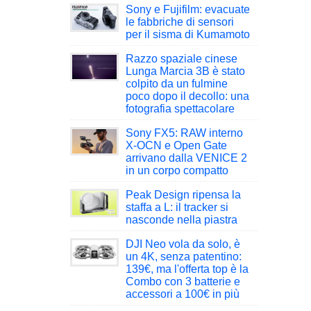
Sony e Fujifilm: evacuate
le fabbriche di sensori
per il sisma di Kumamoto
Razzo spaziale cinese
Lunga Marcia 3B è stato
colpito da un fulmine
poco dopo il decollo: una
fotografia spettacolare
Sony FX5: RAW interno
X-OCN e Open Gate
arrivano dalla VENICE 2
in un corpo compatto
Peak Design ripensa la
staffa a L: il tracker si
nasconde nella piastra
DJI Neo vola da solo, è
un 4K, senza patentino:
139€, ma l'offerta top è la
Combo con 3 batterie e
accessori a 100€ in più