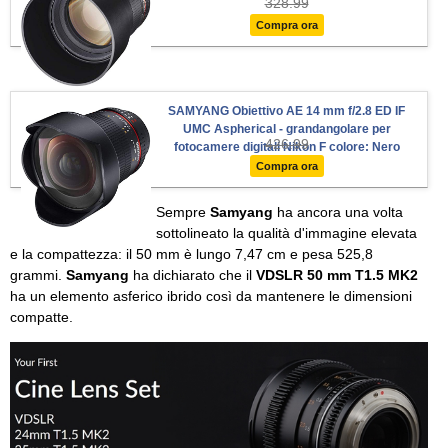
328.99
Compra ora
SAMYANG Obiettivo AE 14 mm f/2.8 ED IF
UMC Aspherical - grandangolare per
426.99
fotocamere digitali Nikon F colore: Nero
Compra ora
Sempre
Samyang
ha ancora una volta
sottolineato la qualità d'immagine elevata
e la compattezza: il 50 mm è lungo 7,47 cm e pesa 525,8
grammi.
Samyang
ha dichiarato che il
VDSLR 50 mm T1.5 MK2
ha un elemento asferico ibrido così da mantenere le dimensioni
compatte.