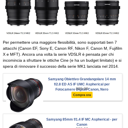
Per permettere una maggiore flessibilità, sono supportati ben 7
attacchi (Canon EF, Sony E, Canon RF, Nikon F, Canon M, Fujifilm
X e MFT). Ancora una volta la serie VDSLR è pensata per chi
incomincia a sfruttare le ottiche Cine (e ha un budget limitato) e si
spera di rinnovare il successo della serie MK1 lanciata nel 2014.
Samyang Obiettivo Grandangolare 14 mm
f/2.8 ED AS IF UMC Aspherical per
385.99
Fotocamere Digitali Canon, Nero
Compra ora
Samyang 85mm f/1.4 IF MC Aspherical - per
Canon