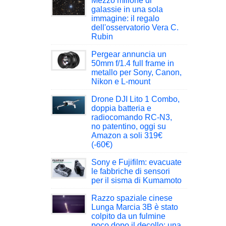
Mezzo milione di
galassie in una sola
immagine: il regalo
dell'osservatorio Vera C.
Rubin
Pergear annuncia un
50mm f/1.4 full frame in
metallo per Sony, Canon,
Nikon e L-mount
Drone DJI Lito 1 Combo,
doppia batteria e
radiocomando RC-N3,
no patentino, oggi su
Amazon a soli 319€
(-60€)
Sony e Fujifilm: evacuate
le fabbriche di sensori
per il sisma di Kumamoto
Razzo spaziale cinese
Lunga Marcia 3B è stato
colpito da un fulmine
poco dopo il decollo: una