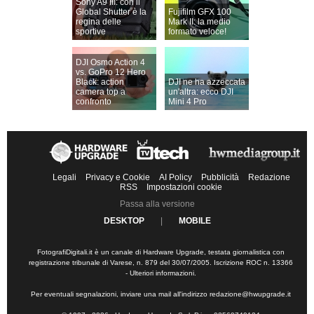
Sony A9 III: con il
Global Shutter è la
Fujifilm GFX 100
regina delle
Mark II: la medio
sportive
formato veloce!
DJI Osmo Action 4
vs. GoPro 12 Hero
Black: action
DJI ne ha azzeccata
camera top a
un'altra: ecco DJI
confronto
Mini 4 Pro
Legali
Privacy e Cookie
AI Policy
Pubblicità
Redazione
RSS
Impostazioni cookie
Passa alla versione
DESKTOP
|
MOBILE
FotografiDigitali.it è un canale di Hardware Upgrade, testata giornalistica con
registrazione tribunale di Varese, n. 879 del 30/07/2005. Iscrizione ROC n. 13366
-
Ulteriori informazioni
.
Per eventuali segnalazioni, inviare una mail all'indirizzo
redazione@hwupgrade.it