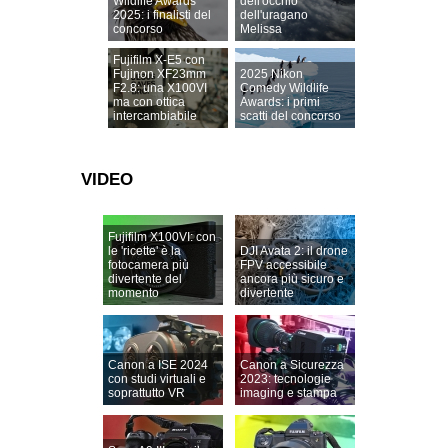
Wildlife Awards
dell'occhio
2025: i finalisti del
dell'uragano
concorso
Melissa
Fujifilm X-E5 con
Fujinon XF23mm
2025 Nikon
F2.8: una X100VI
Comedy Wildlife
ma con ottica
Awards: i primi
intercambiabile
scatti del concorso
VIDEO
Fujifilm X100VI: con
le 'ricette' è la
DJI Avata 2: il drone
fotocamera più
FPV accessibile
divertente del
ancora più sicuro e
momento
divertente
Canon a ISE 2024
Canon a Sicurezza
con studi virtuali e
2023: tecnologie
soprattutto VR
imaging e stampa