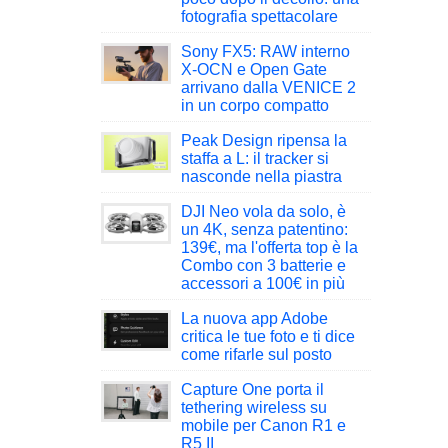
fotografia spettacolare
Sony FX5: RAW interno
X-OCN e Open Gate
arrivano dalla VENICE 2
in un corpo compatto
Peak Design ripensa la
staffa a L: il tracker si
nasconde nella piastra
DJI Neo vola da solo, è
un 4K, senza patentino:
139€, ma l'offerta top è la
Combo con 3 batterie e
accessori a 100€ in più
La nuova app Adobe
critica le tue foto e ti dice
come rifarle sul posto
Capture One porta il
tethering wireless su
mobile per Canon R1 e
R5 II