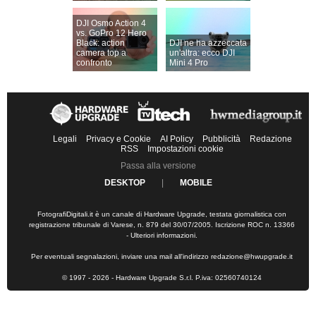
DJI Osmo Action 4
vs. GoPro 12 Hero
Black: action
DJI ne ha azzeccata
camera top a
un'altra: ecco DJI
confronto
Mini 4 Pro
Legali
Privacy e Cookie
AI Policy
Pubblicità
Redazione
RSS
Impostazioni cookie
Passa alla versione
DESKTOP
|
MOBILE
FotografiDigitali.it è un canale di Hardware Upgrade, testata giornalistica con
registrazione tribunale di Varese, n. 879 del 30/07/2005. Iscrizione ROC n. 13366
-
Ulteriori informazioni
.
Per eventuali segnalazioni, inviare una mail all'indirizzo
redazione@hwupgrade.it
© 1997 - 2026 - Hardware Upgrade S.r.l. P.iva: 02560740124