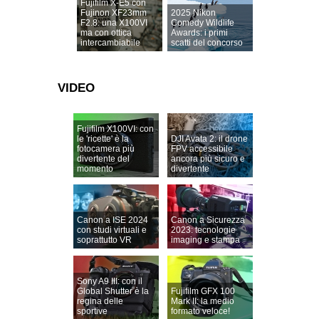
Fujifilm X-E5 con
Fujinon XF23mm
2025 Nikon
F2.8: una X100VI
Comedy Wildlife
ma con ottica
Awards: i primi
intercambiabile
scatti del concorso
VIDEO
Fujifilm X100VI: con
le 'ricette' è la
DJI Avata 2: il drone
fotocamera più
FPV accessibile
divertente del
ancora più sicuro e
momento
divertente
Canon a ISE 2024
Canon a Sicurezza
con studi virtuali e
2023: tecnologie
soprattutto VR
imaging e stampa
Sony A9 III: con il
Global Shutter è la
Fujifilm GFX 100
regina delle
Mark II: la medio
sportive
formato veloce!