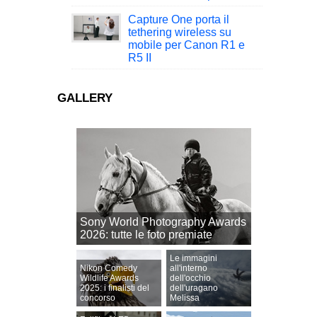
Capture One porta il
tethering wireless su
mobile per Canon R1 e
R5 II
GALLERY
Sony World Photography Awards
2026: tutte le foto premiate
Le immagini
Nikon Comedy
all'interno
Wildlife Awards
dell'occhio
2025: i finalisti del
dell'uragano
concorso
Melissa