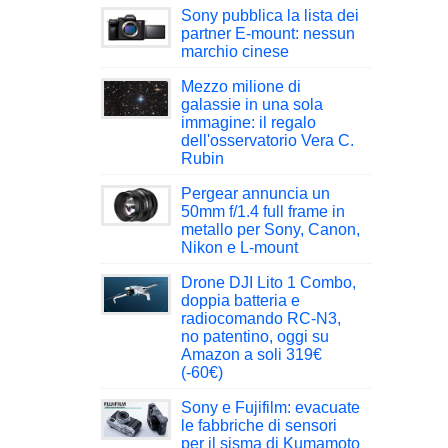
Sony pubblica la lista dei
partner E-mount: nessun
marchio cinese
Mezzo milione di
galassie in una sola
immagine: il regalo
dell'osservatorio Vera C.
Rubin
Pergear annuncia un
50mm f/1.4 full frame in
metallo per Sony, Canon,
Nikon e L-mount
Drone DJI Lito 1 Combo,
doppia batteria e
radiocomando RC-N3,
no patentino, oggi su
Amazon a soli 319€
(-60€)
Sony e Fujifilm: evacuate
le fabbriche di sensori
per il sisma di Kumamoto