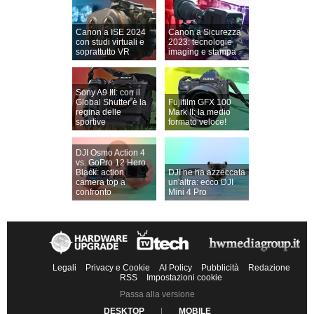
Canon a ISE 2024
Canon a Sicurezza
con studi virtuali e
2023: tecnologie
soprattutto VR
imaging e stampa
Sony A9 III: con il
Global Shutter è la
Fujifilm GFX 100
regina delle
Mark II: la medio
sportive
formato veloce!
DJI Osmo Action 4
vs. GoPro 12 Hero
Black: action
DJI ne ha azzeccata
camera top a
un'altra: ecco DJI
confronto
Mini 4 Pro
Legali
Privacy e Cookie
AI Policy
Pubblicità
Redazione
RSS
Impostazioni cookie
Passa alla versione
DESKTOP
|
MOBILE