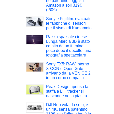
no patentino, oggi su
Amazon a soli 319€
(-60€)
Sony e Fujifilm: evacuate
le fabbriche di sensori
per il sisma di Kumamoto
Razzo spaziale cinese
Lunga Marcia 3B è stato
colpito da un fulmine
poco dopo il decollo: una
fotografia spettacolare
Sony FX5: RAW interno
X-OCN e Open Gate
arrivano dalla VENICE 2
in un corpo compatto
Peak Design ripensa la
staffa a L: il tracker si
nasconde nella piastra
DJI Neo vola da solo, è
un 4K, senza patentino:
139€, ma l'offerta top è la