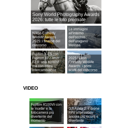
Sony World Photography Awards
2026: tutte le foto premiate
Le immagini
Nikon Comedy
all'interno
Wildlife Awards
dell'occhio
2025: i finalisti del
dell'uragano
concorso
Melissa
Fujifilm X-E5 con
Fujinon XF23mm
2025 Nikon
F2.8: una X100VI
Comedy Wildlife
ma con ottica
Awards: i primi
intercambiabile
scatti del concorso
VIDEO
Fujifilm X100VI: con
le 'ricette' è la
DJI Avata 2: il drone
fotocamera più
FPV accessibile
divertente del
ancora più sicuro e
momento
divertente