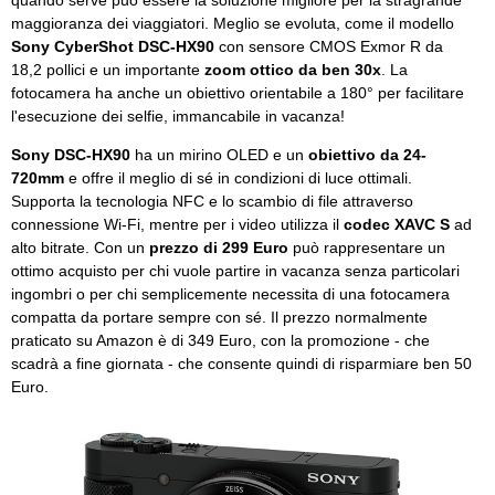
quando serve può essere la soluzione migliore per la stragrande
maggioranza dei viaggiatori. Meglio se evoluta, come il modello
Sony CyberShot DSC-HX90
con sensore CMOS Exmor R da
18,2 pollici e un importante
zoom ottico da ben 30x
. La
fotocamera ha anche un obiettivo orientabile a 180° per facilitare
l'esecuzione dei selfie, immancabile in vacanza!
Sony DSC-HX90
ha un mirino OLED e un
obiettivo da 24-
720mm
e offre il meglio di sé in condizioni di luce ottimali.
Supporta la tecnologia NFC e lo scambio di file attraverso
connessione Wi-Fi, mentre per i video utilizza il
codec XAVC S
ad
alto bitrate. Con un
prezzo di 299 Euro
può rappresentare un
ottimo acquisto per chi vuole partire in vacanza senza particolari
ingombri o per chi semplicemente necessita di una fotocamera
compatta da portare sempre con sé. Il prezzo normalmente
praticato su Amazon è di 349 Euro, con la promozione - che
scadrà a fine giornata - che consente quindi di risparmiare ben 50
Euro.