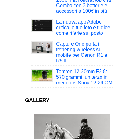
Combo con 3 batterie e
accessori a 100€ in più
La nuova app Adobe
critica le tue foto e ti dice
come rifarle sul posto
Capture One porta il
tethering wireless su
mobile per Canon R1 e
R5 II
Tamron 12-20mm F2.8:
570 grammi, un terzo in
meno del Sony 12-24 GM
GALLERY