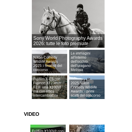
Sony World Photography Awards
2026: tutte le foto premiate
Le immagini
Nikon Comedy
all'interno
Wildlife Awards
dell'occhio
2025: i finalisti del
dell'uragano
concorso
Melissa
Fujifilm X-E5 con
Fujinon XF23mm
2025 Nikon
F2.8: una X100VI
Comedy Wildlife
ma con ottica
Awards: i primi
intercambiabile
scatti del concorso
VIDEO
Fujifilm X100VI: con