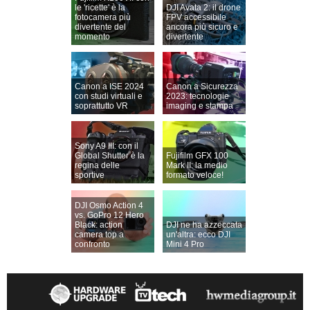
le 'ricette' è la
DJI Avata 2: il drone
fotocamera più
FPV accessibile
divertente del
ancora più sicuro e
momento
divertente
Canon a ISE 2024
Canon a Sicurezza
con studi virtuali e
2023: tecnologie
soprattutto VR
imaging e stampa
Sony A9 III: con il
Global Shutter è la
Fujifilm GFX 100
regina delle
Mark II: la medio
sportive
formato veloce!
DJI Osmo Action 4
vs. GoPro 12 Hero
Black: action
DJI ne ha azzeccata
camera top a
un'altra: ecco DJI
confronto
Mini 4 Pro