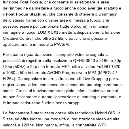
funzione
Post Focus
, che consente di selezionare le aree
dell’immagine da mettere a fuoco anche dopo aver già scattato e
il
Post Focus Stacking
, che consente di ottenere più immagini
dello stesso frame con diverse aree di messa a fuoco, che
possono essere poi combinate (tutte o alcune) in un'unica
immagine a fuoco. LUMIX LX15 mette a disposizione la funzione
Creative Control, che offre 22 filtri creativi che si possono
applicare anche in modalità P/A/S/M.
Per quanto riguarda invece il comparto video si segnala la
possibilità di registrare alla risoluzione QFHD 3840 x 2160, a 30p
/ 25p (50Hz) o 24p e in formato MP4, oltre ai video Full HD 1920
x 1080 a 50p in formato AVCHD Progressive o MP4 (MPEG-4 /
H.264). Da segnalare inoltre la funzione 4K Live Cropping per la
registrazione video, che consente di eseguire panning e zoomate
stabili. Grazie al funzionamento digitale, infatti, l’obiettivo non si
muove fisicamente durante l’esecuzione di panning e zoomate, e
le immagini risultano fluide e senza strappi.
La fotocamera è stabilizzata grazie alla tecnologia Hybrid OIS+ a
5 assi ed offre inoltre una modalità di registrazione video ad alta
velocità a 120fps. Non manca, infine, la connettività WiFi