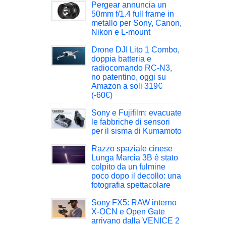
Pergear annuncia un
50mm f/1.4 full frame in
metallo per Sony, Canon,
Nikon e L-mount
Drone DJI Lito 1 Combo,
doppia batteria e
radiocomando RC-N3,
no patentino, oggi su
Amazon a soli 319€
(-60€)
Sony e Fujifilm: evacuate
le fabbriche di sensori
per il sisma di Kumamoto
Razzo spaziale cinese
Lunga Marcia 3B è stato
colpito da un fulmine
poco dopo il decollo: una
fotografia spettacolare
Sony FX5: RAW interno
X-OCN e Open Gate
arrivano dalla VENICE 2