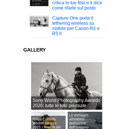
critica le tue foto e ti dice
come rifarle sul posto
Capture One porta il
tethering wireless su
mobile per Canon R1 e
R5 II
GALLERY
Sony World Photography Awards
2026: tutte le foto premiate
Le immagini
Nikon Comedy
all'interno
Wildlife Awards
dell'occhio
2025: i finalisti del
dell'uragano