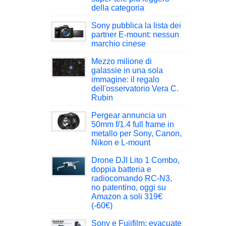
della categoria
Sony pubblica la lista dei
partner E-mount: nessun
marchio cinese
Mezzo milione di
galassie in una sola
immagine: il regalo
dell'osservatorio Vera C.
Rubin
Pergear annuncia un
50mm f/1.4 full frame in
metallo per Sony, Canon,
Nikon e L-mount
Drone DJI Lito 1 Combo,
doppia batteria e
radiocomando RC-N3,
no patentino, oggi su
Amazon a soli 319€
(-60€)
Sony e Fujifilm: evacuate