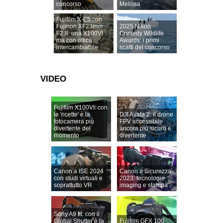
concorso
Melissa
Fujifilm X-E5 con
Fujinon XF23mm
2025 Nikon
F2.8: una X100VI
Comedy Wildlife
ma con ottica
Awards: i primi
intercambiabile
scatti del concorso
VIDEO
Fujifilm X100VI: con
le 'ricette' è la
DJI Avata 2: il drone
fotocamera più
FPV accessibile
divertente del
ancora più sicuro e
momento
divertente
Canon a ISE 2024
Canon a Sicurezza
con studi virtuali e
2023: tecnologie
soprattutto VR
imaging e stampa
Sony A9 III: con il
Global Shutter è la
Fujifilm GFX 100