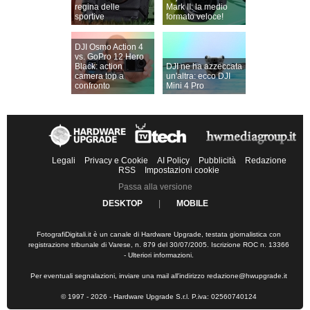
regina delle
Mark II: la medio
sportive
formato veloce!
DJI Osmo Action 4
vs. GoPro 12 Hero
Black: action
DJI ne ha azzeccata
camera top a
un'altra: ecco DJI
confronto
Mini 4 Pro
Legali
Privacy e Cookie
AI Policy
Pubblicità
Redazione
RSS
Impostazioni cookie
Passa alla versione
DESKTOP
|
MOBILE
FotografiDigitali.it è un canale di Hardware Upgrade, testata giornalistica con
registrazione tribunale di Varese, n. 879 del 30/07/2005. Iscrizione ROC n. 13366
-
Ulteriori informazioni
.
Per eventuali segnalazioni, inviare una mail all'indirizzo
redazione@hwupgrade.it
© 1997 - 2026 - Hardware Upgrade S.r.l. P.iva: 02560740124