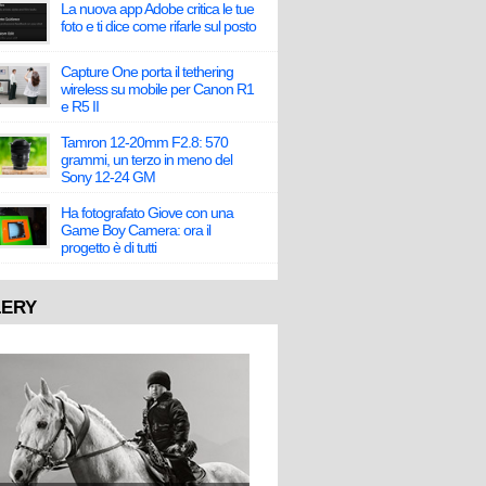
La nuova app Adobe critica le tue
foto e ti dice come rifarle sul posto
Capture One porta il tethering
wireless su mobile per Canon R1
e R5 II
Tamron 12-20mm F2.8: 570
grammi, un terzo in meno del
Sony 12-24 GM
Ha fotografato Giove con una
Game Boy Camera: ora il
progetto è di tutti
LERY