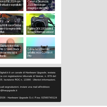
on a ISE 2024 con
Canon a Sicurezza
i virtuali e soprattutto
2023: tecnologie
imaging e stampa
 A9 III: con il Global
ter è la regina delle
Fujifilm GFX 100 Mark II:
rtive
la medio formato veloce!
 Osmo Action 4 vs.
ro 12 Hero Black:
DJI ne ha azzeccata
ion camera top a
un'altra: ecco DJI Mini 4
fronto
Pro
Digitali.it è un canale di Hardware Upgrade, testata
tica con registrazione tribunale di Varese, n. 879 del
05. Iscrizione ROC n. 13366 -
Ulteriori informazioni
.
ali segnalazioni, inviare una mail all'indirizzo
e@hwupgrade.it
2026 - Hardware Upgrade S.r.l. P.iva: 02560740124