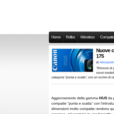
Home
Reflex
Mirrorless
Compatt
Nuove c
175
di
Alessandr
“Rinnovo di 
nuovi modell
categoria "punta e scatta", con un occhio di ri
Aggiornamento della gamma
IXUS
da 
compatte “punta e scatta” con l’introdu
dimensioni molto compatte rendono ques