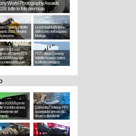
ony World Photography Awards
26: tutte le foto premiate
kon Comedy Wildlife
Le immagini all'interno
ards 2025: i finalisti
dell'occhio dell'uragano
l concorso
Melissa
jifilm X-E5 con
jinon XF23mm F2.8:
2025 Nikon Comedy
a X100VI ma con
Wildlife Awards: i primi
tica intercambiabile
scatti del concorso
O
ifilm X100VI: con le
ette' è la fotocamera
DJI Avata 2: il drone FPV
divertente del
accessibile ancora più
mento
sicuro e divertente