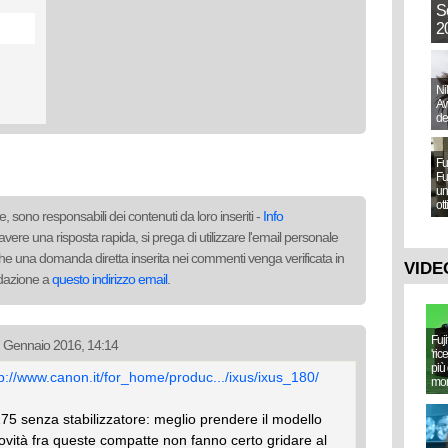
S
20
Ni
Aw
de
Fu
Fu
un
ot
, sono responsabili dei contenuti da loro inseriti -
Info
avere una risposta rapida, si prega di utilizzare l'email personale
to che una domanda diretta inserita nei commenti venga verificata in
VIDE
redazione a
questo indirizzo email
.
Fuj
07 Gennaio 2016, 14:14
'ric
più 
tp://www.canon.it/for_home/produc.../ixus/ixus_180/
mo
75 senza stabilizzatore: meglio prendere il modello
novità fra queste compatte non fanno certo gridare al