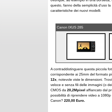
ovunque, ad esempio in una borsetta, s
questo, fanno della semplicità d'uso l
caratteristiche dei nuovi modelli.
Canon IXUS 285
A contraddistinguere questa piccola fo
corrispondente ai 25mm del formato pie
12x
, notevole viste le dimensioni. Trov
veloce e senza fili delle immagini (o dei
CMOS da
20,2Mpixel
affiancato dal p
possibilità di riprendere video a 1080p
Canon?
220,00 Euro.