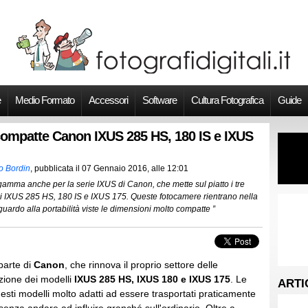
e
Medio Formato
Accessori
Software
Cultura Fotografica
Guide
ompatte Canon IXUS 285 HS, 180 IS e IXUS
o Bordin
, pubblicata il
07 Gennaio 2016, alle 12:01
gamma anche per la serie IXUS di Canon, che mette sul piatto i tre
i IXUS 285 HS, 180 IS e IXUS 175. Queste fotocamere rientrano nella
guardo alla portabilità viste le dimensioni molto compatte ”
parte di
Canon
, che rinnova il proprio settore delle
zione dei modelli
IXUS 285 HS, IXUS 180 e IXUS 175
. Le
ARTI
ti modelli molto adatti ad essere trasportati praticamente