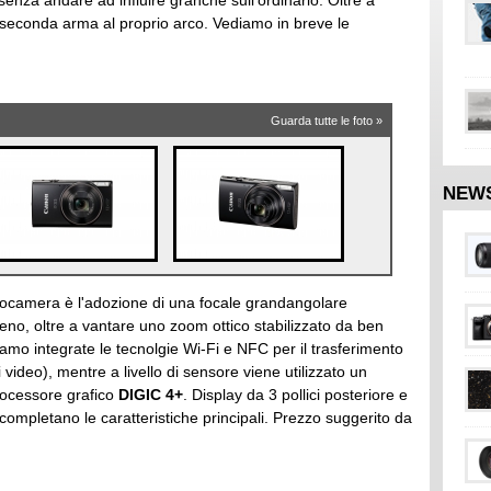
enza andare ad influire granché sull'ordinario. Oltre a
a seconda arma al proprio arco. Vediamo in breve le
Guarda tutte le foto »
NEW
tocamera è l'adozione di una focale grandangolare
no, oltre a vantare uno zoom ottico stabilizzato da ben
iamo integrate le tecnolgie Wi-Fi e NFC per il trasferimento
 video), mentre a livello di sensore viene utilizzato un
rocessore grafico
DIGIC 4+
. Display da 3 pollici posteriore e
 completano le caratteristiche principali. Prezzo suggerito da