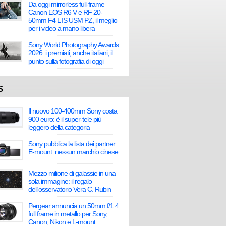
Da oggi mirrorless full-frame
Canon EOS R6 V e RF 20-
50mm F4 L IS USM PZ, il meglio
per i video a mano libera
Sony World Photography Awards
2026: i premiati, anche italiani, il
punto sulla fotografia di oggi
S
Il nuovo 100-400mm Sony costa
900 euro: è il super-tele più
leggero della categoria
Sony pubblica la lista dei partner
E-mount: nessun marchio cinese
Mezzo milione di galassie in una
sola immagine: il regalo
dell'osservatorio Vera C. Rubin
Pergear annuncia un 50mm f/1.4
full frame in metallo per Sony,
Canon, Nikon e L-mount