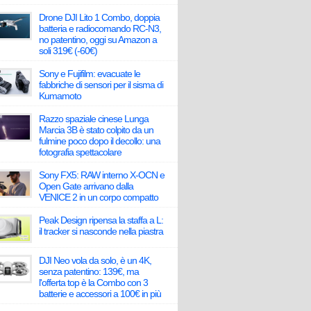
Drone DJI Lito 1 Combo, doppia
batteria e radiocomando RC-N3,
no patentino, oggi su Amazon a
soli 319€ (-60€)
Sony e Fujifilm: evacuate le
fabbriche di sensori per il sisma di
Kumamoto
Razzo spaziale cinese Lunga
Marcia 3B è stato colpito da un
fulmine poco dopo il decollo: una
fotografia spettacolare
Sony FX5: RAW interno X-OCN e
Open Gate arrivano dalla
VENICE 2 in un corpo compatto
Peak Design ripensa la staffa a L:
il tracker si nasconde nella piastra
DJI Neo vola da solo, è un 4K,
senza patentino: 139€, ma
l'offerta top è la Combo con 3
batterie e accessori a 100€ in più