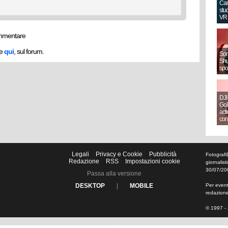
Can
stud
VR
mmentare
he
qui
, sul forum.
Sony
Shut
spo
DJI
GoP
act
con
Legali
Privacy e Cookie
Pubblicità
Fotografi
Redazione
RSS
Impostazioni cookie
giornalis
30/07/20
Passa alla versione
DESKTOP
|
MOBILE
Per eventu
redazion
© 1997 - 