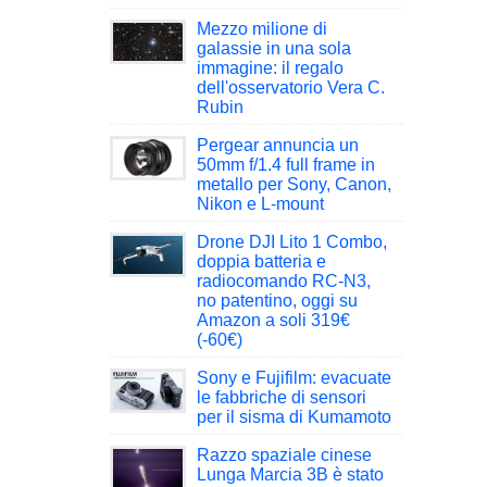
Mezzo milione di
galassie in una sola
immagine: il regalo
dell'osservatorio Vera C.
Rubin
Pergear annuncia un
50mm f/1.4 full frame in
metallo per Sony, Canon,
Nikon e L-mount
Drone DJI Lito 1 Combo,
doppia batteria e
radiocomando RC-N3,
no patentino, oggi su
Amazon a soli 319€
(-60€)
Sony e Fujifilm: evacuate
le fabbriche di sensori
per il sisma di Kumamoto
Razzo spaziale cinese
Lunga Marcia 3B è stato