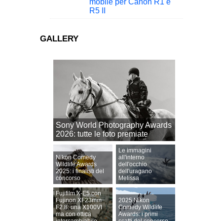
mobile per Canon R1 e
R5 II
GALLERY
Sony World Photography Awards
2026: tutte le foto premiate
Le immagini
Nikon Comedy
all'interno
Wildlife Awards
dell'occhio
2025: i finalisti del
dell'uragano
concorso
Melissa
Fujifilm X-E5 con
Fujinon XF23mm
2025 Nikon
F2.8: una X100VI
Comedy Wildlife
ma con ottica
Awards: i primi
intercambiabile
scatti del concorso