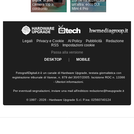
Black: action
DJI ne ha azzeccata
camera top a
un'altra: ecco DJI
confronto
Mini 4 Pro
Legali
Privacy e Cookie
AI Policy
Pubblicità
Redazione
RSS
Impostazioni cookie
Passa alla versione
DESKTOP
|
MOBILE
FotografiDigitali.it è un canale di Hardware Upgrade, testata giornalistica con
registrazione tribunale di Varese, n. 879 del 30/07/2005. Iscrizione ROC n. 13366
-
Ulteriori informazioni
.
Per eventuali segnalazioni, inviare una mail all'indirizzo
redazione@hwupgrade.it
© 1997 - 2026 - Hardware Upgrade S.r.l. P.iva: 02560740124