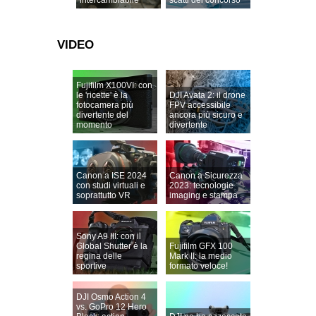
VIDEO
Fujifilm X100VI: con
le 'ricette' è la
DJI Avata 2: il drone
fotocamera più
FPV accessibile
divertente del
ancora più sicuro e
momento
divertente
Canon a ISE 2024
Canon a Sicurezza
con studi virtuali e
2023: tecnologie
soprattutto VR
imaging e stampa
Sony A9 III: con il
Global Shutter è la
Fujifilm GFX 100
regina delle
Mark II: la medio
sportive
formato veloce!
DJI Osmo Action 4
vs. GoPro 12 Hero