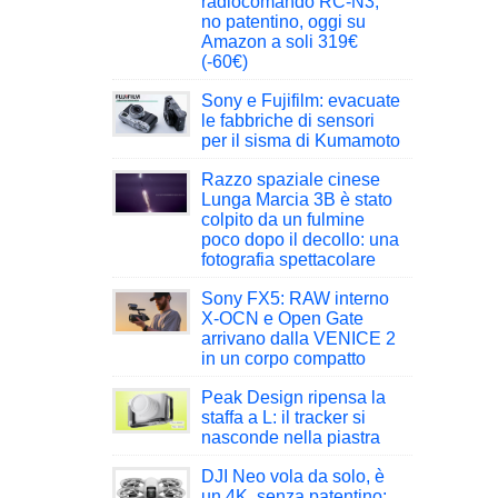
radiocomando RC-N3,
no patentino, oggi su
Amazon a soli 319€
(-60€)
Sony e Fujifilm: evacuate
le fabbriche di sensori
per il sisma di Kumamoto
Razzo spaziale cinese
Lunga Marcia 3B è stato
colpito da un fulmine
poco dopo il decollo: una
fotografia spettacolare
Sony FX5: RAW interno
X-OCN e Open Gate
arrivano dalla VENICE 2
in un corpo compatto
Peak Design ripensa la
staffa a L: il tracker si
nasconde nella piastra
DJI Neo vola da solo, è
un 4K, senza patentino: