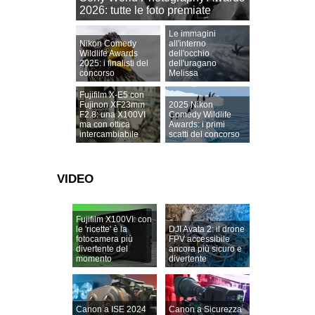
2026: tutte le foto premiate
Le immagini
Nikon Comedy
all'interno
Wildlife Awards
dell'occhio
2025: i finalisti del
dell'uragano
concorso
Melissa
Fujifilm X-E5 con
Fujinon XF23mm
2025 Nikon
F2.8: una X100VI
Comedy Wildlife
ma con ottica
Awards: i primi
intercambiabile
scatti del concorso
VIDEO
Fujifilm X100VI: con
le 'ricette' è la
DJI Avata 2: il drone
fotocamera più
FPV accessibile
divertente del
ancora più sicuro e
momento
divertente
Canon a ISE 2024
Canon a Sicurezza