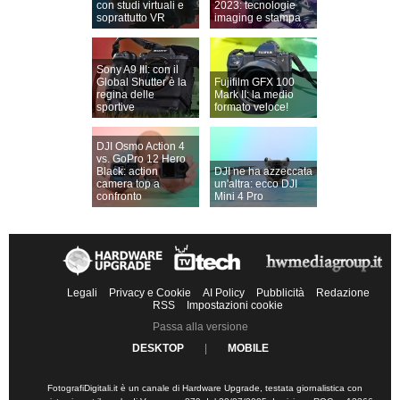
con studi virtuali e
2023: tecnologie
soprattutto VR
imaging e stampa
Sony A9 III: con il
Global Shutter è la
Fujifilm GFX 100
regina delle
Mark II: la medio
sportive
formato veloce!
DJI Osmo Action 4
vs. GoPro 12 Hero
Black: action
DJI ne ha azzeccata
camera top a
un'altra: ecco DJI
confronto
Mini 4 Pro
Legali
Privacy e Cookie
AI Policy
Pubblicità
Redazione
RSS
Impostazioni cookie
Passa alla versione
DESKTOP
|
MOBILE
FotografiDigitali.it è un canale di Hardware Upgrade, testata giornalistica con