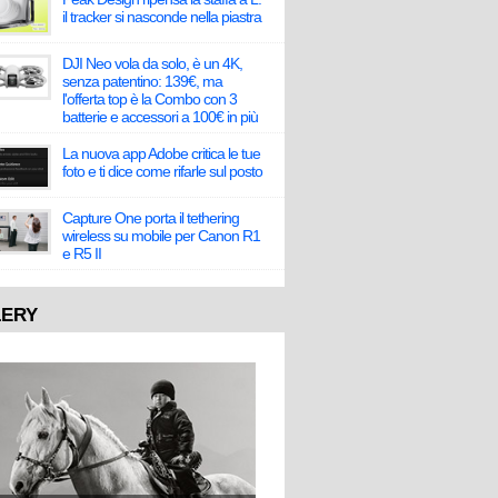
il tracker si nasconde nella piastra
DJI Neo vola da solo, è un 4K,
senza patentino: 139€, ma
l'offerta top è la Combo con 3
batterie e accessori a 100€ in più
La nuova app Adobe critica le tue
foto e ti dice come rifarle sul posto
Capture One porta il tethering
wireless su mobile per Canon R1
e R5 II
LERY