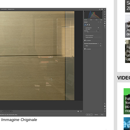
S
20
Ni
Aw
de
Fu
Fu
un
ot
VIDE
Fuj
'ric
più 
mo
Immagine Originale