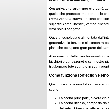
dedicati al
riempimento generativo
.
Ora arriva uno strumento che verrà ac
quello che promette, ma per quello che
Removal
, una nuova funzione che conse
superfici come finestre, vetrine, finest
vista solo il soggetto.
Questa tecnologia è alimentata dall'intel
generativo: la funzione si concentra esc
piani che occupano gran parte del cam
Al momento, Reflection Removal non è p
bicchieri o carrozzerie) o su finestre pi
trasformare foto scartate in scatti pront
Come funziona Reflection Remo
Quando si scatta una foto attraverso u
scene:
La scena principale, ovvero ciò ch
La scena riflessa, composta da ciò
del vetro. Questo effetto è causat