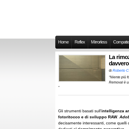
Home
Reflex
Mirrorless
Compatt
La rimo
davvero
di
Roberto 
“Niente più fo
Removal è uno
”
Gli strumenti basati sull'
intelligenza ar
fotoritocco e di sviluppo RAW
.
Ado
decisamente interessanti, come quelli d