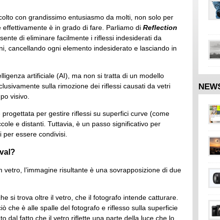
colto con grandissimo entusiasmo da molti, non solo per
 effettivamente è in grado di fare. Parliamo di
Reflection
nte di eliminare facilmente i riflessi indesiderati da
rini, cancellando ogni elemento indesiderato e lasciando in
ligenza artificiale (AI), ma non si tratta di un modello
NEW
lusivamente sulla rimozione dei riflessi causati da vetri
po visivo.
rogettata per gestire riflessi su superfici curve (come
ccole e distanti. Tuttavia, è un passo significativo per
i per essere condivisi.
val?
n vetro, l’immagine risultante è una sovrapposizione di due
e si trova oltre il vetro, che il fotografo intende catturare.
 che è alle spalle del fotografo e riflesso sulla superficie
o dal fatto che il vetro riflette una parte della luce che lo