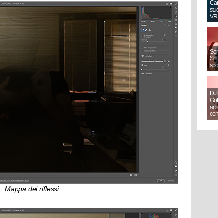
Can
stud
VR
Sony
Shut
spo
DJI
GoP
act
con
Mappa dei riflessi