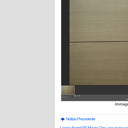
Immagin
Notizia Precedente
Laowa Sword FF Macro Cine: una nuova ser