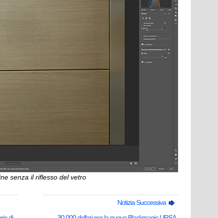
e senza il riflesso del vetro
Notizia Successiva
ie di
30.000 dollari per la nuova Blackmagic URSA