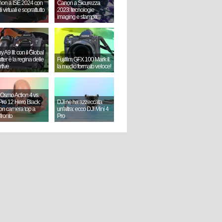
on a ISE 2024 con
Canon a Sicurezza
i virtuali e soprattutto
2023: tecnologie
imaging e stampa
 A9 III: con il Global
ter è la regina delle
Fujifilm GFX 100 Mark II:
rtive
la medio formato veloce!
 Osmo Action 4 vs.
ro 12 Hero Black:
DJI ne ha azzeccata
ion camera top a
un'altra: ecco DJI Mini 4
fronto
Pro