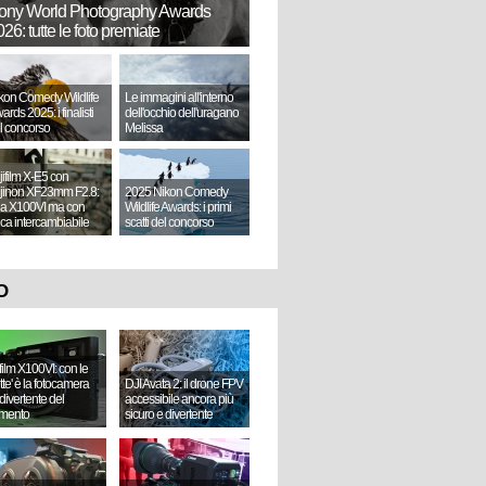
ony World Photography Awards
26: tutte le foto premiate
kon Comedy Wildlife
Le immagini all'interno
ards 2025: i finalisti
dell'occhio dell'uragano
l concorso
Melissa
jifilm X-E5 con
jinon XF23mm F2.8:
2025 Nikon Comedy
a X100VI ma con
Wildlife Awards: i primi
tica intercambiabile
scatti del concorso
O
ifilm X100VI: con le
ette' è la fotocamera
DJI Avata 2: il drone FPV
divertente del
accessibile ancora più
mento
sicuro e divertente