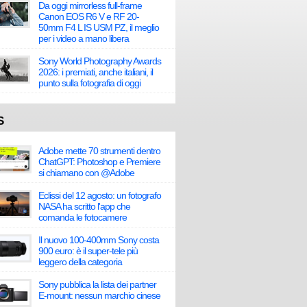
Da oggi mirrorless full-frame
Canon EOS R6 V e RF 20-
50mm F4 L IS USM PZ, il meglio
per i video a mano libera
Sony World Photography Awards
2026: i premiati, anche italiani, il
punto sulla fotografia di oggi
S
Adobe mette 70 strumenti dentro
ChatGPT: Photoshop e Premiere
si chiamano con @Adobe
Eclissi del 12 agosto: un fotografo
NASA ha scritto l'app che
comanda le fotocamere
Il nuovo 100-400mm Sony costa
900 euro: è il super-tele più
leggero della categoria
Sony pubblica la lista dei partner
E-mount: nessun marchio cinese