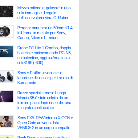
Mezzo milione di galassie in una
sola immagine: il regalo
dell'osservatorio Vera C. Rubin
Pergear annuncia un 50mm f/1.4
full frame in metallo per Sony,
Canon, Nikon e L-mount
Drone DJI Lito 1 Combo, doppia
batteria e radiocomando RC-N3,
no patentino, oggi su Amazon a
soli 319€ (-60€)
Sony e Fujifilm: evacuate le
fabbriche di sensori per il sisma di
Kumamoto
Razzo spaziale cinese Lunga
Marcia 3B è stato colpito da un
fulmine poco dopo il decollo: una
fotografia spettacolare
Sony FX5: RAW interno X-OCN e
Open Gate arrivano dalla
VENICE 2 in un corpo compatto
Peak Design ripensa la staffa a L: