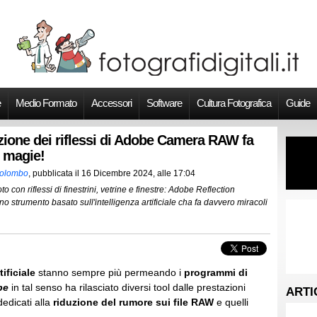
e
Medio Formato
Accessori
Software
Cultura Fotografica
Guide
zione dei riflessi di Adobe Camera RAW fa
 magie!
Colombo
, pubblicata il
16 Dicembre 2024, alle 17:04
to con riflessi di finestrini, vetrine e finestre: Adobe Reflection
 strumento basato sull'intelligenza artificiale cha fa davvero miracoli
tificiale
stanno sempre più permeando i
programmi di
be
in tal senso ha rilasciato diversi tool dalle prestazioni
ARTI
edicati alla
riduzione del rumore sui file RAW
e quelli