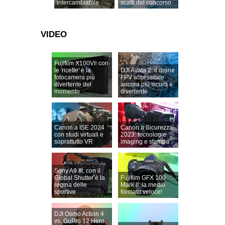
intercambiabile
scatti del concorso
VIDEO
Fujifilm X100VI: con
le 'ricette' è la
DJI Avata 2: il drone
fotocamera più
FPV accessibile
divertente del
ancora più sicuro e
momento
divertente
Canon a ISE 2024
Canon a Sicurezza
con studi virtuali e
2023: tecnologie
soprattutto VR
imaging e stampa
Sony A9 III: con il
Global Shutter è la
Fujifilm GFX 100
regina delle
Mark II: la medio
sportive
formato veloce!
DJI Osmo Action 4
vs. GoPro 12 Hero