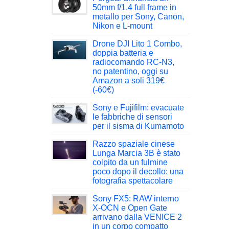
50mm f/1.4 full frame in
metallo per Sony, Canon,
Nikon e L-mount
Drone DJI Lito 1 Combo,
doppia batteria e
radiocomando RC-N3,
no patentino, oggi su
Amazon a soli 319€
(-60€)
Sony e Fujifilm: evacuate
le fabbriche di sensori
per il sisma di Kumamoto
Razzo spaziale cinese
Lunga Marcia 3B è stato
colpito da un fulmine
poco dopo il decollo: una
fotografia spettacolare
Sony FX5: RAW interno
X-OCN e Open Gate
arrivano dalla VENICE 2
in un corpo compatto