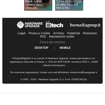
Black: action
DJI ne ha azzeccata
camera top a
un'altra: ecco DJI
confronto
Mini 4 Pro
Legali
Privacy e Cookie
AI Policy
Pubblicità
Redazione
RSS
Impostazioni cookie
Passa alla versione
DESKTOP
|
MOBILE
FotografiDigitali.it è un canale di Hardware Upgrade, testata giornalistica con
registrazione tribunale di Varese, n. 879 del 30/07/2005. Iscrizione ROC n. 13366
-
Ulteriori informazioni
.
Per eventuali segnalazioni, inviare una mail all'indirizzo
redazione@hwupgrade.it
© 1997 - 2026 - Hardware Upgrade S.r.l. P.iva: 02560740124