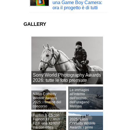
una Game Boy Camera:
ora il progetto è di tutti
GALLERY
Sony World Photography Awards
2026: tutte le foto premiate
Le immagini
Nikon Comedy
all'interno
Wildlife Awards
dell'occhio
2025: i finalisti del
dell'uragano
concorso
Melissa
Fujifilm X-E5 con
Fujinon XF23mm
2025 Nikon
F2.8: una X100VI
Comedy Wildlife
ma con ottica
Awards: i primi