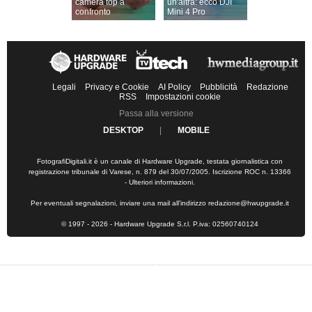
camera top a
un'altra: ecco DJI
confronto
Mini 4 Pro
Legali
Privacy e Cookie
AI Policy
Pubblicità
Redazione
RSS
Impostazioni cookie
Passa alla versione
DESKTOP
|
MOBILE
FotografiDigitali.it è un canale di Hardware Upgrade, testata giornalistica con
registrazione tribunale di Varese, n. 879 del 30/07/2005. Iscrizione ROC n. 13366
-
Ulteriori informazioni
.
Per eventuali segnalazioni, inviare una mail all'indirizzo
redazione@hwupgrade.it
© 1997 - 2026 - Hardware Upgrade S.r.l. P.iva: 02560740124