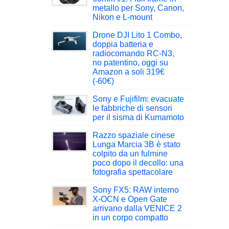
metallo per Sony, Canon,
Nikon e L-mount
Drone DJI Lito 1 Combo,
doppia batteria e
radiocomando RC-N3,
no patentino, oggi su
Amazon a soli 319€
(-60€)
Sony e Fujifilm: evacuate
le fabbriche di sensori
per il sisma di Kumamoto
Razzo spaziale cinese
Lunga Marcia 3B è stato
colpito da un fulmine
poco dopo il decollo: una
fotografia spettacolare
Sony FX5: RAW interno
X-OCN e Open Gate
arrivano dalla VENICE 2
in un corpo compatto