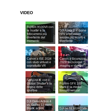
VIDEO
Fujifilm X100VI: con
le 'ricette' è la
DJI Avata 2: il drone
fotocamera più
FPV accessibile
divertente del
ancora più sicuro e
momento
divertente
Canon a ISE 2024
Canon a Sicurezza
con studi virtuali e
2023: tecnologie
soprattutto VR
imaging e stampa
Sony A9 III: con il
Global Shutter è la
Fujifilm GFX 100
regina delle
Mark II: la medio
sportive
formato veloce!
DJI Osmo Action 4
vs. GoPro 12 Hero
Black: action
DJI ne ha azzeccata