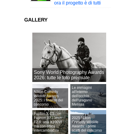
ora il progetto è di tutti
GALLERY
Sony World Photography Awards
2026: tutte le foto premiate
Le immagini
Nikon Comedy
all'interno
Wildlife Awards
dell'occhio
2025: i finalisti del
dell'uragano
concorso
Melissa
Fujifilm X-E5 con
Fujinon XF23mm
2025 Nikon
F2.8: una X100VI
Comedy Wildlife
ma con ottica
Awards: i primi
intercambiabile
scatti del concorso