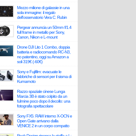
Mezzo milione di galassie in una
sola immagine: il regalo
dell'osservatorio Vera C. Rubin
Pergear annuncia un 50mm f/1.4
full frame in metallo per Sony,
Canon, Nikon e L-mount
Drone DJI Lito 1 Combo, doppia
batteria e radiocomando RC-N3,
no patentino, oggi su Amazon a
soli 319€ (-60€)
Sony e Fujifilm: evacuate le
fabbriche di sensori per il sisma di
Kumamoto
Razzo spaziale cinese Lunga
Marcia 3B è stato colpito da un
fulmine poco dopo il decollo: una
fotografia spettacolare
Sony FX5: RAW interno X-OCN e
Open Gate arrivano dalla
VENICE 2 in un corpo compatto
Peak Design ripensa la staffa a L: