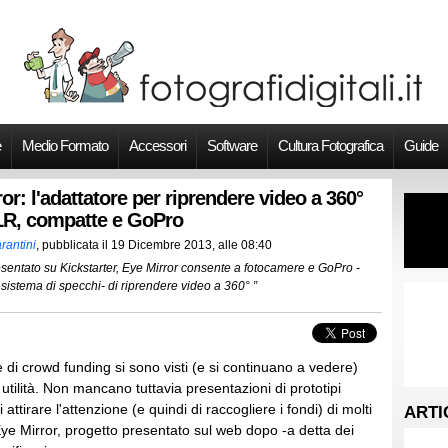
e
Medio Formato
Accessori
Software
Cultura Fotografica
Guide
or: l'adattatore per riprendere video a 360°
R, compatte e GoPro
rantini
, pubblicata il
19 Dicembre 2013, alle 08:40
esentato su Kickstarter, Eye Mirror consente a fotocamere e GoPro -
sistema di specchi- di riprendere video a 360° ”
me di crowd funding si sono visti (e si continuano a vedere)
utilità. Non mancano tuttavia presentazioni di prototipi
ttirare l'attenzione (e quindi di raccogliere i fondi) di molti
ARTI
Eye Mirror, progetto presentato sul web dopo -a detta dei