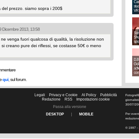
Can
stud
ea del prezzo. siamo sopra i 200$
VR
19 Dicembre 2013, 13:58
Sony
Shut
ne venga fuori qualcosa di qualità, la risoluzione non
spo
si creano pure dei riflessi, se costasse 50€ o meno
DJI
GoP
act
mmentare
con
he
qui
, sul forum.
Legali
Privacy e Cookie
AI Policy
Pubblicità
Fotografi
Redazione
RSS
Impostazioni cookie
giornalis
30/07/20
Passa alla versione
DESKTOP
|
MOBILE
Per eventu
redazion
© 1997 - 