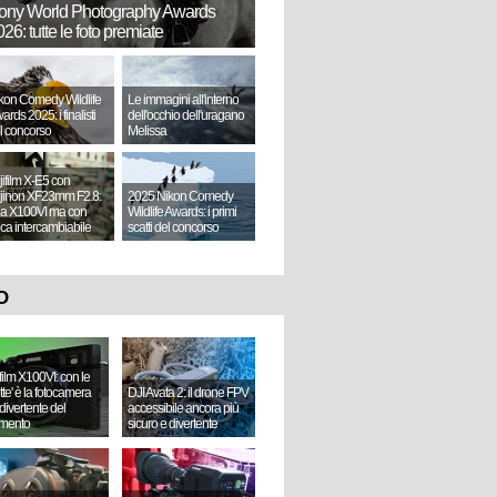
ony World Photography Awards
26: tutte le foto premiate
kon Comedy Wildlife
Le immagini all'interno
ards 2025: i finalisti
dell'occhio dell'uragano
l concorso
Melissa
jifilm X-E5 con
jinon XF23mm F2.8:
2025 Nikon Comedy
a X100VI ma con
Wildlife Awards: i primi
tica intercambiabile
scatti del concorso
O
ifilm X100VI: con le
ette' è la fotocamera
DJI Avata 2: il drone FPV
divertente del
accessibile ancora più
mento
sicuro e divertente