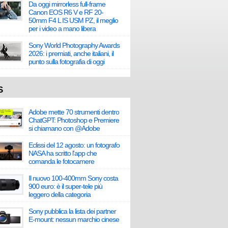
Da oggi mirrorless full-frame
Canon EOS R6 V e RF 20-
50mm F4 L IS USM PZ, il meglio
per i video a mano libera
Sony World Photography Awards
2026: i premiati, anche italiani, il
punto sulla fotografia di oggi
S
Adobe mette 70 strumenti dentro
ChatGPT: Photoshop e Premiere
si chiamano con @Adobe
Eclissi del 12 agosto: un fotografo
NASA ha scritto l'app che
comanda le fotocamere
Il nuovo 100-400mm Sony costa
900 euro: è il super-tele più
leggero della categoria
Sony pubblica la lista dei partner
E-mount: nessun marchio cinese