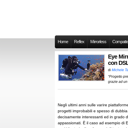
Home
Reflex
Mirrorless
Compatt
Eye Mirr
con DSL
di
Michele Ta
“Progetto pr
grazie ad un 
Negli ultimi anni sulle varire piattafor
progetti improbabili e spesso di dubbia 
decisamente interessanti ed in grado di a
appassionati. È il caso ad esempio di 