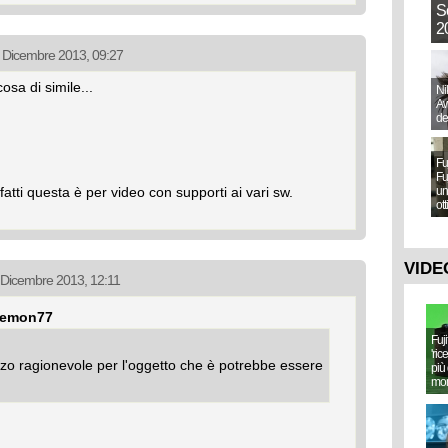
S
20
19 Dicembre 2013, 09:27
osa di simile...
Ni
Aw
de
Fu
Fu
nfatti questa è per video con supporti ai vari sw.
un
ot
VIDE
9 Dicembre 2013, 12:11
 demon77
Fuj
'ric
ezzo ragionevole per l'oggetto che è potrebbe essere
più 
mo