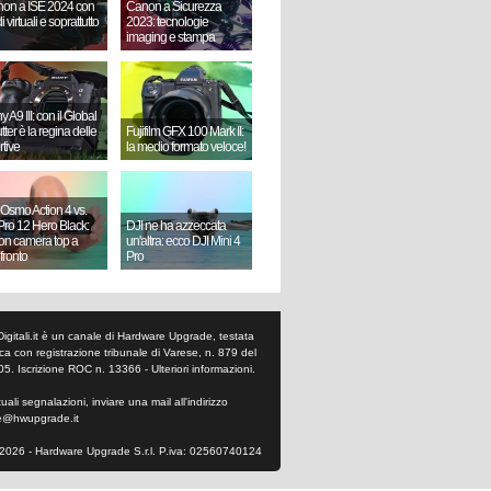
on a ISE 2024 con
Canon a Sicurezza
i virtuali e soprattutto
2023: tecnologie
imaging e stampa
 A9 III: con il Global
ter è la regina delle
Fujifilm GFX 100 Mark II:
rtive
la medio formato veloce!
 Osmo Action 4 vs.
ro 12 Hero Black:
DJI ne ha azzeccata
ion camera top a
un'altra: ecco DJI Mini 4
fronto
Pro
Digitali.it è un canale di Hardware Upgrade, testata
tica con registrazione tribunale di Varese, n. 879 del
05. Iscrizione ROC n. 13366 -
Ulteriori informazioni
.
ali segnalazioni, inviare una mail all'indirizzo
e@hwupgrade.it
2026 - Hardware Upgrade S.r.l. P.iva: 02560740124