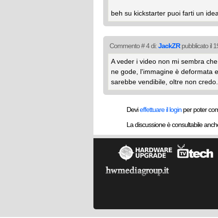
beh su kickstarter puoi farti un id
Commento # 4 di:
JackZR
pubblicato il 
A veder i video non mi sembra che 
ne gode, l'immagine è deformata e 
sarebbe vendibile, oltre non credo.
Devi
effettuare il login
per poter co
La discussione è consultabile anc