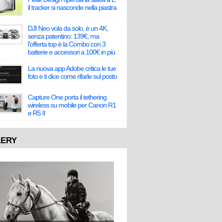
il tracker si nasconde nella piastra
DJI Neo vola da solo, è un 4K,
senza patentino: 139€, ma
l'offerta top è la Combo con 3
batterie e accessori a 100€ in più
La nuova app Adobe critica le tue
foto e ti dice come rifarle sul posto
Capture One porta il tethering
wireless su mobile per Canon R1
e R5 II
LERY