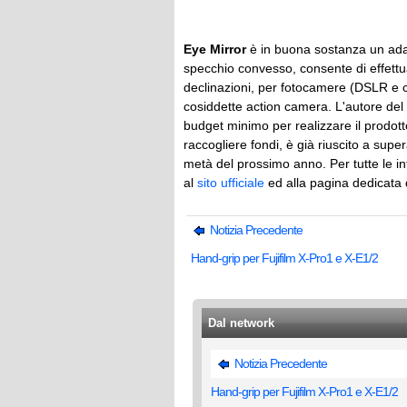
Eye Mirror
è in buona sostanza un adat
specchio convesso, consente di effett
declinazioni, per fotocamere (DSLR e c
cosiddette action camera. L'autore del
budget minimo per realizzare il prodot
raccogliere fondi, è già riuscito a sup
metà del prossimo anno. Per tutte le in
al
sito ufficiale
ed alla pagina dedicata 
Notizia Precedente
Hand-grip per Fujifilm X-Pro1 e X-E1/2
Dal network
Notizia Precedente
Hand-grip per Fujifilm X-Pro1 e X-E1/2