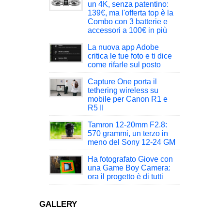
un 4K, senza patentino:
139€, ma l'offerta top è la
Combo con 3 batterie e
accessori a 100€ in più
La nuova app Adobe
critica le tue foto e ti dice
come rifarle sul posto
Capture One porta il
tethering wireless su
mobile per Canon R1 e
R5 II
Tamron 12-20mm F2.8:
570 grammi, un terzo in
meno del Sony 12-24 GM
Ha fotografato Giove con
una Game Boy Camera:
ora il progetto è di tutti
GALLERY