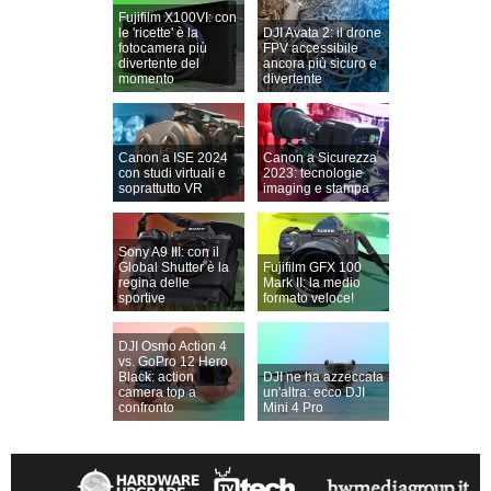
Fujifilm X100VI: con
le 'ricette' è la
DJI Avata 2: il drone
fotocamera più
FPV accessibile
divertente del
ancora più sicuro e
momento
divertente
Canon a ISE 2024
Canon a Sicurezza
con studi virtuali e
2023: tecnologie
soprattutto VR
imaging e stampa
Sony A9 III: con il
Global Shutter è la
Fujifilm GFX 100
regina delle
Mark II: la medio
sportive
formato veloce!
DJI Osmo Action 4
vs. GoPro 12 Hero
Black: action
DJI ne ha azzeccata
camera top a
un'altra: ecco DJI
confronto
Mini 4 Pro