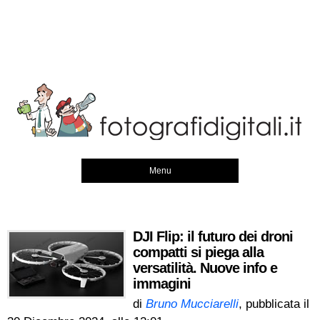
Menu
DJI Flip: il futuro dei droni
compatti si piega alla
versatilità. Nuove info e
immagini
di
Bruno Mucciarelli
, pubblicata il