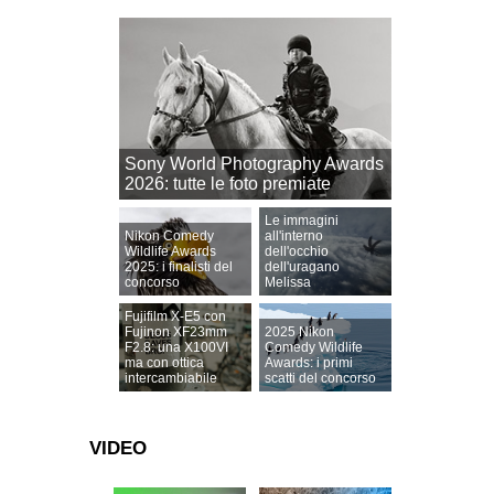
Sony World Photography Awards
2026: tutte le foto premiate
Le immagini
Nikon Comedy
all'interno
Wildlife Awards
dell'occhio
2025: i finalisti del
dell'uragano
concorso
Melissa
Fujifilm X-E5 con
Fujinon XF23mm
2025 Nikon
F2.8: una X100VI
Comedy Wildlife
ma con ottica
Awards: i primi
intercambiabile
scatti del concorso
VIDEO