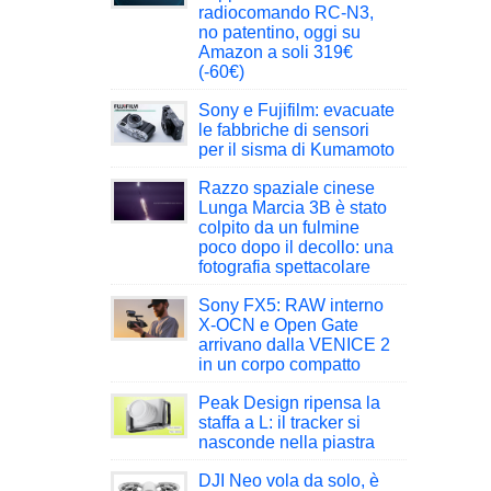
radiocomando RC-N3,
no patentino, oggi su
Amazon a soli 319€
(-60€)
Sony e Fujifilm: evacuate
le fabbriche di sensori
per il sisma di Kumamoto
Razzo spaziale cinese
Lunga Marcia 3B è stato
colpito da un fulmine
poco dopo il decollo: una
fotografia spettacolare
Sony FX5: RAW interno
X-OCN e Open Gate
arrivano dalla VENICE 2
in un corpo compatto
Peak Design ripensa la
staffa a L: il tracker si
nasconde nella piastra
DJI Neo vola da solo, è