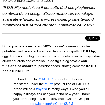
30 Dicembre 2024, alle 12:01
“Il DJI Flip ridefinisce il concetto di drone pieghevole,
combinando un design ultracompatto con tecnologie
avanzate e funzionalità professionali, promettendo di
rivoluzionare il settore dei droni consumer nel 2025.”
DJI si prepara a iniziare il 2025 con un'innovazione
che
potrebbe rivoluzionare il mercato dei droni compatti. Il
DJI Flip
,
oggetto di recenti fughe di notizie, si presenta come un dispositivo
all'avanguardia che combina un
design pieghevole con
funzionalità avanzate
, posizionandosi strategicamente tra il DJI
Neo e il Mini 4 Pro.
Fun fact. The
#DJIFLIP
product numbers are
registered under the
#FPV
product line of DJI. This
drone will be a
#hybrid
in many ways. I wish you all
happy holidays and see you in the new year. Thank
you for reading. Fly safe, stay safe. Cheers! Jasper
pic.twitter.com/csGagm0U2M