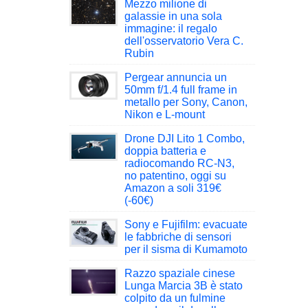
Mezzo milione di
galassie in una sola
immagine: il regalo
dell'osservatorio Vera C.
Rubin
Pergear annuncia un
50mm f/1.4 full frame in
metallo per Sony, Canon,
Nikon e L-mount
Drone DJI Lito 1 Combo,
doppia batteria e
radiocomando RC-N3,
no patentino, oggi su
Amazon a soli 319€
(-60€)
Sony e Fujifilm: evacuate
le fabbriche di sensori
per il sisma di Kumamoto
Razzo spaziale cinese
Lunga Marcia 3B è stato
colpito da un fulmine