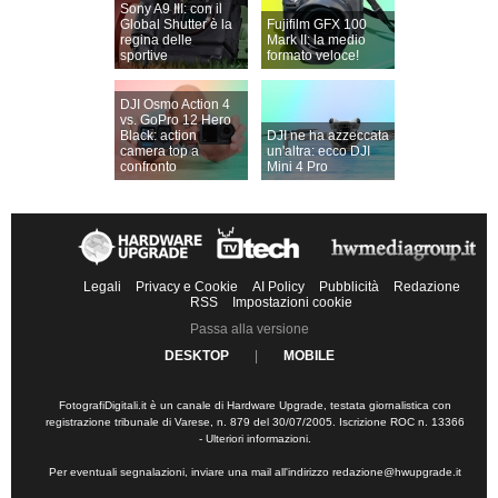
Sony A9 III: con il
Global Shutter è la
Fujifilm GFX 100
regina delle
Mark II: la medio
sportive
formato veloce!
DJI Osmo Action 4
vs. GoPro 12 Hero
Black: action
DJI ne ha azzeccata
camera top a
un'altra: ecco DJI
confronto
Mini 4 Pro
Legali
Privacy e Cookie
AI Policy
Pubblicità
Redazione
RSS
Impostazioni cookie
Passa alla versione
DESKTOP
|
MOBILE
FotografiDigitali.it è un canale di Hardware Upgrade, testata giornalistica con
registrazione tribunale di Varese, n. 879 del 30/07/2005. Iscrizione ROC n. 13366
-
Ulteriori informazioni
.
Per eventuali segnalazioni, inviare una mail all'indirizzo
redazione@hwupgrade.it