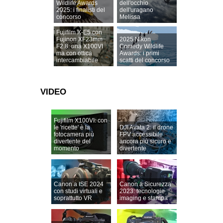
Wildlife Awards
dell'occhio
2025: i finalisti del
dell'uragano
concorso
Melissa
Fujifilm X-E5 con
Fujinon XF23mm
2025 Nikon
F2.8: una X100VI
Comedy Wildlife
ma con ottica
Awards: i primi
intercambiabile
scatti del concorso
VIDEO
Fujifilm X100VI: con
le 'ricette' è la
DJI Avata 2: il drone
fotocamera più
FPV accessibile
divertente del
ancora più sicuro e
momento
divertente
Canon a ISE 2024
Canon a Sicurezza
con studi virtuali e
2023: tecnologie
soprattutto VR
imaging e stampa