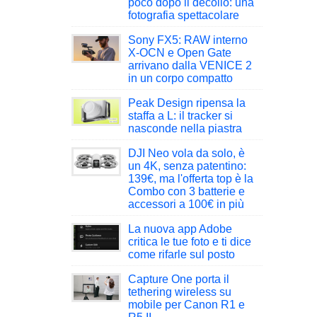
poco dopo il decollo: una
fotografia spettacolare
Sony FX5: RAW interno
X-OCN e Open Gate
arrivano dalla VENICE 2
in un corpo compatto
Peak Design ripensa la
staffa a L: il tracker si
nasconde nella piastra
DJI Neo vola da solo, è
un 4K, senza patentino:
139€, ma l'offerta top è la
Combo con 3 batterie e
accessori a 100€ in più
La nuova app Adobe
critica le tue foto e ti dice
come rifarle sul posto
Capture One porta il
tethering wireless su
mobile per Canon R1 e