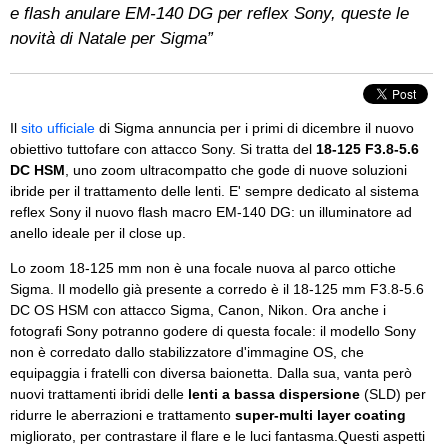
e flash anulare EM-140 DG per reflex Sony, queste le
novità di Natale per Sigma”
Il
sito ufficiale
di Sigma annuncia per i primi di dicembre il nuovo
obiettivo tuttofare con attacco Sony. Si tratta del
18-125 F3.8-5.6
DC HSM
, uno zoom ultracompatto che gode di nuove soluzioni
ibride per il trattamento delle lenti. E' sempre dedicato al sistema
reflex Sony il nuovo flash macro EM-140 DG: un illuminatore ad
anello ideale per il close up.
Lo zoom 18-125 mm non è una focale nuova al parco ottiche
Sigma. Il modello già presente a corredo è il 18-125 mm F3.8-5.6
DC OS HSM con attacco Sigma, Canon, Nikon. Ora anche i
fotografi Sony potranno godere di questa focale: il modello Sony
non è corredato dallo stabilizzatore d'immagine OS, che
equipaggia i fratelli con diversa baionetta. Dalla sua, vanta però
nuovi trattamenti ibridi delle
lenti a bassa dispersione
(SLD) per
ridurre le aberrazioni e trattamento
super-multi layer coating
migliorato, per contrastare il flare e le luci fantasma.Questi aspetti