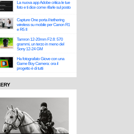
La nuova app Adobe critica le tue
foto e ti dice come rifarle sul posto
Capture One porta il tethering
wireless su mobile per Canon R1
e R5 II
Tamron 12-20mm F2.8: 570
grammi, un terzo in meno del
Sony 12-24 GM
Ha fotografato Giove con una
Game Boy Camera: ora il
progetto è di tutti
LERY