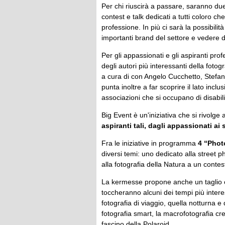
Per chi riuscirà a passare, saranno due
contest e talk dedicati a tutti coloro 
professione. In più ci sarà la possibilit
importanti brand del settore e vedere da
Per gli appassionati e gli aspiranti pro
degli autori più interessanti della fotogr
a cura di con Angelo Cucchetto, Stefan
punta inoltre a far scoprire il lato incl
associazioni che si occupano di disabil
Big Event è un'iniziativa che si rivolge 
aspiranti tali, dagli appassionati ai 
Fra le iniziative in programma
4 “Phot
diversi temi: uno dedicato alla street p
alla fotografia della Natura a un contes
La kermesse propone anche un taglio 
toccheranno alcuni dei tempi più intere
fotografia di viaggio, quella notturna e
fotografia smart, la macrofotografia creati
fascino della Polaroid.