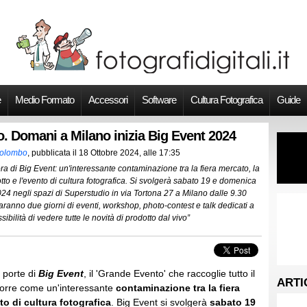
e
Medio Formato
Accessori
Software
Cultura Fotografica
Guide
o. Domani a Milano inizia Big Event 2024
Colombo
, pubblicata il
18 Ottobre 2024, alle 17:35
'ora di Big Event: un'interessante contaminazione tra la fiera mercato, la
otto e l'evento di cultura fotografica. Si svolgerà sabato 19 e domenica
24 negli spazi di Superstudio in via Tortona 27 a Milano dalle 9.30
aranno due giorni di eventi, workshop, photo-contest e talk dedicati a
sibilità di vedere tutte le novità di prodotto dal vivo”
 porte di
Big Event
, il 'Grande Evento' che raccoglie tutto il
ARTI
 porre come un'interessante
contaminazione tra la fiera
nto di cultura fotografica
. Big Event si svolgerà
sabato 19