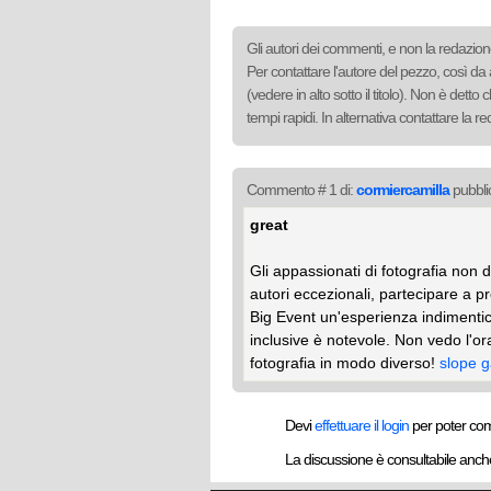
Gli autori dei commenti, e non la redazione
Per contattare l'autore del pezzo, così da 
(vedere in alto sotto il titolo). Non è det
tempi rapidi. In alternativa contattare la 
Commento # 1 di:
cormiercamilla
pubbli
great
Gli appassionati di fotografia non
autori eccezionali, partecipare a p
Big Event un'esperienza indimentic
inclusive è notevole. Non vedo l'ora
fotografia in modo diverso!
slope 
Devi
effettuare il login
per poter co
La discussione è consultabile anc