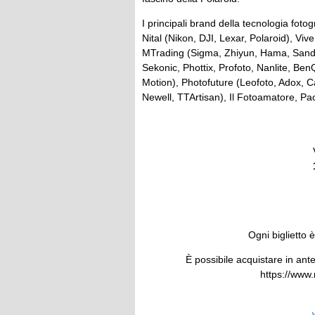
I principali brand della tecnologia fotog
Nital (Nikon, DJI, Lexar, Polaroid), Vi
MTrading (Sigma, Zhiyun, Hama, Sandi
Sekonic, Phottix, Profoto, Nanlite, BenQ
Motion), Photofuture (Leofoto, Adox, Can
Newell, TTArtisan), Il Fotoamatore, Pao
Ogni biglietto 
È possibile acquistare in ante
https://www.