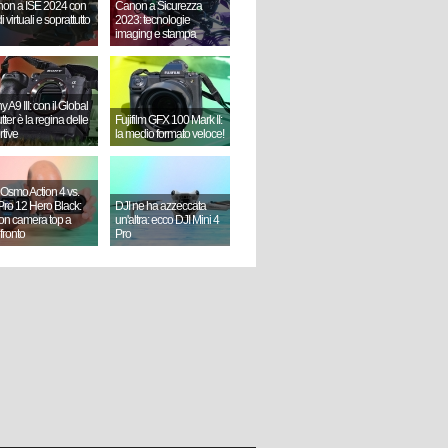
on a ISE 2024 con
Canon a Sicurezza
i virtuali e soprattutto
2023: tecnologie
imaging e stampa
 A9 III: con il Global
ter è la regina delle
Fujifilm GFX 100 Mark II:
rtive
la medio formato veloce!
 Osmo Action 4 vs.
ro 12 Hero Black:
DJI ne ha azzeccata
ion camera top a
un'altra: ecco DJI Mini 4
fronto
Pro