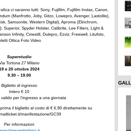
rafica ci saranno tutti: Sony, Fujifilm, Fujifilm Instax, Canon,
vendum (Manfrotto, Joby, Gitzo, Lowepro, Avenger, Lastolite),
sk, Samsonite, Western Digital), Aproma (Elinchrom,
, Superior, Spyder Holster, Calibrite, Lee Filters, Light &
son Infinity, Cinestill, Dulepro, Ezviz; Freewell, Litufoto,
letti Ottica Foto Video.
Superstudio
Via Tortona 27 Milano
19 e 20 ottobre 2024
9.30 – 19.00
GAL
Biglietto di ingresso
Intero € 10
è valido per l’ingresso a una giornata
prima il biglietto al costo di € 6,90 direttamente su
mailticket.it/manifestazione/GC39
Per informazioni
www.bigeventmilano.it