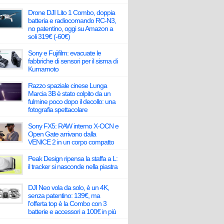
Drone DJI Lito 1 Combo, doppia
batteria e radiocomando RC-N3,
no patentino, oggi su Amazon a
soli 319€ (-60€)
Sony e Fujifilm: evacuate le
fabbriche di sensori per il sisma di
Kumamoto
Razzo spaziale cinese Lunga
Marcia 3B è stato colpito da un
fulmine poco dopo il decollo: una
fotografia spettacolare
Sony FX5: RAW interno X-OCN e
Open Gate arrivano dalla
VENICE 2 in un corpo compatto
Peak Design ripensa la staffa a L:
il tracker si nasconde nella piastra
DJI Neo vola da solo, è un 4K,
senza patentino: 139€, ma
l'offerta top è la Combo con 3
batterie e accessori a 100€ in più