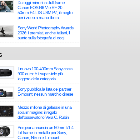
Da oggi mirrorless full-frame
Canon EOS R6 V e RF 20-
50mm F4 L IS USM PZ, il meglio
per i video a mano libera
Sony World Photography Awards
2026: i premiati, anche italiani, il
punto sulla fotografia di oggi
S
Il nuovo 100-400mm Sony costa
900 euro: è il super-tele più
leggero della categoria
Sony pubblica la lista dei partner
E-mount: nessun marchio cinese
Mezzo milione di galassie in una
sola immagine: il regalo
dell'osservatorio Vera C. Rubin
Pergear annuncia un 50mm f/1.4
full frame in metallo per Sony,
Canon, Nikon e L-mount