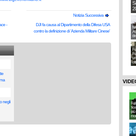
S
20
Notizia Successiva
ace -
DJI fa causa al Dipartimento della Difesa USA
Ni
contro la definizione di 'Azienda Militare Cinese'
Aw
de
Fu
Fu
un
ot
tte
noma
VIDE
o negli
Fuj
'ric
più 
mo