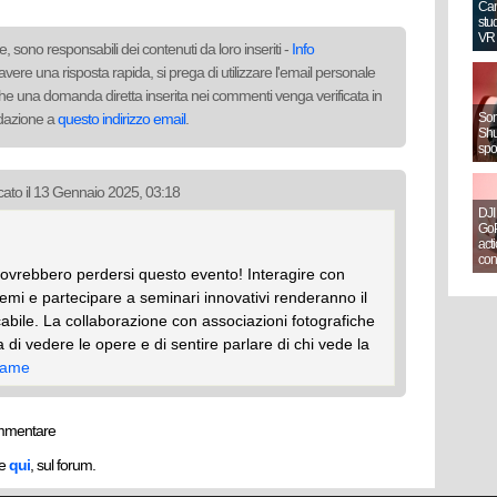
Can
stud
VR
, sono responsabili dei contenuti da loro inseriti -
Info
avere una risposta rapida, si prega di utilizzare l'email personale
to che una domanda diretta inserita nei commenti venga verificata in
redazione a
questo indirizzo email
.
Sony
Shut
spo
cato il 13 Gennaio 2025, 03:18
DJI
GoP
act
con
 dovrebbero perdersi questo evento! Interagire con
remi e partecipare a seminari innovativi renderanno il
abile. La collaborazione con associazioni fotografiche
 di vedere le opere e di sentire parlare di chi vede la
game
mmentare
he
qui
, sul forum.