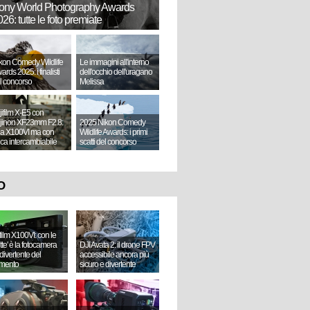
ony World Photography Awards
26: tutte le foto premiate
kon Comedy Wildlife
Le immagini all'interno
ards 2025: i finalisti
dell'occhio dell'uragano
l concorso
Melissa
jifilm X-E5 con
jinon XF23mm F2.8:
2025 Nikon Comedy
a X100VI ma con
Wildlife Awards: i primi
tica intercambiabile
scatti del concorso
O
ifilm X100VI: con le
ette' è la fotocamera
DJI Avata 2: il drone FPV
divertente del
accessibile ancora più
mento
sicuro e divertente