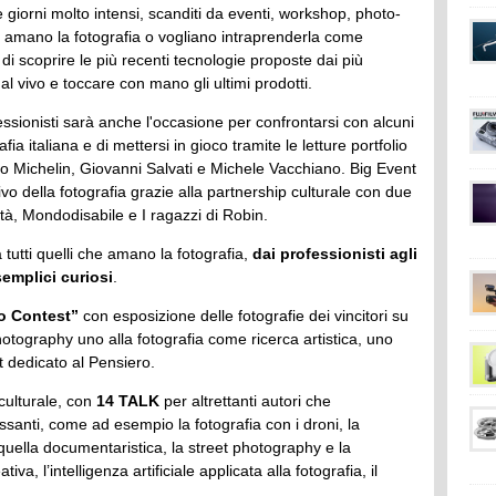
 giorni molto intensi, scanditi da eventi, workshop, photo-
che amano la fotografia o vogliano intraprenderla come
à di scoprire le più recenti tecnologie proposte dai più
l vivo e toccare con mano gli ultimi prodotti.
fessionisti sarà anche l'occasione per confrontarsi con alcuni
afia italiana e di mettersi in gioco tramite le letture portfolio
o Michelin, Giovanni Salvati e Michele Vacchiano. Big Event
usivo della fotografia grazie alla partnership culturale con due
ità, Mondodisabile e I ragazzi di Robin.
a tutti quelli che amano la fotografia,
dai professionisti agli
semplici curiosi
.
o Contest”
con esposizione delle fotografie dei vincitori su
hotography uno alla fotografia come ricerca artistica, uno
t dedicato al Pensiero.
culturale, con
14 TALK
per altrettanti autori che
ssanti, come ad esempio la fotografia con i droni, la
 quella documentaristica, la street photography e la
va, l’intelligenza artificiale applicata alla fotografia, il