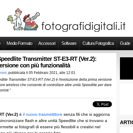
e
Medio Formato
Accessori
Software
Cultura Fotografica
Guide
peedlite Transmitter ST-E3-RT (Ver.2):
rsione con più funzionalità
roni
, pubblicata il
05 Febbraio 2021, alle 12:01
lite Transmitter ST-E3-RT (Ver.2) è l'evoluzione della prima versione
tore wireless che consente di controllare altre unità Speedlite per dare
onisti.”
T (Ver.2)
è
il nuovo trasmettitore
senza fili che si aggiorna
incronizzare flash e altre unità Speedlite che si trovano a
ARTI
ette ai fotografi di essere più flessibili e creativi nel