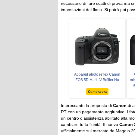
necessario di fare scatti di prova ma s
impostazioni del flash. Si potrà poi pa
Appareil photo reflex Canon
EOS 5D Mark IV Boîtier Nu
mir
a
U
Compra ora
d
s
Interessante la proposta di
Canon
di 
RT con un pagamento aggiuntivo. I fotog
un centro d'assistenza abilitato alla m
cambiare tutta l'unità. Il nuovo
Canon S
ufficialmente sul mercato da Maggio 