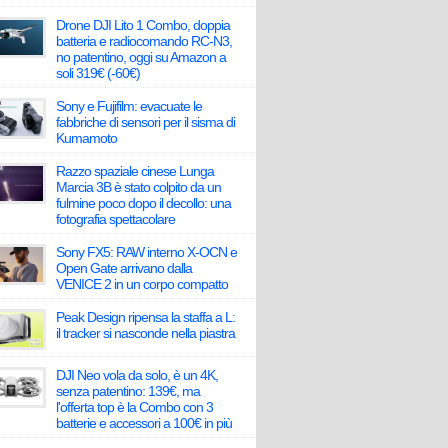
Drone DJI Lito 1 Combo, doppia
batteria e radiocomando RC-N3,
no patentino, oggi su Amazon a
soli 319€ (-60€)
Sony e Fujifilm: evacuate le
fabbriche di sensori per il sisma di
Kumamoto
Razzo spaziale cinese Lunga
Marcia 3B è stato colpito da un
fulmine poco dopo il decollo: una
fotografia spettacolare
Sony FX5: RAW interno X-OCN e
Open Gate arrivano dalla
VENICE 2 in un corpo compatto
Peak Design ripensa la staffa a L:
il tracker si nasconde nella piastra
DJI Neo vola da solo, è un 4K,
senza patentino: 139€, ma
l'offerta top è la Combo con 3
batterie e accessori a 100€ in più