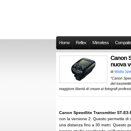
Home
Reflex
Mirrorless
Compatt
Canon S
nuova ve
di
Mattia Spe
“Canon Speed
del trasmetti
maggiore libertà di creare ai fotografi professi
Canon Speedlite Transmitter ST-E3-R
con la versione 2. Questo permette di s
una distanza fino a 30 metri. Questo perm