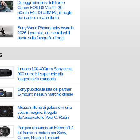
Da oggi mirrorless full-frame
Canon EOS R6 V e RF 20-
50mm F4 L IS USM PZ, il meglio
per i video a mano libera
Sony World Photography Awards
2026: i premiati, anche italiani, il
punto sulla fotografia di oggi
S
Il nuovo 100-400mm Sony costa
900 euro: è il super-tele più
leggero della categoria
Sony pubblica la lista dei partner
E-mount: nessun marchio cinese
Mezzo milione di galassie in una
sola immagine: il regalo
dell'osservatorio Vera C. Rubin
Pergear annuncia un 50mm f/1.4
full frame in metallo per Sony,
Canon, Nikon e L-mount