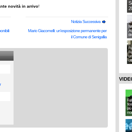
S
ante novità in arrivo
!
20
Notizia Successiva
Ni
nibili
Mario Giacomelli: un'esposizione permanente per
Aw
de
il Comune di Senigallia
Fu
Fu
un
ot
VIDE
r
Fuj
'ric
più 
mo