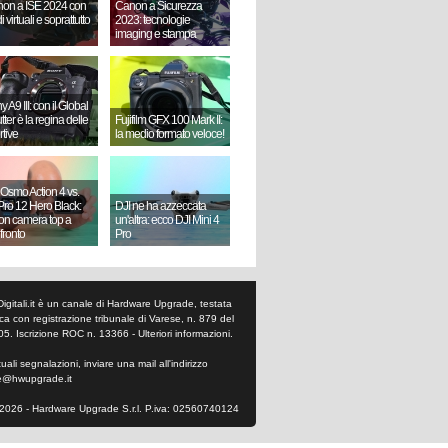
on a ISE 2024 con
Canon a Sicurezza
i virtuali e soprattutto
2023: tecnologie
imaging e stampa
 A9 III: con il Global
ter è la regina delle
Fujifilm GFX 100 Mark II:
rtive
la medio formato veloce!
 Osmo Action 4 vs.
ro 12 Hero Black:
DJI ne ha azzeccata
ion camera top a
un'altra: ecco DJI Mini 4
fronto
Pro
Digitali.it è un canale di Hardware Upgrade, testata
tica con registrazione tribunale di Varese, n. 879 del
05. Iscrizione ROC n. 13366 -
Ulteriori informazioni
.
ali segnalazioni, inviare una mail all'indirizzo
e@hwupgrade.it
2026 - Hardware Upgrade S.r.l. P.iva: 02560740124