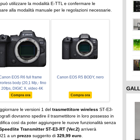
i può utilizzare la modalità E-TTL e confermare le
ssare alla modalità manuale per le regolazioni necessarie.
Canon EOS R6 full frame
Canon EOS R5 BODY, nero
rorless body (20,1 Mp,- fino
GAL
 20fps, DIGIC X, video 4K
HD fino 60p, stabilizzatore
Compra ora
Compra ora
'immagine a 5 assi fino a 8
top, Dual Pixel CMOS Auto
aggiornare le versioni 1 del
trasmettitore wireless
ST-E3-
Focus II)
rafi dovranno spedire il trasmettitore in loro possesso in
odifica così da poter aggiungere le nuove funzionalità senza
peedlite Transmitter ST-E3-RT (Ver.2)
arriverà
2021 a un
prezzo
suggerito di
329,99 euro
.