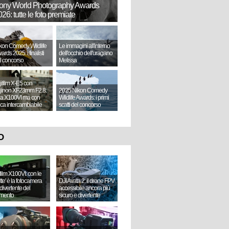
ony World Photography Awards
26: tutte le foto premiate
kon Comedy Wildlife
Le immagini all'interno
ards 2025: i finalisti
dell'occhio dell'uragano
l concorso
Melissa
jifilm X-E5 con
jinon XF23mm F2.8:
2025 Nikon Comedy
a X100VI ma con
Wildlife Awards: i primi
tica intercambiabile
scatti del concorso
O
ifilm X100VI: con le
ette' è la fotocamera
DJI Avata 2: il drone FPV
divertente del
accessibile ancora più
mento
sicuro e divertente