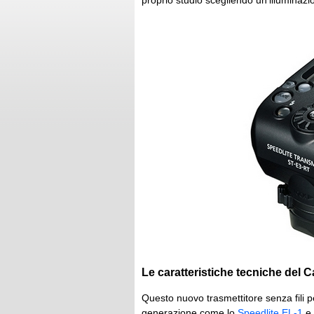
proprio studio scegliendo un'illuminazio
Le caratteristiche tecniche del 
Questo nuovo trasmettitore senza fili p
generazione come lo
Speedlite EL-1
e 