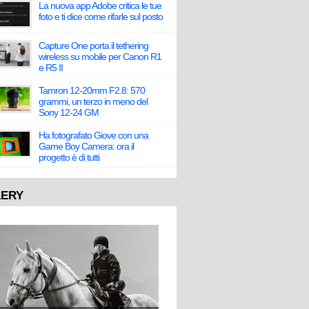
La nuova app Adobe critica le tue
foto e ti dice come rifarle sul posto
Capture One porta il tethering
wireless su mobile per Canon R1
e R5 II
Tamron 12-20mm F2.8: 570
grammi, un terzo in meno del
Sony 12-24 GM
Ha fotografato Giove con una
Game Boy Camera: ora il
progetto è di tutti
LERY