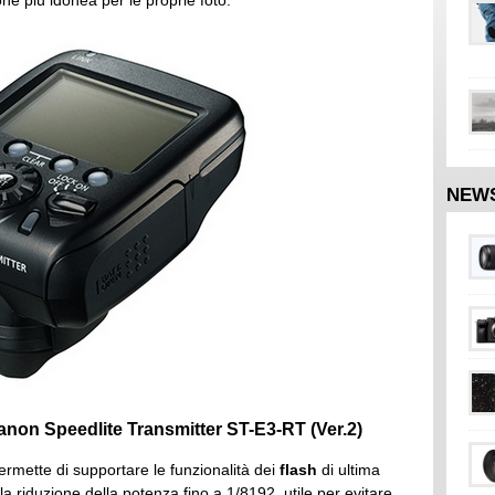
ne più idonea per le proprie foto.
NEW
Canon Speedlite Transmitter ST-E3-RT (Ver.2)
ermette di supportare le funzionalità dei
flash
di ultima
la riduzione della potenza fino a 1/8192, utile per evitare