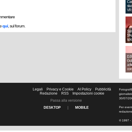
Can
stud
VR
mmentare
he
qui
, sul forum.
Sony
Shut
spo
DJI
GoP
act
con
Legali
Privacy e Cookie
AI Policy
Pubblicità
Fotografi
Redazione
RSS
Impostazioni cookie
giornalis
30/07/20
Passa alla versione
DESKTOP
|
MOBILE
Per eventu
redazion
© 1997 - 