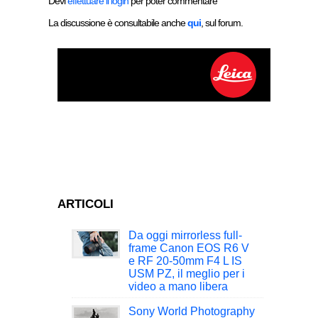
Devi
effettuare il login
per poter commentare
La discussione è consultabile anche
qui
, sul forum.
ARTICOLI
Da oggi mirrorless full-
frame Canon EOS R6 V
e RF 20-50mm F4 L IS
USM PZ, il meglio per i
video a mano libera
Sony World Photography