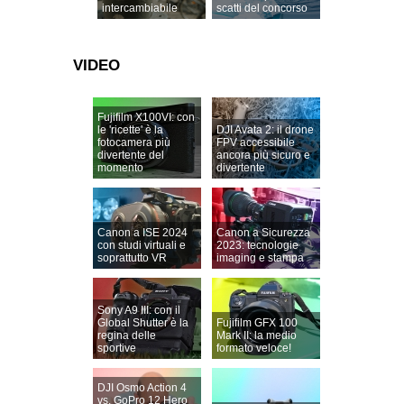
intercambiabile
scatti del concorso
VIDEO
Fujifilm X100VI: con
le 'ricette' è la
DJI Avata 2: il drone
fotocamera più
FPV accessibile
divertente del
ancora più sicuro e
momento
divertente
Canon a ISE 2024
Canon a Sicurezza
con studi virtuali e
2023: tecnologie
soprattutto VR
imaging e stampa
Sony A9 III: con il
Global Shutter è la
Fujifilm GFX 100
regina delle
Mark II: la medio
sportive
formato veloce!
DJI Osmo Action 4
vs. GoPro 12 Hero