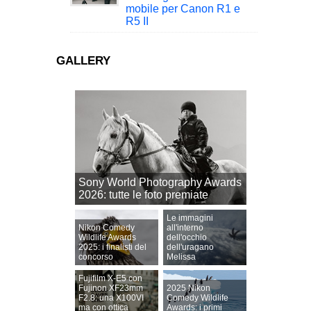
mobile per Canon R1 e
R5 II
GALLERY
Sony World Photography Awards
2026: tutte le foto premiate
Le immagini
Nikon Comedy
all'interno
Wildlife Awards
dell'occhio
2025: i finalisti del
dell'uragano
concorso
Melissa
Fujifilm X-E5 con
Fujinon XF23mm
2025 Nikon
F2.8: una X100VI
Comedy Wildlife
ma con ottica
Awards: i primi