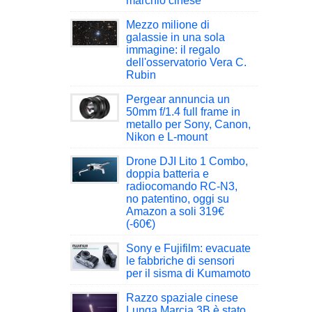
marchio cinese
Mezzo milione di
galassie in una sola
immagine: il regalo
dell'osservatorio Vera C.
Rubin
Pergear annuncia un
50mm f/1.4 full frame in
metallo per Sony, Canon,
Nikon e L-mount
Drone DJI Lito 1 Combo,
doppia batteria e
radiocomando RC-N3,
no patentino, oggi su
Amazon a soli 319€
(-60€)
Sony e Fujifilm: evacuate
le fabbriche di sensori
per il sisma di Kumamoto
Razzo spaziale cinese
Lunga Marcia 3B è stato