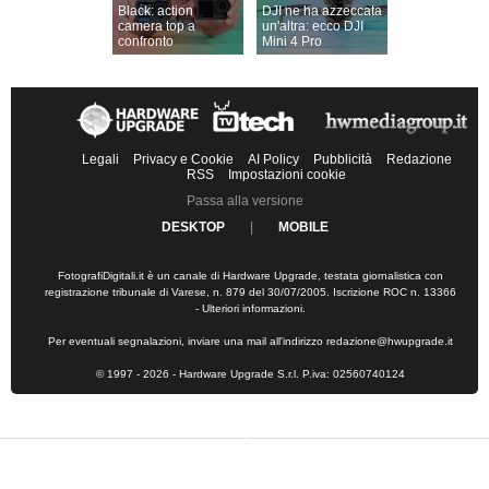
Black: action
DJI ne ha azzeccata
camera top a
un'altra: ecco DJI
confronto
Mini 4 Pro
Legali
Privacy e Cookie
AI Policy
Pubblicità
Redazione
RSS
Impostazioni cookie
Passa alla versione
DESKTOP
|
MOBILE
FotografiDigitali.it è un canale di Hardware Upgrade, testata giornalistica con
registrazione tribunale di Varese, n. 879 del 30/07/2005. Iscrizione ROC n. 13366
-
Ulteriori informazioni
.
Per eventuali segnalazioni, inviare una mail all'indirizzo
redazione@hwupgrade.it
© 1997 - 2026 - Hardware Upgrade S.r.l. P.iva: 02560740124