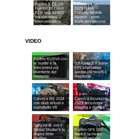
Fujifilm X-E5 con
Fujinon XF23mm
2025 Nikon
F2.8: una X100VI
Comedy Wildlife
ma con ottica
Awards: i primi
intercambiabile
scatti del concorso
VIDEO
Fujifilm X100VI: con
le 'ricette' è la
DJI Avata 2: il drone
fotocamera più
FPV accessibile
divertente del
ancora più sicuro e
momento
divertente
Canon a ISE 2024
Canon a Sicurezza
con studi virtuali e
2023: tecnologie
soprattutto VR
imaging e stampa
Sony A9 III: con il
Global Shutter è la
Fujifilm GFX 100
regina delle
Mark II: la medio
sportive
formato veloce!