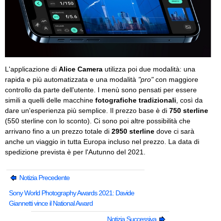
L'applicazione di
Alice Camera
utilizza poi due modalità: una
rapida e più automatizzata e una modalità
"pro"
con maggiore
controllo da parte dell'utente. I menù sono pensati per essere
simili a quelli delle macchine
fotografiche tradizionali
, così da
dare un'esperienza più semplice. Il prezzo base è di
750 sterline
(550 sterline con lo sconto). Ci sono poi altre possibilità che
arrivano fino a un prezzo totale di
2950 sterline
dove ci sarà
anche un viaggio in tutta Europa incluso nel prezzo. La data di
spedizione prevista è per l'Autunno del 2021.
Notizia Precedente
Sony World Photography Awards 2021: Davide
Giannetti vince il National Award
Notizia Successiva