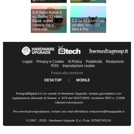
DJI Osmo Action 4
vs. GoPro 12 Hero
Black: action
DJI ne ha azzeccata
camera top a
un'altra: ecco DJI
confronto
Mini 4 Pro
Legali
Privacy e Cookie
AI Policy
Pubblicità
Redazione
RSS
Impostazioni cookie
Passa alla versione
DESKTOP
|
MOBILE
FotografiDigitali.it è un canale di Hardware Upgrade, testata giornalistica con
registrazione tribunale di Varese, n. 879 del 30/07/2005. Iscrizione ROC n. 13366
-
Ulteriori informazioni
.
Per eventuali segnalazioni, inviare una mail all'indirizzo
redazione@hwupgrade.it
© 1997 - 2026 - Hardware Upgrade S.r.l. P.iva: 02560740124