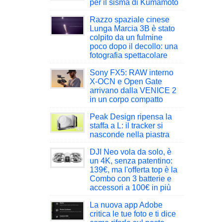
per il sisma di Kumamoto
Razzo spaziale cinese
Lunga Marcia 3B è stato
colpito da un fulmine
poco dopo il decollo: una
fotografia spettacolare
Sony FX5: RAW interno
X-OCN e Open Gate
arrivano dalla VENICE 2
in un corpo compatto
Peak Design ripensa la
staffa a L: il tracker si
nasconde nella piastra
DJI Neo vola da solo, è
un 4K, senza patentino:
139€, ma l'offerta top è la
Combo con 3 batterie e
accessori a 100€ in più
La nuova app Adobe
critica le tue foto e ti dice