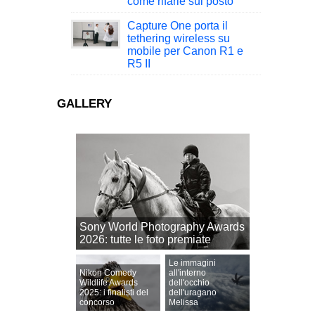
come rifarle sul posto
Capture One porta il
tethering wireless su
mobile per Canon R1 e
R5 II
GALLERY
Sony World Photography Awards
2026: tutte le foto premiate
Le immagini
Nikon Comedy
all'interno
Wildlife Awards
dell'occhio
2025: i finalisti del
dell'uragano
concorso
Melissa