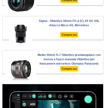
Compra ora
Sigma - Obiettivo 30mm-F/1.4 (C) AF DC DN,
Attacco Micro 4/3, Mirrorless
Compra ora
Meike 50mm f1.7 Obiettivo grandangolare con
messa a fuoco manuale Obiettivo per
fotocamere mirrorless Olympus Panasonic
Micro 4/3 ...
Compra ora