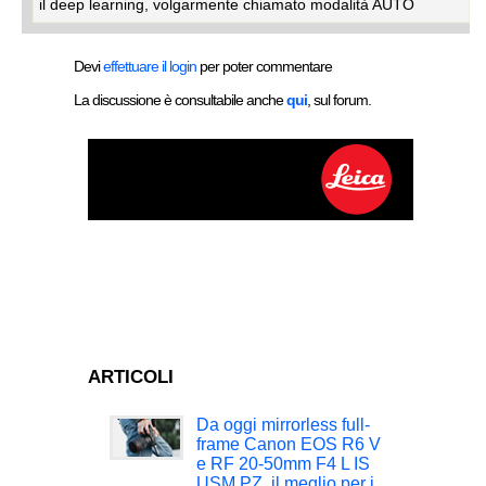
il deep learning, volgarmente chiamato modalità AUTO
Devi
effettuare il login
per poter commentare
La discussione è consultabile anche
qui
, sul forum.
ARTICOLI
Da oggi mirrorless full-
frame Canon EOS R6 V
e RF 20-50mm F4 L IS
USM PZ, il meglio per i