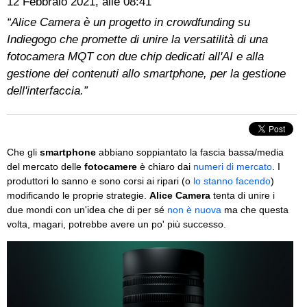
12 Febbraio 2021, alle 08:41
“Alice Camera è un progetto in crowdfunding su
Indiegogo che promette di unire la versatilità di una
fotocamera MQT con due chip dedicati all'AI e alla
gestione dei contenuti allo smartphone, per la gestione
dell'interfaccia.”
Che gli
smartphone
abbiano soppiantato la fascia bassa/media
del mercato delle
fotocamere
è chiaro dai
numeri di mercato
. I
produttori lo sanno e sono corsi ai ripari (o
lo stanno facendo
)
modificando le proprie strategie.
Alice Camera
tenta di unire i
due mondi con un'idea che di per sé
non è nuova
ma che questa
volta, magari, potrebbe avere un po' più successo.