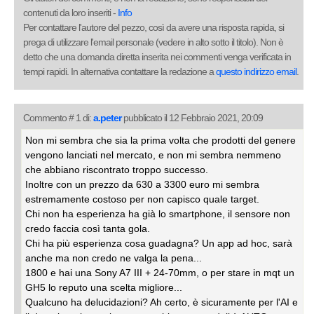
contenuti da loro inseriti -
Info
Per contattare l'autore del pezzo, così da avere una risposta rapida, si
prega di utilizzare l'email personale (vedere in alto sotto il titolo). Non è
detto che una domanda diretta inserita nei commenti venga verificata in
tempi rapidi. In alternativa contattare la redazione a
questo indirizzo email
.
Commento # 1 di:
a.peter
pubblicato il 12 Febbraio 2021, 20:09
Non mi sembra che sia la prima volta che prodotti del genere
vengono lanciati nel mercato, e non mi sembra nemmeno
che abbiano riscontrato troppo successo.
Inoltre con un prezzo da 630 a 3300 euro mi sembra
estremamente costoso per non capisco quale target.
Chi non ha esperienza ha già lo smartphone, il sensore non
credo faccia così tanta gola.
Chi ha più esperienza cosa guadagna? Un app ad hoc, sarà
anche ma non credo ne valga la pena...
1800 e hai una Sony A7 III + 24-70mm, o per stare in mqt un
GH5 lo reputo una scelta migliore...
Qualcuno ha delucidazioni? Ah certo, è sicuramente per l'AI e