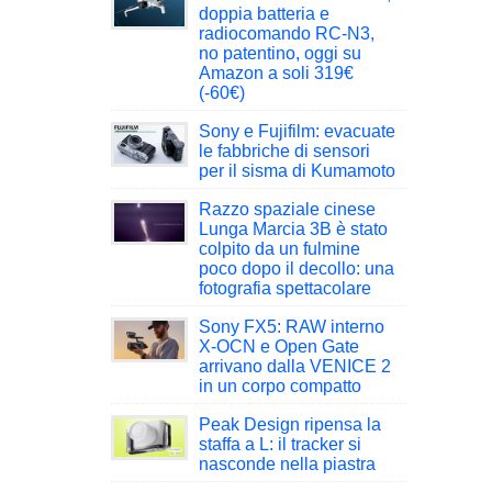
doppia batteria e
radiocomando RC-N3,
no patentino, oggi su
Amazon a soli 319€
(-60€)
Sony e Fujifilm: evacuate
le fabbriche di sensori
per il sisma di Kumamoto
Razzo spaziale cinese
Lunga Marcia 3B è stato
colpito da un fulmine
poco dopo il decollo: una
fotografia spettacolare
Sony FX5: RAW interno
X-OCN e Open Gate
arrivano dalla VENICE 2
in un corpo compatto
Peak Design ripensa la
staffa a L: il tracker si
nasconde nella piastra