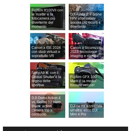
Fujifilm X100VI: con
le 'ricette' è la
DJI Avata 2: il drone
fotocamera più
FPV accessibile
divertente del
ancora più sicuro e
momento
divertente
Canon a ISE 2024
Canon a Sicurezza
con studi virtuali e
2023: tecnologie
soprattutto VR
imaging e stampa
Sony A9 III: con il
Global Shutter è la
Fujifilm GFX 100
regina delle
Mark II: la medio
sportive
formato veloce!
DJI Osmo Action 4
vs. GoPro 12 Hero
Black: action
DJI ne ha azzeccata
camera top a
un'altra: ecco DJI
confronto
Mini 4 Pro