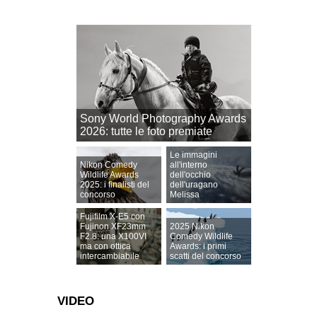
Sony World Photography Awards
2026: tutte le foto premiate
Le immagini
Nikon Comedy
all'interno
Wildlife Awards
dell'occhio
2025: i finalisti del
dell'uragano
concorso
Melissa
Fujifilm X-E5 con
Fujinon XF23mm
2025 Nikon
F2.8: una X100VI
Comedy Wildlife
ma con ottica
Awards: i primi
intercambiabile
scatti del concorso
VIDEO