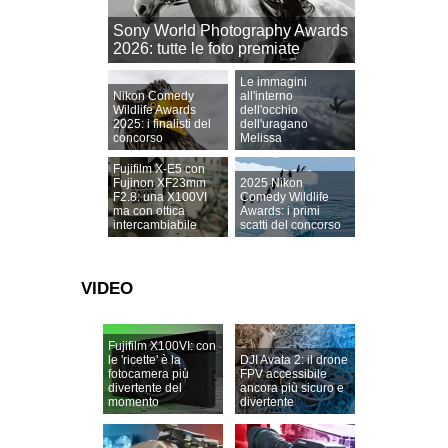
Sony World Photography Awards
2026: tutte le foto premiate
Le immagini
Nikon Comedy
all'interno
Wildlife Awards
dell'occhio
2025: i finalisti del
dell'uragano
concorso
Melissa
Fujifilm X-E5 con
Fujinon XF23mm
2025 Nikon
F2.8: una X100VI
Comedy Wildlife
ma con ottica
Awards: i primi
intercambiabile
scatti del concorso
VIDEO
Fujifilm X100VI: con
le 'ricette' è la
DJI Avata 2: il drone
fotocamera più
FPV accessibile
divertente del
ancora più sicuro e
momento
divertente