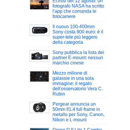
Eclissi del 12 agosto: un
fotografo NASA ha scritto
l'app che comanda le
fotocamere
Il nuovo 100-400mm
Sony costa 900 euro: è il
super-tele più leggero
della categoria
Sony pubblica la lista dei
partner E-mount: nessun
marchio cinese
Mezzo milione di
galassie in una sola
immagine: il regalo
dell'osservatorio Vera C.
Rubin
Pergear annuncia un
50mm f/1.4 full frame in
metallo per Sony, Canon,
Nikon e L-mount
Drone DJI Lito 1 Combo,