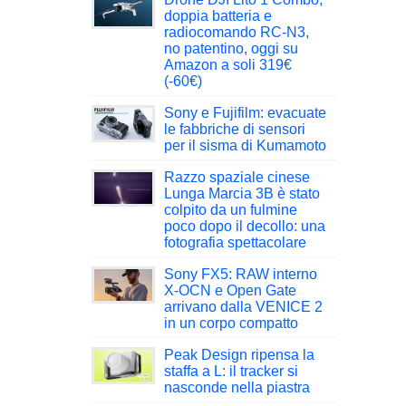
doppia batteria e
radiocomando RC-N3,
no patentino, oggi su
Amazon a soli 319€
(-60€)
Sony e Fujifilm: evacuate
le fabbriche di sensori
per il sisma di Kumamoto
Razzo spaziale cinese
Lunga Marcia 3B è stato
colpito da un fulmine
poco dopo il decollo: una
fotografia spettacolare
Sony FX5: RAW interno
X-OCN e Open Gate
arrivano dalla VENICE 2
in un corpo compatto
Peak Design ripensa la
staffa a L: il tracker si
nasconde nella piastra