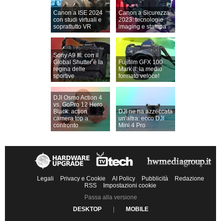
Canon a ISE 2024
Canon a Sicurezza
con studi virtuali e
2023: tecnologie
soprattutto VR
imaging e stampa
Sony A9 III: con il
Global Shutter è la
Fujifilm GFX 100
regina delle
Mark II: la medio
sportive
formato veloce!
DJI Osmo Action 4
vs. GoPro 12 Hero
Black: action
DJI ne ha azzeccata
camera top a
un'altra: ecco DJI
confronto
Mini 4 Pro
Legali
Privacy e Cookie
AI Policy
Pubblicità
Redazione
RSS
Impostazioni cookie
Passa alla versione
DESKTOP
|
MOBILE