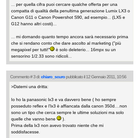
... per quella cifra puoi cercare qualche offerta per una
compatta di qualità della penultima generazione Lumix LX3 o
Canon G11 o Canon Powershot S90, ad esempio... (LX5 e
G12 hanno altri costi)...
... mi domando quanto tempo ancora sarà necessario prima
che si rendano conto che dare ascolto al marketing ("più
megapixel per tutti!"
è solo deleterio... 16mpx su un
sensorino 1/2.33 sono ridicoli...
Commento # 3 di:
chiaro_scuro
pubblicato il 12 Gennaio 2011, 10:56
>Datemi una dritta:
Io ho la panasonic lx3 e va davvero bene ( ho sempre
posseduto reflex e l'lx3 è affiancata dalla canon 350d....non
sono un tipo che cerca sempre le ultime soluzioni ma solo
quelle che vanno bene
).
Prima della lx3 non avevo trovato niente che mi
soddisfacesse.