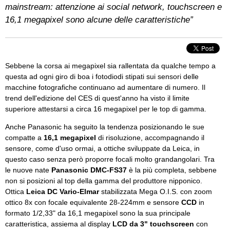
mainstream: attenzione ai social network, touchscreen e
16,1 megapixel sono alcune delle caratteristiche”
Sebbene la corsa ai megapixel sia rallentata da qualche tempo a
questa ad ogni giro di boa i fotodiodi stipati sui sensori delle
macchine fotografiche continuano ad aumentare di numero. Il
trend dell'edizione del CES di quest'anno ha visto il limite
superiore attestarsi a circa 16 megapixel per le top di gamma.
Anche Panasonic ha seguito la tendenza posizionando le sue
compatte a
16,1 megapixel
di risoluzione, accompagnando il
sensore, come d'uso ormai, a ottiche sviluppate da Leica, in
questo caso senza però proporre focali molto grandangolari. Tra
le nuove nate
Panasonic DMC-FS37
è la più completa, sebbene
non si posizioni al top della gamma del produttore nipponico.
Ottica
Leica DC Vario-Elmar
stabilizzata Mega O.I.S. con zoom
ottico 8x con focale equivalente 28-224mm e sensore
CCD
in
formato 1/2,33" da 16,1 megapixel sono la sua principale
caratteristica, assiema al display
LCD da 3" touchscreen
con