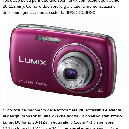
l'obiettivo Leica permette uno zoom di 4x con focale equivalente
28-112mm). Come le due sorelle già citate la memorizzazione
delle immagini avviene su schede SD/SDHC/SDXC.
Si colloca nel segmento delle fotocamere più accessibili e attente
al design
Panasonic DMC-S3
che adotta un obiettivo stabilizzato
Lumix DC Vario 28-112mm equivalenti (zoom 4x) un sensore
CCD in formato 1/2,33" da 14,1 megapixel e un display LCD da