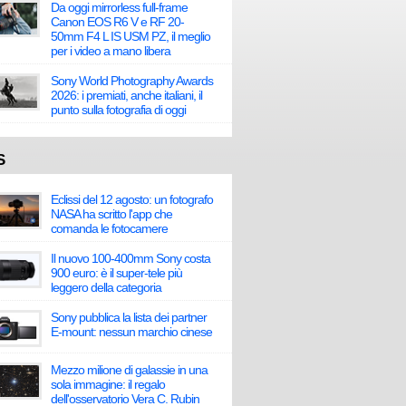
Da oggi mirrorless full-frame
Canon EOS R6 V e RF 20-
50mm F4 L IS USM PZ, il meglio
per i video a mano libera
Sony World Photography Awards
2026: i premiati, anche italiani, il
punto sulla fotografia di oggi
S
Eclissi del 12 agosto: un fotografo
NASA ha scritto l'app che
comanda le fotocamere
Il nuovo 100-400mm Sony costa
900 euro: è il super-tele più
leggero della categoria
Sony pubblica la lista dei partner
E-mount: nessun marchio cinese
Mezzo milione di galassie in una
sola immagine: il regalo
dell'osservatorio Vera C. Rubin