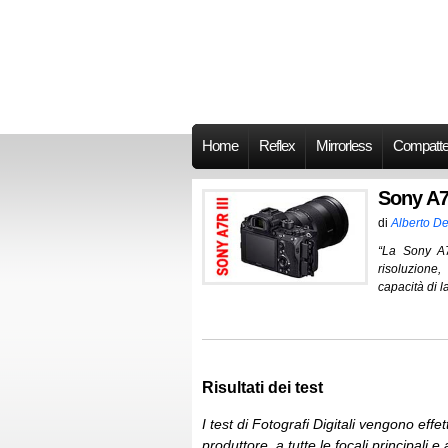
Home
Reflex
Mirrorless
Compatt
Sony A7R
di
Alberto De
“La Sony A7R
risoluzione
capacità di 
Risultati dei test
I test di Fotografi Digitali vengono effe
produttore, a tutte le focali principali 