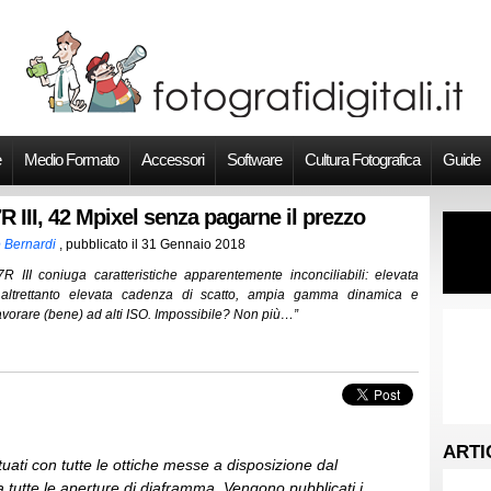
e
Medio Formato
Accessori
Software
Cultura Fotografica
Guide
 III, 42 Mpixel senza pagarne il prezzo
 Bernardi
, pubblicato il
31 Gennaio 2018
 III coniuga caratteristiche apparentemente inconciliabili: elevata
, altrettanto elevata cadenza di scatto, ampia gamma dinamica e
lavorare (bene) ad alti ISO. Impossibile? Non più…”
ARTI
ttuati con tutte le ottiche messe a disposizione dal
e a tutte le aperture di diaframma. Vengono pubblicati i