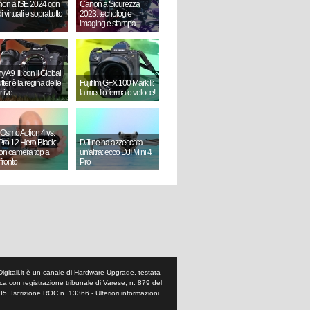
on a ISE 2024 con
Canon a Sicurezza
i virtuali e soprattutto
2023: tecnologie
imaging e stampa
 A9 III: con il Global
ter è la regina delle
Fujifilm GFX 100 Mark II:
rtive
la medio formato veloce!
 Osmo Action 4 vs.
ro 12 Hero Black:
DJI ne ha azzeccata
ion camera top a
un'altra: ecco DJI Mini 4
fronto
Pro
Digitali.it è un canale di Hardware Upgrade, testata
tica con registrazione tribunale di Varese, n. 879 del
05. Iscrizione ROC n. 13366 -
Ulteriori informazioni
.