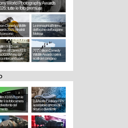
ony World Photography Awards
26: tutte le foto premiate
kon Comedy Wildlife
Le immagini all'interno
ards 2025: i finalisti
dell'occhio dell'uragano
l concorso
Melissa
jifilm X-E5 con
jinon XF23mm F2.8:
2025 Nikon Comedy
a X100VI ma con
Wildlife Awards: i primi
tica intercambiabile
scatti del concorso
O
ifilm X100VI: con le
ette' è la fotocamera
DJI Avata 2: il drone FPV
divertente del
accessibile ancora più
mento
sicuro e divertente