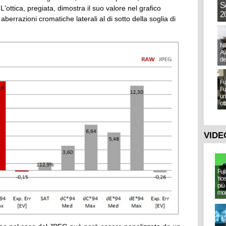
S
L'ottica, pregiata, dimostra il suo valore nel grafico
20
errazioni cromatiche laterali al di sotto della soglia di
Ni
Aw
de
Fu
Fu
un
ot
VIDE
Fuj
'ric
più 
mo