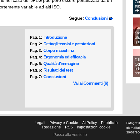
 che nel caso del JPEG può però essere penalizzata da un
Can
stud
ortemente variabile ad alti ISO.
VR
Segue:
Conclusioni
Sony
Introduzione
Pag. 1:
Shut
spo
Dettagli tecnici e prestazioni
Pag. 2:
Corpo macchina
Pag. 3:
Ergonomia ed efficacia
Pag. 4:
DJI
Qualità d'immagine
Pag. 5:
GoP
act
Risultati dei test
Pag. 6:
con
Conclusioni
Pag. 7:
Vai ai Commenti (6)
Legali
Privacy e Cookie
AI Policy
Pubblicità
Fotografi
Redazione
RSS
Impostazioni cookie
giornalis
30/07/20
Passa alla versione