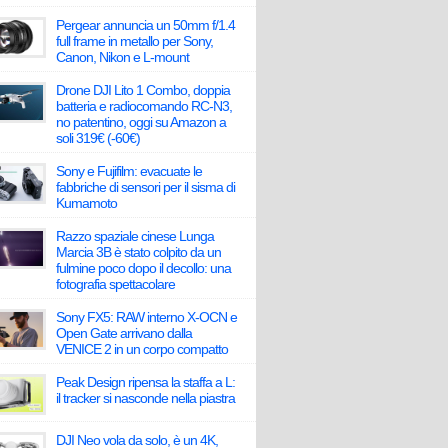
Pergear annuncia un 50mm f/1.4
full frame in metallo per Sony,
Canon, Nikon e L-mount
Drone DJI Lito 1 Combo, doppia
batteria e radiocomando RC-N3,
no patentino, oggi su Amazon a
soli 319€ (-60€)
Sony e Fujifilm: evacuate le
fabbriche di sensori per il sisma di
Kumamoto
Razzo spaziale cinese Lunga
Marcia 3B è stato colpito da un
fulmine poco dopo il decollo: una
fotografia spettacolare
Sony FX5: RAW interno X-OCN e
Open Gate arrivano dalla
VENICE 2 in un corpo compatto
Peak Design ripensa la staffa a L:
il tracker si nasconde nella piastra
DJI Neo vola da solo, è un 4K,