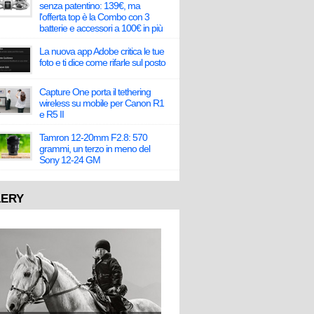
senza patentino: 139€, ma
l'offerta top è la Combo con 3
batterie e accessori a 100€ in più
La nuova app Adobe critica le tue
foto e ti dice come rifarle sul posto
Capture One porta il tethering
wireless su mobile per Canon R1
e R5 II
Tamron 12-20mm F2.8: 570
grammi, un terzo in meno del
Sony 12-24 GM
LERY