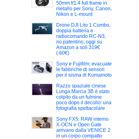
50mm f/1.4 full frame in
metallo per Sony, Canon,
Nikon e L-mount
Drone DJI Lito 1 Combo,
doppia batteria e
radiocomando RC-N3,
no patentino, oggi su
Amazon a soli 319€
(-60€)
Sony e Fujifilm: evacuate
le fabbriche di sensori
per il sisma di Kumamoto
Razzo spaziale cinese
Lunga Marcia 3B è stato
colpito da un fulmine
poco dopo il decollo: una
fotografia spettacolare
Sony FX5: RAW interno
X-OCN e Open Gate
arrivano dalla VENICE 2
in un corpo compatto