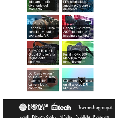
fotocamera più
FPV accessibile
divertente del
ancora più sicuro e
momento
divertente
Canon a ISE 2024
Canon a Sicurezza
con studi virtuali e
2023: tecnologie
soprattutto VR
imaging e stampa
Sony A9 III: con il
Global Shutter è la
Fujifilm GFX 100
regina delle
Mark II: la medio
sportive
formato veloce!
DJI Osmo Action 4
vs. GoPro 12 Hero
Black: action
DJI ne ha azzeccata
camera top a
un'altra: ecco DJI
confronto
Mini 4 Pro
Legali
Privacy e Cookie
AI Policy
Pubblicità
Redazione