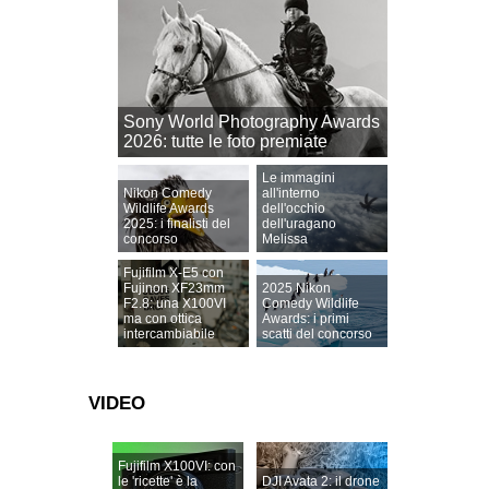
Sony World Photography Awards
2026: tutte le foto premiate
Le immagini
Nikon Comedy
all'interno
Wildlife Awards
dell'occhio
2025: i finalisti del
dell'uragano
concorso
Melissa
Fujifilm X-E5 con
Fujinon XF23mm
2025 Nikon
F2.8: una X100VI
Comedy Wildlife
ma con ottica
Awards: i primi
intercambiabile
scatti del concorso
VIDEO
Fujifilm X100VI: con
le 'ricette' è la
DJI Avata 2: il drone