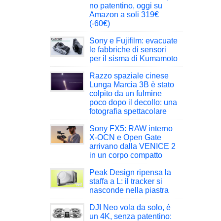
no patentino, oggi su
Amazon a soli 319€
(-60€)
Sony e Fujifilm: evacuate
le fabbriche di sensori
per il sisma di Kumamoto
Razzo spaziale cinese
Lunga Marcia 3B è stato
colpito da un fulmine
poco dopo il decollo: una
fotografia spettacolare
Sony FX5: RAW interno
X-OCN e Open Gate
arrivano dalla VENICE 2
in un corpo compatto
Peak Design ripensa la
staffa a L: il tracker si
nasconde nella piastra
DJI Neo vola da solo, è
un 4K, senza patentino: