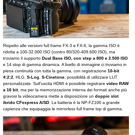
Rispetto alle versioni full frame FX-3 e FX-6, la gamma ISO è
ridotta a 100-32.000 ISO (contro 80/320-409.600 ISO), ma
troviamo il supporto
Dual Base ISO, con step a 800 e 2.500 ISO
e 14 stop di gamma dinamica. A livello di immagine ci troviamo in
piena continuità con tutta la gamma, con registrazione
10-bit
4:2:2
, HLG,
S-Log
,
S-Cinetone
, possibilità di utilizzare LUT
personalizzate. Sull'uscita HDMI è possibile registrare
video RAW
a 16 bit
, ma per la memorizzazione interna dei formati anche più
gravosi la videocamera mette a disposizione un
doppio slot
ibrido CFexpress A/SD
. La batteria è la NP-FZ100 a grande
capienza che equipaggia le mirrorless full frame top di gamma.