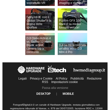
soprattutto VR
imaging e stampa
Sony A9 III: con il
Global Shutter è la
Fujifilm GFX 100
regina delle
Mark II: la medio
sportive
formato veloce!
DJI Osmo Action 4
vs. GoPro 12 Hero
Black: action
DJI ne ha azzeccata
camera top a
un'altra: ecco DJI
confronto
Mini 4 Pro
Legali
Privacy e Cookie
AI Policy
Pubblicità
Redazione
RSS
Impostazioni cookie
Passa alla versione
DESKTOP
|
MOBILE
FotografiDigitali.it è un canale di Hardware Upgrade, testata giornalistica con
registrazione tribunale di Varese, n. 879 del 30/07/2005. Iscrizione ROC n. 13366