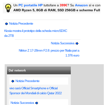
Un
PC p
ortatile HP
tuttofare a
399€
? Su
Amazon
sì e con sp
AMD Ryzen 5, 8GB di RAM, SSD 256GB e schermo Full H
Notizia Precedente
Kioxia mostra il prototipo della scheda microSDXC
da 2TB
Notizia Successiva
Nikkor Z 17-28mm F2.8: prezzo per l'Italia pari a
1.376 euro
Dal network
Notizia Precedente
vivo sarà Official Smartphone e Official
Sponsor dei Mondiali di calcio Qatar 2022
Notizia Successiva