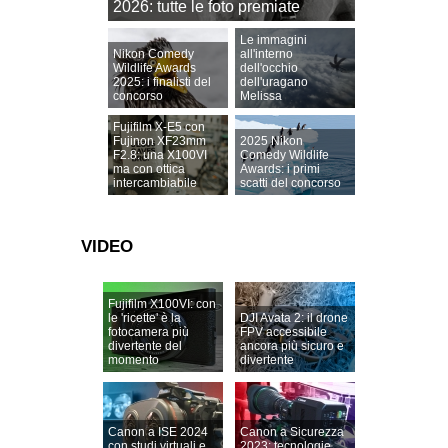
2026: tutte le foto premiate
Le immagini
Nikon Comedy
all'interno
Wildlife Awards
dell'occhio
2025: i finalisti del
dell'uragano
concorso
Melissa
Fujifilm X-E5 con
Fujinon XF23mm
2025 Nikon
F2.8: una X100VI
Comedy Wildlife
ma con ottica
Awards: i primi
intercambiabile
scatti del concorso
VIDEO
Fujifilm X100VI: con
le 'ricette' è la
DJI Avata 2: il drone
fotocamera più
FPV accessibile
divertente del
ancora più sicuro e
momento
divertente
Canon a ISE 2024
Canon a Sicurezza
con studi virtuali e
2023: tecnologie