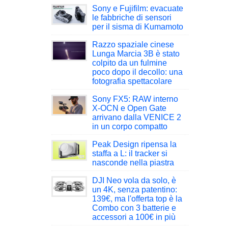
Sony e Fujifilm: evacuate
le fabbriche di sensori
per il sisma di Kumamoto
Razzo spaziale cinese
Lunga Marcia 3B è stato
colpito da un fulmine
poco dopo il decollo: una
fotografia spettacolare
Sony FX5: RAW interno
X-OCN e Open Gate
arrivano dalla VENICE 2
in un corpo compatto
Peak Design ripensa la
staffa a L: il tracker si
nasconde nella piastra
DJI Neo vola da solo, è
un 4K, senza patentino:
139€, ma l'offerta top è la
Combo con 3 batterie e
accessori a 100€ in più