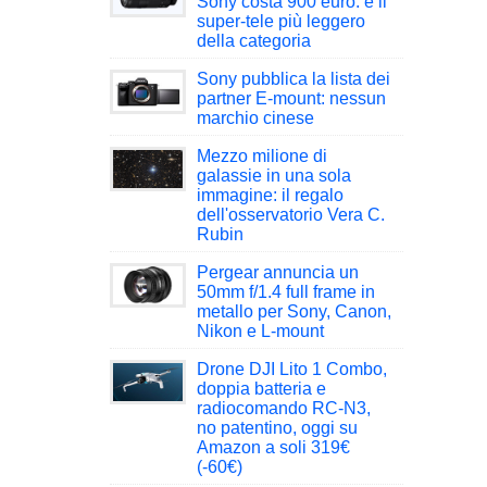
Sony costa 900 euro: è il
super-tele più leggero
della categoria
Sony pubblica la lista dei
partner E-mount: nessun
marchio cinese
Mezzo milione di
galassie in una sola
immagine: il regalo
dell'osservatorio Vera C.
Rubin
Pergear annuncia un
50mm f/1.4 full frame in
metallo per Sony, Canon,
Nikon e L-mount
Drone DJI Lito 1 Combo,
doppia batteria e
radiocomando RC-N3,
no patentino, oggi su
Amazon a soli 319€
(-60€)