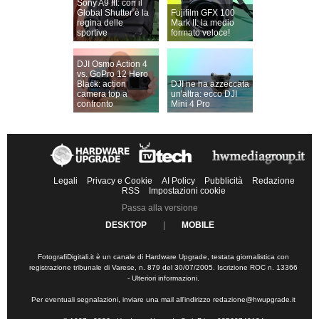
Sony A9 III: con il
Global Shutter è la
Fujifilm GFX 100
regina delle
Mark II: la medio
sportive
formato veloce!
DJI Osmo Action 4
vs. GoPro 12 Hero
Black: action
DJI ne ha azzeccata
camera top a
un'altra: ecco DJI
confronto
Mini 4 Pro
Legali
Privacy e Cookie
AI Policy
Pubblicità
Redazione
RSS
Impostazioni cookie
Passa alla versione
DESKTOP
|
MOBILE
FotografiDigitali.it è un canale di Hardware Upgrade, testata giornalistica con
registrazione tribunale di Varese, n. 879 del 30/07/2005. Iscrizione ROC n. 13366
-
Ulteriori informazioni
.
Per eventuali segnalazioni, inviare una mail all'indirizzo
redazione@hwupgrade.it