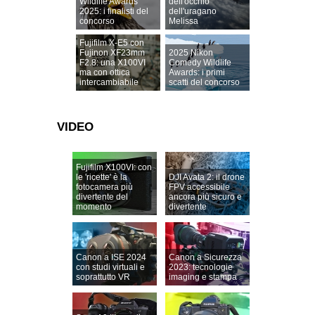
Wildlife Awards
dell'occhio
2025: i finalisti del
dell'uragano
concorso
Melissa
Fujifilm X-E5 con
Fujinon XF23mm
2025 Nikon
F2.8: una X100VI
Comedy Wildlife
ma con ottica
Awards: i primi
intercambiabile
scatti del concorso
VIDEO
Fujifilm X100VI: con
le 'ricette' è la
DJI Avata 2: il drone
fotocamera più
FPV accessibile
divertente del
ancora più sicuro e
momento
divertente
Canon a ISE 2024
Canon a Sicurezza
con studi virtuali e
2023: tecnologie
soprattutto VR
imaging e stampa