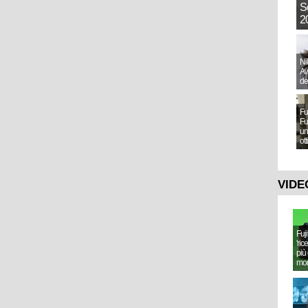
S
20
Ni
Aw
de
Fu
Fu
un
ot
VIDE
Fuj
'ric
più 
mo