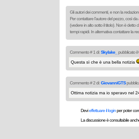
Gli autori dei commenti, e non la redazione
Per contattare l'autore del pezzo, così da 
(vedere in alto sotto il titolo). Non è det
tempi rapidi. In alternativa contattare la 
Commento # 1 di:
Skylake_
pubblicato i
Questa sì che è una bella notizia
Commento # 2 di:
GiovanniGTS
pubblic
Ottima notizia ma io speravo nel 24
Devi
effettuare il login
per poter co
La discussione è consultabile anc