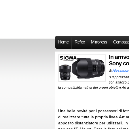
Home
Reflex
Mirrorless
Compatt
In arriv
Sony co
di
Alessandr
“L'apprezzam
con attacco 
la compatibilità nativa dei propri obiettivi Ar
Una bella novità per i possessori di f
di realizzare tutta la propria linea
Art
an
apposito distanziatore per utilizzarli. In