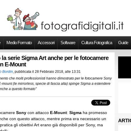
e
Medio Formato
Accessori
Software
Cultura Fotografica
Guide
o la serie Sigma Art anche per le fotocamere
n E-Mount
o Bordin
, pubblicata il
28 Febbraio 2018, alle 13:31
ento che molti professionisti hanno dimostrato per le fotocamere Sony
E-mount (le mirrorless, specie di fascia alta) spinge Sigma a estendere
t anche a questo formato”
otocamere
Sony
con attacco
E-Mount
:
Sigma
ha promesso
che con questo attacco, mentre prima era necessario un
ARTI
 pratica gli obiettivi Art erano già disponibili per Sony, ma