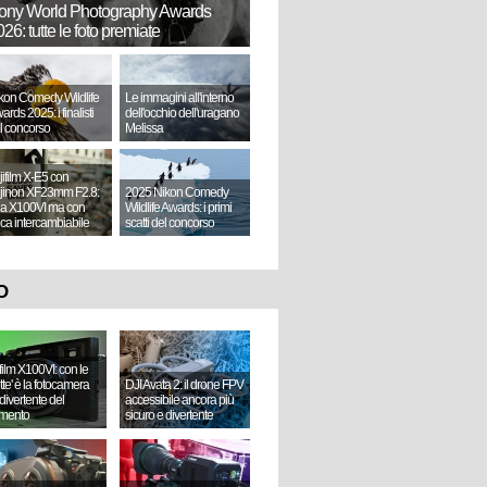
ony World Photography Awards
26: tutte le foto premiate
kon Comedy Wildlife
Le immagini all'interno
ards 2025: i finalisti
dell'occhio dell'uragano
l concorso
Melissa
jifilm X-E5 con
jinon XF23mm F2.8:
2025 Nikon Comedy
a X100VI ma con
Wildlife Awards: i primi
tica intercambiabile
scatti del concorso
O
ifilm X100VI: con le
ette' è la fotocamera
DJI Avata 2: il drone FPV
divertente del
accessibile ancora più
mento
sicuro e divertente