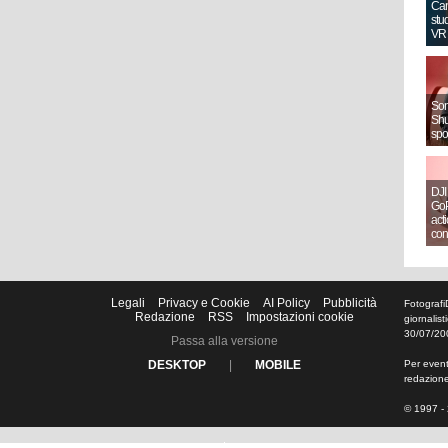
Can
stud
VR
Sony
Shut
spo
DJI
GoP
act
con
Legali
Privacy e Cookie
AI Policy
Pubblicità
Fotografi
Redazione
RSS
Impostazioni cookie
giornalis
30/07/20
Passa alla versione
DESKTOP
|
MOBILE
Per eventu
redazion
© 1997 - 