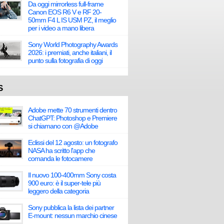
Da oggi mirrorless full-frame
Canon EOS R6 V e RF 20-
50mm F4 L IS USM PZ, il meglio
per i video a mano libera
Sony World Photography Awards
2026: i premiati, anche italiani, il
punto sulla fotografia di oggi
S
Adobe mette 70 strumenti dentro
ChatGPT: Photoshop e Premiere
si chiamano con @Adobe
Eclissi del 12 agosto: un fotografo
NASA ha scritto l'app che
comanda le fotocamere
Il nuovo 100-400mm Sony costa
900 euro: è il super-tele più
leggero della categoria
Sony pubblica la lista dei partner
E-mount: nessun marchio cinese