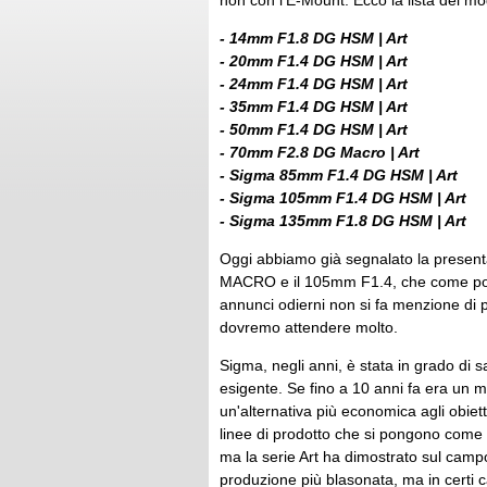
non con l'E-Mount. Ecco la lista dei mod
- 14mm F1.8 DG HSM | Art
- 20mm F1.4 DG HSM | Art
- 24mm F1.4 DG HSM | Art
- 35mm F1.4 DG HSM | Art
- 50mm F1.4 DG HSM | Art
- 70mm F2.8 DG Macro | Art
- Sigma 85mm F1.4 DG HSM | Art
- Sigma 105mm F1.4 DG HSM | Art
- Sigma 135mm F1.8 DG HSM | Art
Oggi abbiamo già segnalato la presenta
MACRO e il 105mm F1.4, che come potete
annunci odierni non si fa menzione di 
dovremo attendere molto.
Sigma, negli anni, è stata in grado di sa
esigente. Se fino a 10 anni fa era un 
un'alternativa più economica agli obiett
linee di prodotto che si pongono come 
ma la serie Art ha dimostrato sul campo
produzione più blasonata, ma in certi c