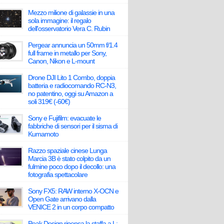
Mezzo milione di galassie in una
sola immagine: il regalo
dell'osservatorio Vera C. Rubin
Pergear annuncia un 50mm f/1.4
full frame in metallo per Sony,
Canon, Nikon e L-mount
Drone DJI Lito 1 Combo, doppia
batteria e radiocomando RC-N3,
no patentino, oggi su Amazon a
soli 319€ (-60€)
Sony e Fujifilm: evacuate le
fabbriche di sensori per il sisma di
Kumamoto
Razzo spaziale cinese Lunga
Marcia 3B è stato colpito da un
fulmine poco dopo il decollo: una
fotografia spettacolare
Sony FX5: RAW interno X-OCN e
Open Gate arrivano dalla
VENICE 2 in un corpo compatto
Peak Design ripensa la staffa a L: