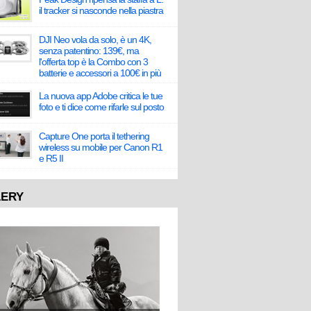
il tracker si nasconde nella piastra
DJI Neo vola da solo, è un 4K,
senza patentino: 139€, ma
l'offerta top è la Combo con 3
batterie e accessori a 100€ in più
La nuova app Adobe critica le tue
foto e ti dice come rifarle sul posto
Capture One porta il tethering
wireless su mobile per Canon R1
e R5 II
LERY