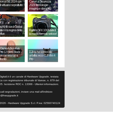
on a ISE 2024 con
Canon a Sicurezza
i virtuali e soprattutto
2023: tecnologie
imaging e stampa
 A9 III: con il Global
ter è la regina delle
Fujifilm GFX 100 Mark II:
rtive
la medio formato veloce!
 Osmo Action 4 vs.
ro 12 Hero Black:
DJI ne ha azzeccata
ion camera top a
un'altra: ecco DJI Mini 4
fronto
Pro
Digitali.it è un canale di Hardware Upgrade, testata
tica con registrazione tribunale di Varese, n. 879 del
05. Iscrizione ROC n. 13366 -
Ulteriori informazioni
.
ali segnalazioni, inviare una mail all'indirizzo
e@hwupgrade.it
2026 - Hardware Upgrade S.r.l. P.iva: 02560740124