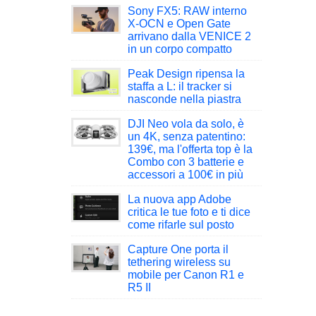
Sony FX5: RAW interno
X-OCN e Open Gate
arrivano dalla VENICE 2
in un corpo compatto
Peak Design ripensa la
staffa a L: il tracker si
nasconde nella piastra
DJI Neo vola da solo, è
un 4K, senza patentino:
139€, ma l'offerta top è la
Combo con 3 batterie e
accessori a 100€ in più
La nuova app Adobe
critica le tue foto e ti dice
come rifarle sul posto
Capture One porta il
tethering wireless su
mobile per Canon R1 e
R5 II