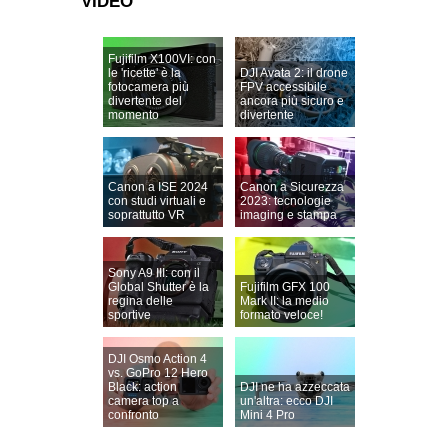
VIDEO
Fujifilm X100VI: con
le 'ricette' è la
DJI Avata 2: il drone
fotocamera più
FPV accessibile
divertente del
ancora più sicuro e
momento
divertente
Canon a ISE 2024
Canon a Sicurezza
con studi virtuali e
2023: tecnologie
soprattutto VR
imaging e stampa
Sony A9 III: con il
Global Shutter è la
Fujifilm GFX 100
regina delle
Mark II: la medio
sportive
formato veloce!
DJI Osmo Action 4
vs. GoPro 12 Hero
Black: action
DJI ne ha azzeccata
camera top a
un'altra: ecco DJI
confronto
Mini 4 Pro