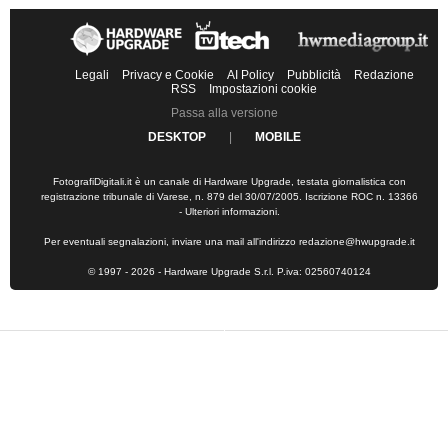
Legali
Privacy e Cookie
AI Policy
Pubblicità
Redazione
RSS
Impostazioni cookie
Passa alla versione
DESKTOP
|
MOBILE
FotografiDigitali.it è un canale di Hardware Upgrade, testata giornalistica con
registrazione tribunale di Varese, n. 879 del 30/07/2005. Iscrizione ROC n. 13366
-
Ulteriori informazioni
.
Per eventuali segnalazioni, inviare una mail all'indirizzo
redazione@hwupgrade.it
© 1997 - 2026 - Hardware Upgrade S.r.l. P.iva: 02560740124