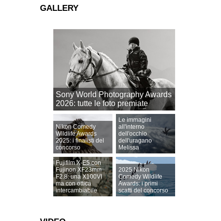
GALLERY
Sony World Photography Awards
2026: tutte le foto premiate
Le immagini
Nikon Comedy
all'interno
Wildlife Awards
dell'occhio
2025: i finalisti del
dell'uragano
concorso
Melissa
Fujifilm X-E5 con
Fujinon XF23mm
2025 Nikon
F2.8: una X100VI
Comedy Wildlife
ma con ottica
Awards: i primi
intercambiabile
scatti del concorso