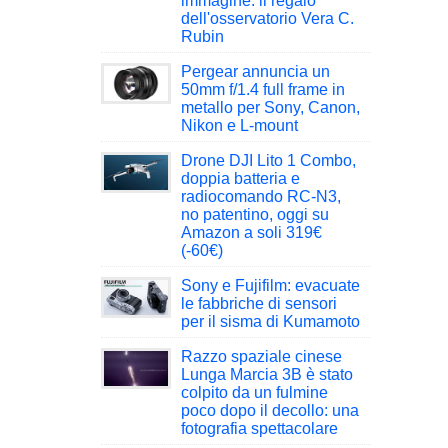
immagine: il regalo
dell'osservatorio Vera C.
Rubin
Pergear annuncia un
50mm f/1.4 full frame in
metallo per Sony, Canon,
Nikon e L-mount
Drone DJI Lito 1 Combo,
doppia batteria e
radiocomando RC-N3,
no patentino, oggi su
Amazon a soli 319€
(-60€)
Sony e Fujifilm: evacuate
le fabbriche di sensori
per il sisma di Kumamoto
Razzo spaziale cinese
Lunga Marcia 3B è stato
colpito da un fulmine
poco dopo il decollo: una
fotografia spettacolare