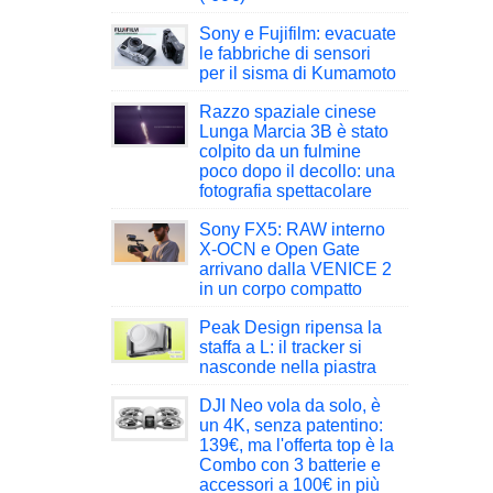
Sony e Fujifilm: evacuate
le fabbriche di sensori
per il sisma di Kumamoto
Razzo spaziale cinese
Lunga Marcia 3B è stato
colpito da un fulmine
poco dopo il decollo: una
fotografia spettacolare
Sony FX5: RAW interno
X-OCN e Open Gate
arrivano dalla VENICE 2
in un corpo compatto
Peak Design ripensa la
staffa a L: il tracker si
nasconde nella piastra
DJI Neo vola da solo, è
un 4K, senza patentino:
139€, ma l'offerta top è la
Combo con 3 batterie e
accessori a 100€ in più