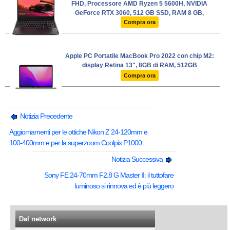
FHD, Processore AMD Ryzen 5 5600H, NVIDIA
GeForce RTX 3060, 512 GB SSD, RAM 8 GB,
Windows 11, Tastiera retroilluminata bianca -
Compra ora
Shadow Black
Apple PC Portatile MacBook Pro 2022 con chip M2:
display Retina 13", 8GB di RAM, 512GB
Compra ora
Notizia Precedente
Aggiornamenti per le ottiche Nikon Z 24-120mm e
100-400mm e per la superzoom Coolpix P1000
Notizia Successiva
Sony FE 24-70mm F2.8 G Master II: il tuttofare
luminoso si rinnova ed è più leggero
Dal network