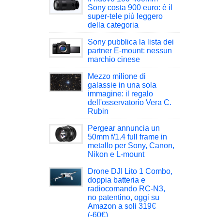
Sony costa 900 euro: è il
super-tele più leggero
della categoria
Sony pubblica la lista dei
partner E-mount: nessun
marchio cinese
Mezzo milione di
galassie in una sola
immagine: il regalo
dell'osservatorio Vera C.
Rubin
Pergear annuncia un
50mm f/1.4 full frame in
metallo per Sony, Canon,
Nikon e L-mount
Drone DJI Lito 1 Combo,
doppia batteria e
radiocomando RC-N3,
no patentino, oggi su
Amazon a soli 319€
(-60€)