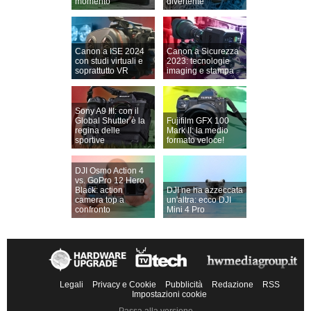
momento
divertente
Canon a ISE 2024
Canon a Sicurezza
con studi virtuali e
2023: tecnologie
soprattutto VR
imaging e stampa
Sony A9 III: con il
Global Shutter è la
Fujifilm GFX 100
regina delle
Mark II: la medio
sportive
formato veloce!
DJI Osmo Action 4
vs. GoPro 12 Hero
Black: action
DJI ne ha azzeccata
camera top a
un'altra: ecco DJI
confronto
Mini 4 Pro
Legali
Privacy e Cookie
Pubblicità
Redazione
RSS
Impostazioni cookie