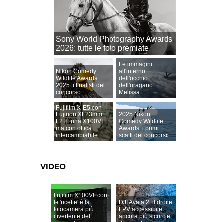
Sony World Photography Awards
2026: tutte le foto premiate
Le immagini
Nikon Comedy
all'interno
Wildlife Awards
dell'occhio
2025: i finalisti del
dell'uragano
concorso
Melissa
Fujifilm X-E5 con
Fujinon XF23mm
2025 Nikon
F2.8: una X100VI
Comedy Wildlife
ma con ottica
Awards: i primi
intercambiabile
scatti del concorso
VIDEO
Fujifilm X100VI: con
le 'ricette' è la
DJI Avata 2: il drone
fotocamera più
FPV accessibile
divertente del
ancora più sicuro e