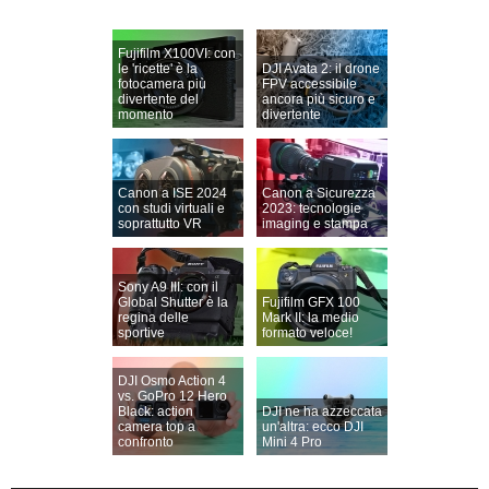
Fujifilm X100VI: con
le 'ricette' è la
DJI Avata 2: il drone
fotocamera più
FPV accessibile
divertente del
ancora più sicuro e
momento
divertente
Canon a ISE 2024
Canon a Sicurezza
con studi virtuali e
2023: tecnologie
soprattutto VR
imaging e stampa
Sony A9 III: con il
Global Shutter è la
Fujifilm GFX 100
regina delle
Mark II: la medio
sportive
formato veloce!
DJI Osmo Action 4
vs. GoPro 12 Hero
Black: action
DJI ne ha azzeccata
camera top a
un'altra: ecco DJI
confronto
Mini 4 Pro