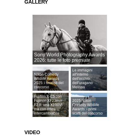
GALLERY
Sony World Photography Awards
2026: tutte le foto premiate
Le immagini
Nikon Comedy
all'interno
Wildlife Awards
dell'occhio
2025: i finalisti del
dell'uragano
concorso
Melissa
Fujifilm X-E5 con
Fujinon XF23mm
2025 Nikon
F2.8: una X100VI
Comedy Wildlife
ma con ottica
Awards: i primi
intercambiabile
scatti del concorso
VIDEO