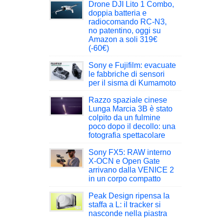
Drone DJI Lito 1 Combo,
doppia batteria e
radiocomando RC-N3,
no patentino, oggi su
Amazon a soli 319€
(-60€)
Sony e Fujifilm: evacuate
le fabbriche di sensori
per il sisma di Kumamoto
Razzo spaziale cinese
Lunga Marcia 3B è stato
colpito da un fulmine
poco dopo il decollo: una
fotografia spettacolare
Sony FX5: RAW interno
X-OCN e Open Gate
arrivano dalla VENICE 2
in un corpo compatto
Peak Design ripensa la
staffa a L: il tracker si
nasconde nella piastra