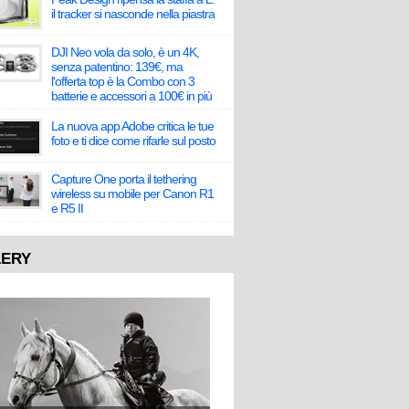
il tracker si nasconde nella piastra
DJI Neo vola da solo, è un 4K,
senza patentino: 139€, ma
l'offerta top è la Combo con 3
batterie e accessori a 100€ in più
La nuova app Adobe critica le tue
foto e ti dice come rifarle sul posto
Capture One porta il tethering
wireless su mobile per Canon R1
e R5 II
LERY