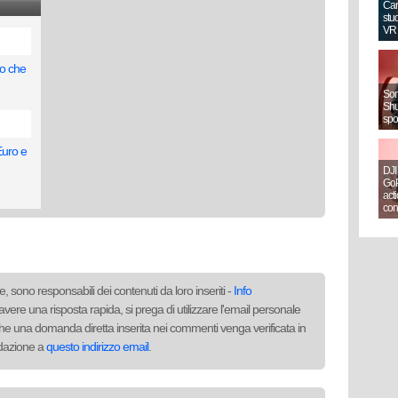
Can
stud
VR
lo che
Sony
Shut
spo
Euro e
DJI
GoP
act
con
, sono responsabili dei contenuti da loro inseriti -
Info
avere una risposta rapida, si prega di utilizzare l'email personale
to che una domanda diretta inserita nei commenti venga verificata in
redazione a
questo indirizzo email
.