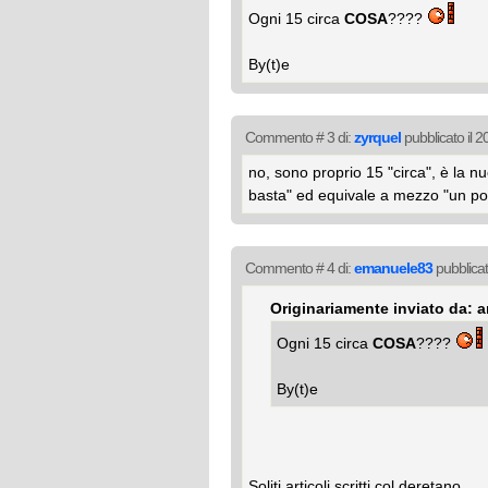
Ogni 15 circa
COSA
????
By(t)e
Commento # 3 di:
zyrquel
pubblicato il 
no, sono proprio 15 "circa", è la n
basta" ed equivale a mezzo "un po
Commento # 4 di:
emanuele83
pubblicat
Originariamente inviato da: 
Ogni 15 circa
COSA
????
By(t)e
Soliti articoli scritti col deretano.