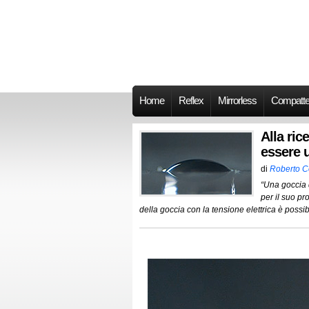
Home
Reflex
Mirrorless
Compatt
Alla ric
essere 
di
Roberto 
“Una goccia d
per il suo pr
della goccia con la tensione elettrica è possib