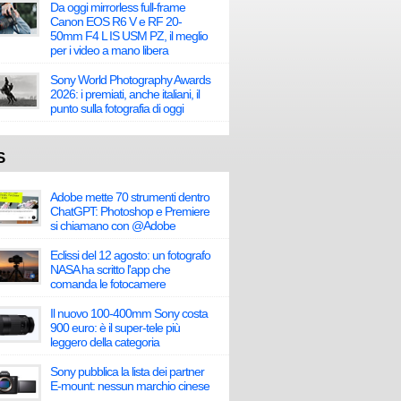
Da oggi mirrorless full-frame
Canon EOS R6 V e RF 20-
50mm F4 L IS USM PZ, il meglio
per i video a mano libera
Sony World Photography Awards
2026: i premiati, anche italiani, il
punto sulla fotografia di oggi
S
Adobe mette 70 strumenti dentro
ChatGPT: Photoshop e Premiere
si chiamano con @Adobe
Eclissi del 12 agosto: un fotografo
NASA ha scritto l'app che
comanda le fotocamere
Il nuovo 100-400mm Sony costa
900 euro: è il super-tele più
leggero della categoria
Sony pubblica la lista dei partner
E-mount: nessun marchio cinese