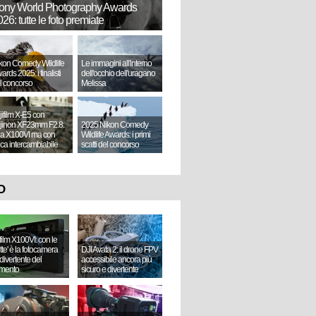
ony World Photography Awards
26: tutte le foto premiate
kon Comedy Wildlife
Le immagini all'interno
ards 2025: i finalisti
dell'occhio dell'uragano
l concorso
Melissa
jifilm X-E5 con
jinon XF23mm F2.8:
2025 Nikon Comedy
a X100VI ma con
Wildlife Awards: i primi
tica intercambiabile
scatti del concorso
O
ifilm X100VI: con le
ette' è la fotocamera
DJI Avata 2: il drone FPV
divertente del
accessibile ancora più
mento
sicuro e divertente