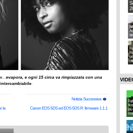
S
20
Ni
Aw
de
Fu
Fu
un
ot
e...
evapora, e ogni 15 circa va rimpiazzata con una
VIDE
 intercambiabile
.
Notizia Successiva
Fuj
'ric
r la
Canon EOS 5DS ed EOS 5DS R: firmware 1.1.1
più 
mo