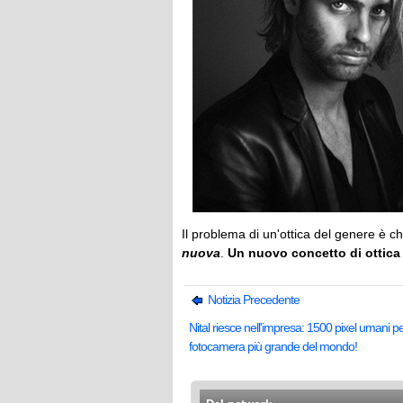
Il problema di un'ottica del genere è ch
nuova
.
Un nuovo concetto di ottica
Notizia Precedente
Nital riesce nell'impresa: 1500 pixel umani pe
fotocamera più grande del mondo!