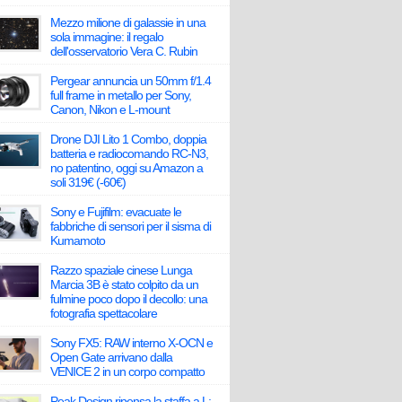
Mezzo milione di galassie in una
sola immagine: il regalo
dell'osservatorio Vera C. Rubin
Pergear annuncia un 50mm f/1.4
full frame in metallo per Sony,
Canon, Nikon e L-mount
Drone DJI Lito 1 Combo, doppia
batteria e radiocomando RC-N3,
no patentino, oggi su Amazon a
soli 319€ (-60€)
Sony e Fujifilm: evacuate le
fabbriche di sensori per il sisma di
Kumamoto
Razzo spaziale cinese Lunga
Marcia 3B è stato colpito da un
fulmine poco dopo il decollo: una
fotografia spettacolare
Sony FX5: RAW interno X-OCN e
Open Gate arrivano dalla
VENICE 2 in un corpo compatto
Peak Design ripensa la staffa a L: