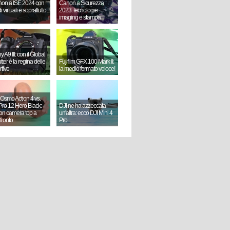
on a ISE 2024 con
Canon a Sicurezza
i virtuali e soprattutto
2023: tecnologie
imaging e stampa
 A9 III: con il Global
ter è la regina delle
Fujifilm GFX 100 Mark II:
rtive
la medio formato veloce!
 Osmo Action 4 vs.
ro 12 Hero Black:
DJI ne ha azzeccata
ion camera top a
un'altra: ecco DJI Mini 4
fronto
Pro