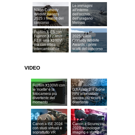
Le immagini
Nikon Comedy
all'interno
Wildlife Awards
dell'occhio
2025: i finalisti del
dell'uragano
concorso
Melissa
Fujifilm X-E5 con
Fujinon XF23mm
2025 Nikon
F2.8: una X100VI
Comedy Wildlife
ma con ottica
Awards: i primi
intercambiabile
scatti del concorso
VIDEO
Fujifilm X100VI: con
le 'ricette' è la
DJI Avata 2: il drone
fotocamera più
FPV accessibile
divertente del
ancora più sicuro e
momento
divertente
Canon a ISE 2024
Canon a Sicurezza
con studi virtuali e
2023: tecnologie
soprattutto VR
imaging e stampa