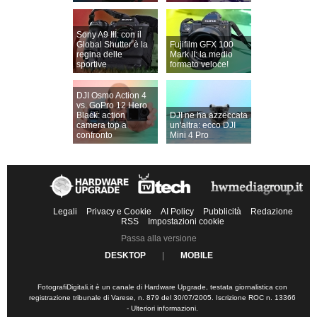
Sony A9 III: con il
Global Shutter è la
Fujifilm GFX 100
regina delle
Mark II: la medio
sportive
formato veloce!
DJI Osmo Action 4
vs. GoPro 12 Hero
Black: action
DJI ne ha azzeccata
camera top a
un'altra: ecco DJI
confronto
Mini 4 Pro
Legali
Privacy e Cookie
AI Policy
Pubblicità
Redazione
RSS
Impostazioni cookie
Passa alla versione
DESKTOP
|
MOBILE
FotografiDigitali.it è un canale di Hardware Upgrade, testata giornalistica con
registrazione tribunale di Varese, n. 879 del 30/07/2005. Iscrizione ROC n. 13366
-
Ulteriori informazioni
.