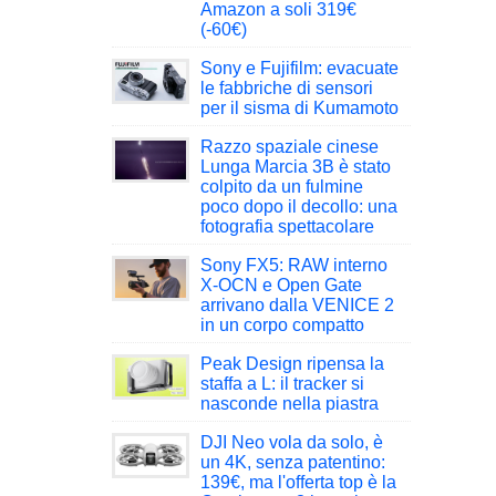
Amazon a soli 319€
(-60€)
Sony e Fujifilm: evacuate
le fabbriche di sensori
per il sisma di Kumamoto
Razzo spaziale cinese
Lunga Marcia 3B è stato
colpito da un fulmine
poco dopo il decollo: una
fotografia spettacolare
Sony FX5: RAW interno
X-OCN e Open Gate
arrivano dalla VENICE 2
in un corpo compatto
Peak Design ripensa la
staffa a L: il tracker si
nasconde nella piastra
DJI Neo vola da solo, è
un 4K, senza patentino:
139€, ma l'offerta top è la