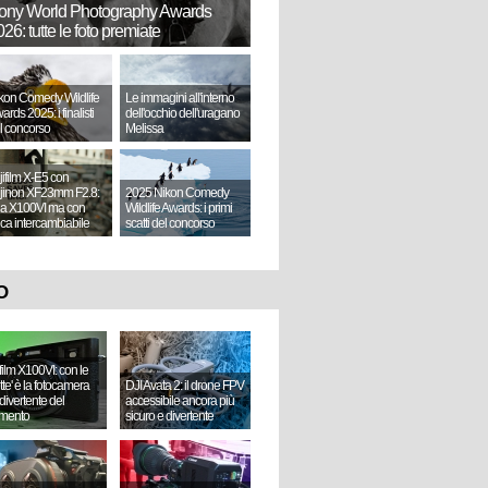
ony World Photography Awards
26: tutte le foto premiate
kon Comedy Wildlife
Le immagini all'interno
ards 2025: i finalisti
dell'occhio dell'uragano
l concorso
Melissa
jifilm X-E5 con
jinon XF23mm F2.8:
2025 Nikon Comedy
a X100VI ma con
Wildlife Awards: i primi
tica intercambiabile
scatti del concorso
O
ifilm X100VI: con le
ette' è la fotocamera
DJI Avata 2: il drone FPV
divertente del
accessibile ancora più
mento
sicuro e divertente