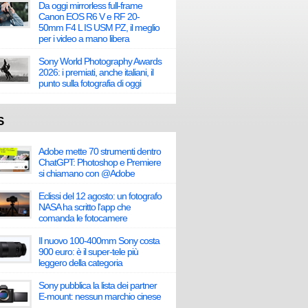
Da oggi mirrorless full-frame
Canon EOS R6 V e RF 20-
50mm F4 L IS USM PZ, il meglio
per i video a mano libera
Sony World Photography Awards
2026: i premiati, anche italiani, il
punto sulla fotografia di oggi
S
Adobe mette 70 strumenti dentro
ChatGPT: Photoshop e Premiere
si chiamano con @Adobe
Eclissi del 12 agosto: un fotografo
NASA ha scritto l'app che
comanda le fotocamere
Il nuovo 100-400mm Sony costa
900 euro: è il super-tele più
leggero della categoria
Sony pubblica la lista dei partner
E-mount: nessun marchio cinese