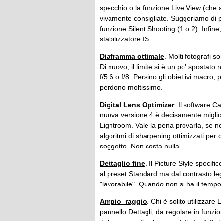
specchio o la funzione Live View (che 
vivamente consigliate. Suggeriamo di pr
funzione Silent Shooting (1 o 2). Infine
stabilizzatore IS.
Diaframma ottimale
. Molti fotografi 
Di nuovo, il limite si è un po' spostato
f/5.6 o f/8. Persino gli obiettivi macro,
perdono moltissimo.
Digital Lens Optimizer
. Il software C
nuova versione 4 è decisamente miglior
Lightroom. Vale la pena provarla, se no
algoritmi di sharpening ottimizzati per
soggetto. Non costa nulla ...
Dettaglio fine
. Il Picture Style speci
al preset Standard ma dal contrasto legg
"lavorabile". Quando non si ha il tempo
Ampio raggio
. Chi è solito utilizzar
pannello Dettagli, da regolare in funzio