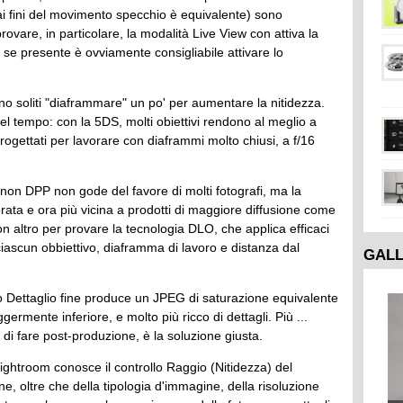
ai fini del movimento specchio è equivalente) sono
ovare, in particolare, la modalità Live View con attiva la
, se presente è ovviamente consigliabile attivare lo
sono soliti "diaframmare" un po' per aumentare la nitidezza.
 nel tempo: con la 5DS, molti obiettivi rendono al meglio a
 progettati per lavorare con diaframmi molto chiusi, a f/16
anon DPP non gode del favore di molti fotografi, ma la
ata e ora più vicina a prodotti di maggiore diffusione come
n altro per provare la tecnologia DLO, che applica efficaci
 ciascun obbiettivo, diaframma di lavoro e distanza dal
GAL
fico Dettaglio fine produce un JPEG di saturazione equivalente
ermente inferiore, e molto più ricco di dettagli. Più ...
 di fare post-produzione, è la soluzione giusta.
e Lightroom conosce il controllo Raggio (Nitidezza) del
ne, oltre che della tipologia d'immagine, della risoluzione