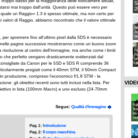
, è troppo basso per la maggioranza delle fotocamere attuali,
S
tarsi mai troppo dall'unità. Questo può essere vero per
20
a quale un Raggio= 1.3 è spesso ottimale, ma non certo per
i valori di Raggio, abbiamo riscontrato che il valore ottimale
Ni
Aw
de
, per spremere fino all'ultimo pixel dalla 5DS è necessario
 test nelle pagine successive mostreranno come un buono zoom
ta risoluzione al centro dell'immagine, ma anche come i limiti
Fu
Fu
eno che perfetto vengano drasticamente evidenziati dal
un
e consigliate da Canon per le 5SD e 5DS R comprende 36
ot
 particolarmente pregiati come il 40mm STM, il 50mm Compact
 in produzione, compreso l'economico f/1.8 STM - la
VIDE
ione: gli obiettivi recenti sono tutti inclusi nella lista. Per
biettivo in lista (100mm Macro) e uno escluso (24-70mm
Fuj
Segue:
Qualità d'immagine
'ric
più 
mo
Introduzione
Pag. 1:
Il corpo macchina
Pag. 2: