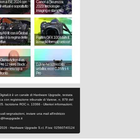
on a ISE 2024 con
Canon a Sicurezza
i virtuali e soprattutto
2023: tecnologie
imaging e stampa
 A9 III: con il Global
ter è la regina delle
Fujifilm GFX 100 Mark II:
rtive
la medio formato veloce!
 Osmo Action 4 vs.
ro 12 Hero Black:
DJI ne ha azzeccata
ion camera top a
un'altra: ecco DJI Mini 4
fronto
Pro
Digitali.it è un canale di Hardware Upgrade, testata
tica con registrazione tribunale di Varese, n. 879 del
05. Iscrizione ROC n. 13366 -
Ulteriori informazioni
.
ali segnalazioni, inviare una mail all'indirizzo
e@hwupgrade.it
2026 - Hardware Upgrade S.r.l. P.iva: 02560740124