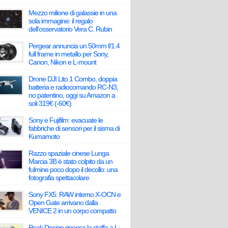
Mezzo milione di galassie in una
sola immagine: il regalo
dell'osservatorio Vera C. Rubin
Pergear annuncia un 50mm f/1.4
full frame in metallo per Sony,
Canon, Nikon e L-mount
Drone DJI Lito 1 Combo, doppia
batteria e radiocomando RC-N3,
no patentino, oggi su Amazon a
soli 319€ (-60€)
Sony e Fujifilm: evacuate le
fabbriche di sensori per il sisma di
Kumamoto
Razzo spaziale cinese Lunga
Marcia 3B è stato colpito da un
fulmine poco dopo il decollo: una
fotografia spettacolare
Sony FX5: RAW interno X-OCN e
Open Gate arrivano dalla
VENICE 2 in un corpo compatto
Peak Design ripensa la staffa a L: