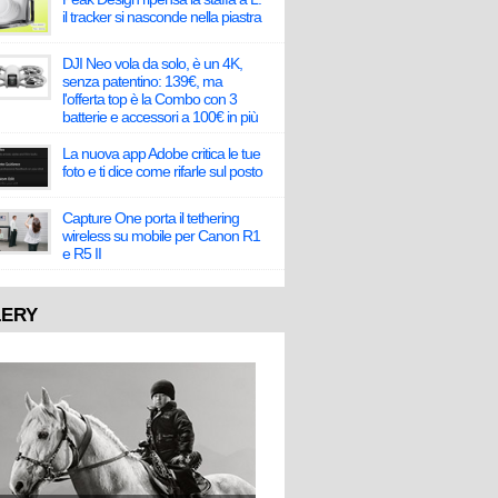
il tracker si nasconde nella piastra
DJI Neo vola da solo, è un 4K,
senza patentino: 139€, ma
l'offerta top è la Combo con 3
batterie e accessori a 100€ in più
La nuova app Adobe critica le tue
foto e ti dice come rifarle sul posto
Capture One porta il tethering
wireless su mobile per Canon R1
e R5 II
LERY