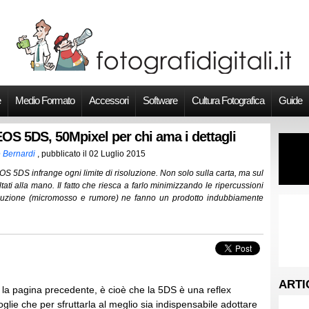
e
Medio Formato
Accessori
Software
Cultura Fotografica
Guide
OS 5DS, 50Mpixel per chi ama i dettagli
 Bernardi
, pubblicato il
02 Luglio 2015
S 5DS infrange ogni limite di risoluzione. Non solo sulla carta, ma sul
tati alla mano. Il fatto che riesca a farlo minimizzando le ripercussioni
soluzione (micromosso e rumore) ne fanno un prodotto indubbiamente
ARTI
la pagina precedente, è cioè che la 5DS è una reflex
oglie che per sfruttarla al meglio sia indispensabile adottare