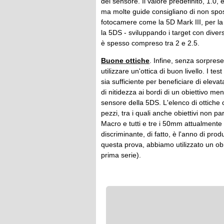
del sensore. Il valore predefinito, 1.0
ma molte guide consigliano di non spos
fotocamere come la 5D Mark III, per l
la 5DS - sviluppando i target con divers
è spesso compreso tra 2 e 2.5.
Buone ottiche
. Infine, senza sorprese
utilizzare un'ottica di buon livello. I
sia sufficiente per beneficiare di eleva
di nitidezza ai bordi di un obiettivo m
sensore della 5DS. L'elenco di ottich
pezzi, tra i quali anche obiettivi non
Macro e tutti e tre i 50mm attualmente
discriminante, di fatto, è l'anno di produz
questa prova, abbiamo utilizzato un o
prima serie).