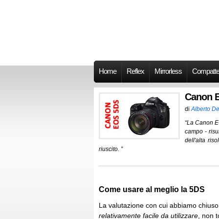
Home
Reflex
Mirrorless
Compatt
Canon E
di
Alberto De
“La Canon EO
campo - risul
dell'alta ri
riuscito. ”
Come usare al meglio la 5DS
La valutazione con cui abbiamo chiuso 
relativamente facile da utilizzare
, non t