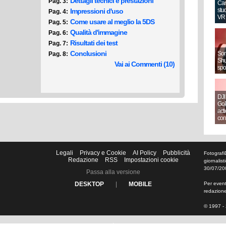
Dettagli tecnici e prestazioni
Pag. 3:
Can
stud
Impressioni d'uso
Pag. 4:
VR
Come usare al meglio la 5DS
Pag. 5:
Qualità d'immagine
Pag. 6:
Risultati dei test
Pag. 7:
Conclusioni
Sony
Pag. 8:
Shut
Vai ai Commenti (10)
spo
DJI
GoP
act
con
Legali
Privacy e Cookie
AI Policy
Pubblicità
Fotografi
Redazione
RSS
Impostazioni cookie
giornalis
30/07/20
Passa alla versione
DESKTOP
|
MOBILE
Per eventu
redazion
© 1997 - 