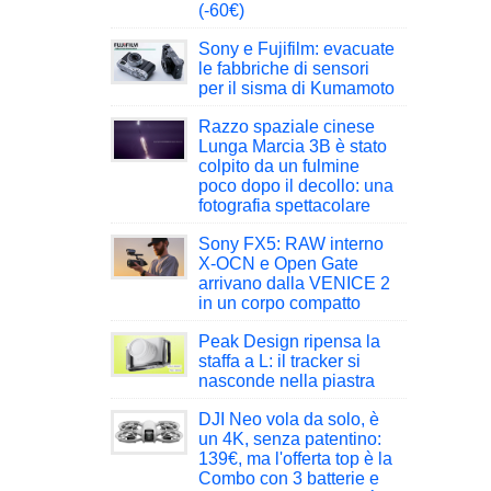
(-60€)
Sony e Fujifilm: evacuate
le fabbriche di sensori
per il sisma di Kumamoto
Razzo spaziale cinese
Lunga Marcia 3B è stato
colpito da un fulmine
poco dopo il decollo: una
fotografia spettacolare
Sony FX5: RAW interno
X-OCN e Open Gate
arrivano dalla VENICE 2
in un corpo compatto
Peak Design ripensa la
staffa a L: il tracker si
nasconde nella piastra
DJI Neo vola da solo, è
un 4K, senza patentino:
139€, ma l'offerta top è la
Combo con 3 batterie e