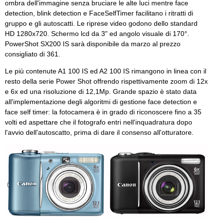
ombra dell'immagine senza bruciare le alte luci mentre face
detection, blink detection e FaceSelfTimer facilitano i ritratti di
gruppo e gli autoscatti. Le riprese video godono dello standard
HD 1280x720. Schermo lcd da 3" ed angolo visuale di 170°.
PowerShot SX200 IS sarà disponibile da marzo al prezzo
consigliato di 361.
Le più contenute A1 100 IS ed A2 100 IS rimangono in linea con il
resto della serie Power Shot offrendo rispettivamente zoom di 12x
e 6x ed una risoluzione di 12,1Mp. Grande spazio è stato data
all'implementazione degli algoritmi di gestione face detection e
face self timer: la fotocamera è in grado di riconoscere fino a 35
volti ed aspettare che il fotografo entri nell'inquadratura dopo
l'avvio dell'autoscatto, prima di dare il consenso all'otturatore.