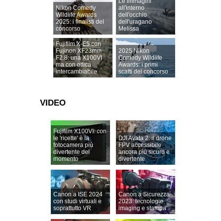
Le immagini
Nikon Comedy
all'interno
Wildlife Awards
dell'occhio
2025: i finalisti del
dell'uragano
concorso
Melissa
Fujifilm X-E5 con
Fujinon XF23mm
2025 Nikon
F2.8: una X100VI
Comedy Wildlife
ma con ottica
Awards: i primi
intercambiabile
scatti del concorso
VIDEO
Fujifilm X100VI: con
le 'ricette' è la
DJI Avata 2: il drone
fotocamera più
FPV accessibile
divertente del
ancora più sicuro e
momento
divertente
Canon a ISE 2024
Canon a Sicurezza
con studi virtuali e
2023: tecnologie
soprattutto VR
imaging e stampa