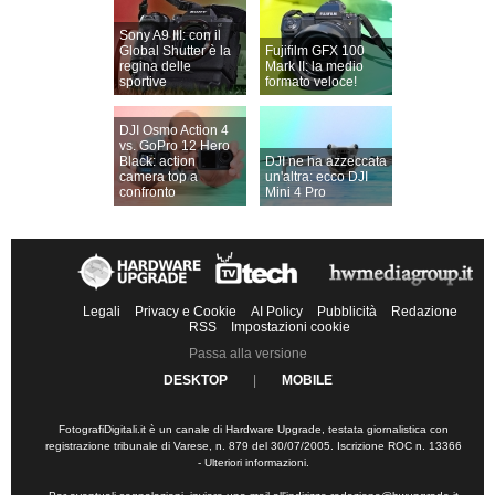
Sony A9 III: con il
Global Shutter è la
Fujifilm GFX 100
regina delle
Mark II: la medio
sportive
formato veloce!
DJI Osmo Action 4
vs. GoPro 12 Hero
Black: action
DJI ne ha azzeccata
camera top a
un'altra: ecco DJI
confronto
Mini 4 Pro
Legali
Privacy e Cookie
AI Policy
Pubblicità
Redazione
RSS
Impostazioni cookie
Passa alla versione
DESKTOP
|
MOBILE
FotografiDigitali.it è un canale di Hardware Upgrade, testata giornalistica con
registrazione tribunale di Varese, n. 879 del 30/07/2005. Iscrizione ROC n. 13366
-
Ulteriori informazioni
.