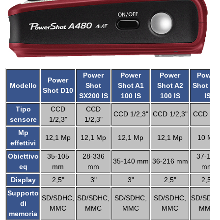
Power
Power
Power
Power
Power
Modello
Shot
Shot A1
Shot A2
Shot 48
Shot D10
SX200 IS
100 IS
100 IS
IS
Tipo
CCD
CCD
CCD 1/2,3"
CCD 1/2,3"
CCD 2/3
sensore
1/2,3"
1/2,3"
Mp
12,1 Mp
12,1 Mp
12,1 Mp
12,1 Mp
10 Mp
effettivi
Obiettivo
35-105
28-336
37-112
35-140 mm
36-216 mm
eq
mm
mm
mm
Display
2,5"
3"
3"
2,5"
2,5"
Supporto
SD/SDHC,
SD/SDHC,
SD/SDHC,
SD/SDHC,
SD/SDHC
di
MMC
MMC
MMC
MMC
MMC
memoria