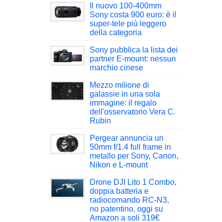
Il nuovo 100-400mm
Sony costa 900 euro: è il
super-tele più leggero
della categoria
Sony pubblica la lista dei
partner E-mount: nessun
marchio cinese
Mezzo milione di
galassie in una sola
immagine: il regalo
dell'osservatorio Vera C.
Rubin
Pergear annuncia un
50mm f/1.4 full frame in
metallo per Sony, Canon,
Nikon e L-mount
Drone DJI Lito 1 Combo,
doppia batteria e
radiocomando RC-N3,
no patentino, oggi su
Amazon a soli 319€