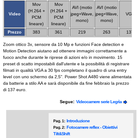
Mov
Mov
AVI (motio
AVI (motio
(H.264 +
(H.264 +
Video
jpeg+Wave,
jpeg+Wave,
VGA
PCM
PCM
mono)
mono)
lineare)
lineare)
Prezzo
383
361
219
263
137
Zoom ottico 3x, sensore da 10 Mp e funzioni Face detection e
Motion Detection aiutano ad ottenere immagini correttamente a
fuoco anche durante le riprese di azioni e/o in movimento. 15
preset di scatto impostabili dall'utente e la possibilità di registrare
filmati in qualità VGA a 30 fps completano il quadro di una entry
level con uno schermo da 2,5". Power Shot A480 viene alimentata
da batterie a stilo AA e sarà disponibile da fine febbraio la prezzo
di 137 euro.
Segue:
Videocamere serie Legrìa
Introduzione
Pag. 1:
Fotocamere reflex - Obiettivi
Pag. 2:
Tilt&Shift