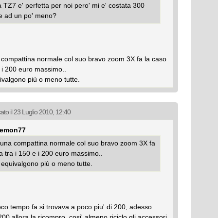
a TZ7 e' perfetta per noi pero' mi e' costata 300
ile ad un po' meno?
ompattina normale col suo bravo zoom 3X fa la caso
e i 200 euro massimo..
ivalgono più o meno tutte.
ato il 23 Luglio 2010, 12:40
 demon77
una compattina normale col suo bravo zoom 3X fa
a tra i 150 e i 200 euro massimo..
 equivalgono più o meno tutte.
poco tempo fa si trovava a poco piu' di 200, adesso
 200 allora la ricompro, cosi' almeno riciclo gli accessori