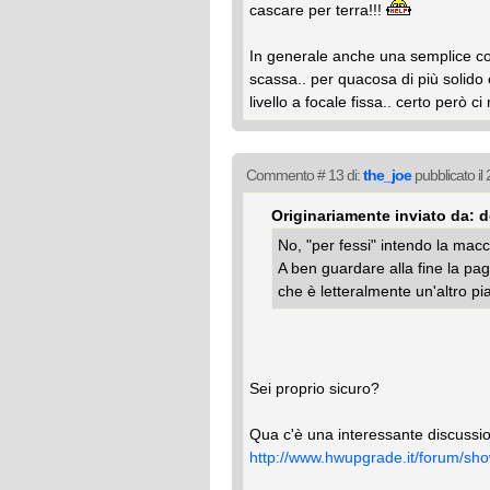
cascare per terra!!!
In generale anche una semplice c
scassa.. per quacosa di più solid
livello a focale fissa.. certo però ci 
Commento # 13 di:
the_joe
pubblicato il
Originariamente inviato da:
No, "per fessi" intendo la macc
A ben guardare alla fine la pagh
che è letteralmente un'altro p
Sei proprio sicuro?
Qua c'è una interessante discussion
http://www.hwupgrade.it/forum/s