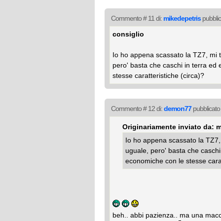
Commento # 11 di:
mikedepetris
pubblic
consiglio
Io ho appena scassato la TZ7, mi 
pero' basta che caschi in terra ed e
stesse caratteristiche (circa)?
Commento # 12 di:
demon77
pubblicato 
Originariamente inviato da: 
Io ho appena scassato la TZ7,
uguale, pero' basta che caschi i
economiche con le stesse carat
beh.. abbi pazienza.. ma una macc