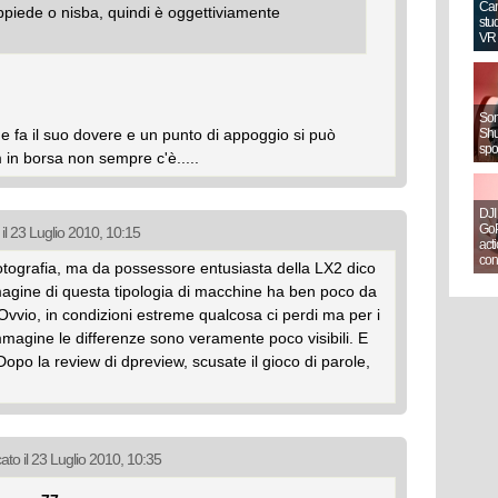
Can
erppiede o nisba, quindi è oggettiviamente
stud
VR
Sony
ne fa il suo dovere e un punto di appoggio si può
Shut
spo
n borsa non sempre c'è.....
DJI
GoP
il 23 Luglio 2010, 10:15
act
con
otografia, ma da possessore entusiasta della LX2 dico
magine di questa tipologia di macchine ha ben poco da
 Ovvio, in condizioni estreme qualcosa ci perdi ma per i
'immagine le differenze sono veramente poco visibili. E
Dopo la review di dpreview, scusate il gioco di parole,
.
ato il 23 Luglio 2010, 10:35