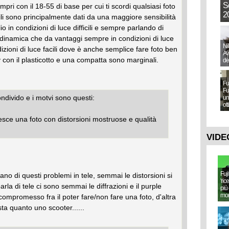
S
mpri con il 18-55 di base per cui ti scordi qualsiasi foto
20
bili sono principalmente dati da una maggiore sensibilità
 in condizioni di luce difficili e sempre parlando di
namica che da vantaggi sempre in condizioni di luce
Ni
ondizioni di luce facili dove è anche semplice fare foto ben
Aw
y con il plasticotto e una compatta sono marginali.
de
Fu
Fu
ndivido e i motvi sono questi:
un
ot
esce una foto con distorsioni mostruose e qualità
VIDE
Fuj
o di questi problemi in tele, semmai le distorsioni si
'ric
la di tele ci sono semmai le diffrazioni e il purple
più 
mo
 compromesso fra il poter fare/non fare una foto, d'altra
a quanto uno scooter......