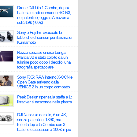
Drone DJI Lito 1 Combo, doppia
batteria e radiocomando RC-N3,
no patentino, oggi su Amazon a
soli 319€ (-60€)
Sony e Fujifilm: evacuate le
fabbriche di sensori per il sisma di
Kumamoto
Razzo spaziale cinese Lunga
Marcia 3B è stato colpito da un
fulmine poco dopo il decollo: una
fotografia spettacolare
Sony FX5: RAW interno X-OCN e
Open Gate arrivano dalla
VENICE 2 in un corpo compatto
Peak Design ripensa la staffa a L:
il tracker si nasconde nella piastra
DJI Neo vola da solo, è un 4K,
senza patentino: 139€, ma
l'offerta top è la Combo con 3
batterie e accessori a 100€ in più