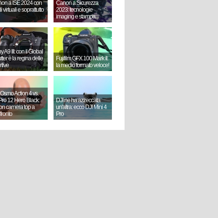
on a ISE 2024 con
Canon a Sicurezza
i virtuali e soprattutto
2023: tecnologie
imaging e stampa
 A9 III: con il Global
ter è la regina delle
Fujifilm GFX 100 Mark II:
rtive
la medio formato veloce!
 Osmo Action 4 vs.
ro 12 Hero Black:
DJI ne ha azzeccata
ion camera top a
un'altra: ecco DJI Mini 4
fronto
Pro