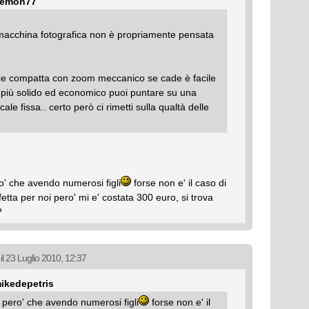
 demon77
macchina fotografica non è propriamente pensata
ce compatta con zoom meccanico se cade è facile
i più solido ed economico puoi puntare su una
ale fissa.. certo però ci rimetti sulla qualtà delle
ro' che avendo numerosi figli
forse non e' il caso di
etta per noi pero' mi e' costata 300 euro, si trova
?
il 23 Luglio 2010, 12:37
mikedepetris
o pero' che avendo numerosi figli
forse non e' il