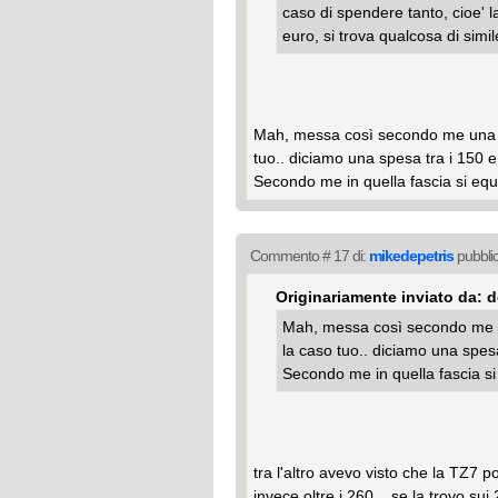
caso di spendere tanto, cioe' l
euro, si trova qualcosa di sim
Mah, messa così secondo me una c
tuo.. diciamo una spesa tra i 150 
Secondo me in quella fascia si equ
Commento # 17 di:
mikedepetris
pubblic
Originariamente inviato da:
Mah, messa così secondo me 
la caso tuo.. diciamo una spes
Secondo me in quella fascia si
tra l'altro avevo visto che la TZ7 
invece oltre i 260... se la trovo sui