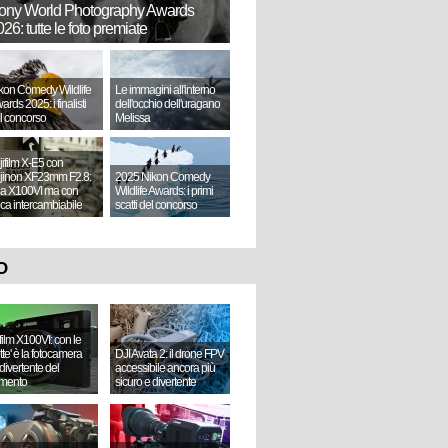
ony World Photography Awards
26: tutte le foto premiate
kon Comedy Wildlife
Le immagini all'interno
ards 2025: i finalisti
dell'occhio dell'uragano
l concorso
Melissa
jifilm X-E5 con
jinon XF23mm F2.8:
2025 Nikon Comedy
a X100VI ma con
Wildlife Awards: i primi
tica intercambiabile
scatti del concorso
O
ifilm X100VI: con le
ette' è la fotocamera
DJI Avata 2: il drone FPV
divertente del
accessibile ancora più
mento
sicuro e divertente