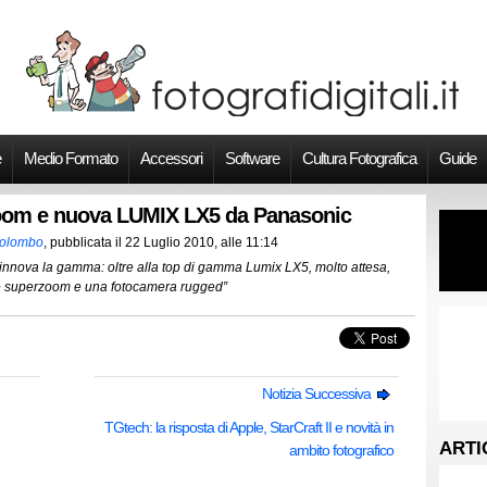
e
Medio Formato
Accessori
Software
Cultura Fotografica
Guide
om e nuova LUMIX LX5 da Panasonic
Colombo
, pubblicata il
22 Luglio 2010, alle 11:14
innova la gamma: oltre alla top di gamma Lumix LX5, molto attesa,
e superzoom e una fotocamera rugged”
Notizia Successiva
TGtech: la risposta di Apple, StarCraft II e novità in
ARTI
ambito fotografico