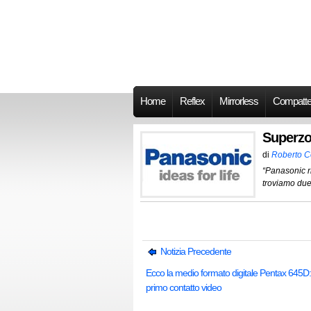
Home
Reflex
Mirrorless
Compatt
Superzo
di
Roberto 
“Panasonic r
troviamo du
Notizia Precedente
Ecco la medio formato digitale Pentax 645D:
primo contatto video