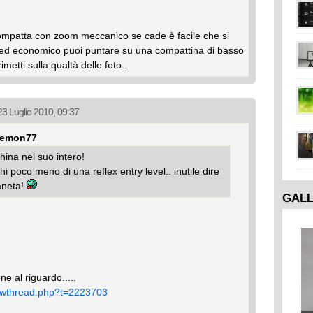
ompatta con zoom meccanico se cade è facile che si
o ed economico puoi puntare su una compattina di basso
rimetti sulla qualtà delle foto..
 23 Luglio 2010, 09:37
 demon77
hina nel suo intero!
i poco meno di una reflex entry level.. inutile dire
ianeta!
GAL
e al riguardo.....
howthread.php?t=2223703