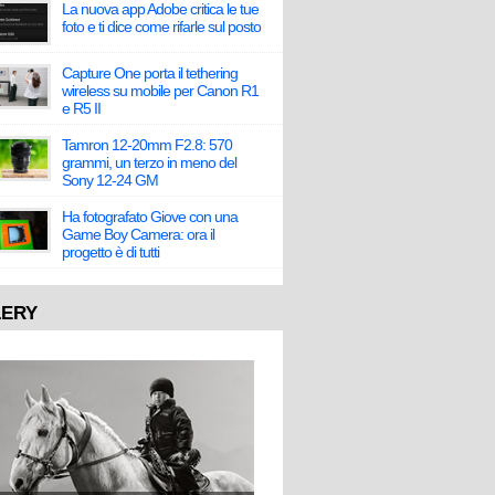
La nuova app Adobe critica le tue
foto e ti dice come rifarle sul posto
Capture One porta il tethering
wireless su mobile per Canon R1
e R5 II
Tamron 12-20mm F2.8: 570
grammi, un terzo in meno del
Sony 12-24 GM
Ha fotografato Giove con una
Game Boy Camera: ora il
progetto è di tutti
LERY