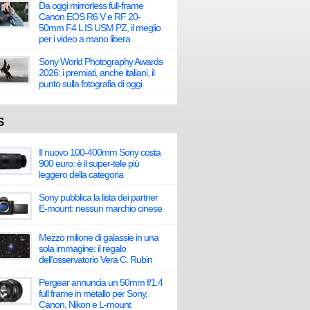
Da oggi mirrorless full-frame
Canon EOS R6 V e RF 20-
50mm F4 L IS USM PZ, il meglio
per i video a mano libera
Sony World Photography Awards
2026: i premiati, anche italiani, il
punto sulla fotografia di oggi
S
Il nuovo 100-400mm Sony costa
900 euro: è il super-tele più
leggero della categoria
Sony pubblica la lista dei partner
E-mount: nessun marchio cinese
Mezzo milione di galassie in una
sola immagine: il regalo
dell'osservatorio Vera C. Rubin
Pergear annuncia un 50mm f/1.4
full frame in metallo per Sony,
Canon, Nikon e L-mount