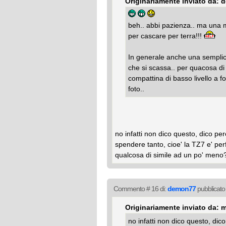
Originariamente inviato da:
beh.. abbi pazienza.. ma una 
per cascare per terra!!!
In generale anche una sempli
che si scassa.. per quacosa d
compattina di basso livello a foc
foto..
no infatti non dico questo, dico pe
spendere tanto, cioe' la TZ7 e' perf
qualcosa di simile ad un po' meno
Commento # 16 di:
demon77
pubblicato 
Originariamente inviato da: 
no infatti non dico questo, dic