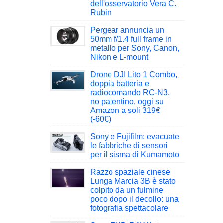
dell'osservatorio Vera C.
Rubin
Pergear annuncia un
50mm f/1.4 full frame in
metallo per Sony, Canon,
Nikon e L-mount
Drone DJI Lito 1 Combo,
doppia batteria e
radiocomando RC-N3,
no patentino, oggi su
Amazon a soli 319€
(-60€)
Sony e Fujifilm: evacuate
le fabbriche di sensori
per il sisma di Kumamoto
Razzo spaziale cinese
Lunga Marcia 3B è stato
colpito da un fulmine
poco dopo il decollo: una
fotografia spettacolare