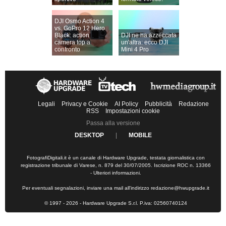
DJI Osmo Action 4
vs. GoPro 12 Hero
Black: action
DJI ne ha azzeccata
camera top a
un'altra: ecco DJI
confronto
Mini 4 Pro
Legali
Privacy e Cookie
AI Policy
Pubblicità
Redazione
RSS
Impostazioni cookie
Passa alla versione
DESKTOP
|
MOBILE
FotografiDigitali.it è un canale di Hardware Upgrade, testata giornalistica con
registrazione tribunale di Varese, n. 879 del 30/07/2005. Iscrizione ROC n. 13366
-
Ulteriori informazioni
.
Per eventuali segnalazioni, inviare una mail all'indirizzo
redazione@hwupgrade.it
© 1997 - 2026 - Hardware Upgrade S.r.l. P.iva: 02560740124