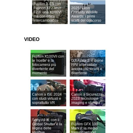
Fujifilm X-E5 con
Fujinon XF23mm
2025 Nikon
F2.8: una X100VI
Comedy Wildlife
ma con ottica
Awards: i primi
intercambiabile
scatti del concorso
VIDEO
Fujifilm X100VI: con
le 'ricette' è la
DJI Avata 2: il drone
fotocamera più
FPV accessibile
divertente del
ancora più sicuro e
momento
divertente
Canon a ISE 2024
Canon a Sicurezza
con studi virtuali e
2023: tecnologie
soprattutto VR
imaging e stampa
Sony A9 III: con il
Global Shutter è la
Fujifilm GFX 100
regina delle
Mark II: la medio
sportive
formato veloce!