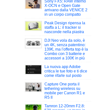
Sony FX5: RAW interno
X-OCN e Open Gate
arrivano dalla VENICE 2
in un corpo compatto
Peak Design ripensa la
staffa a L: il tracker si
nasconde nella piastra
DJI Neo vola da solo, è
un 4K, senza patentino:
139€, ma l'offerta top è la
Combo con 3 batterie e
accessori a 100€ in più
La nuova app Adobe
critica le tue foto e ti dice
come rifarle sul posto
Capture One porta il
tethering wireless su
mobile per Canon R1 e
R5 II
Tamron 12-20mm F2.8: