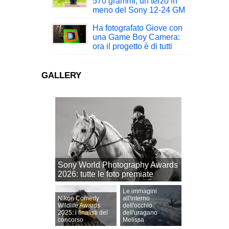
570 grammi, un terzo in
meno del Sony 12-24 GM
Ha fotografato Giove con
una Game Boy Camera:
ora il progetto è di tutti
GALLERY
Sony World Photography Awards
2026: tutte le foto premiate
Le immagini
Nikon Comedy
all'interno
Wildlife Awards
dell'occhio
2025: i finalisti del
dell'uragano
concorso
Melissa