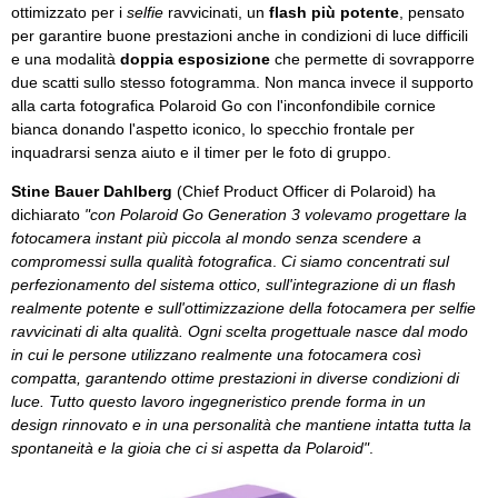
ottimizzato per i
selfie
ravvicinati, un
flash più potente
, pensato
per garantire buone prestazioni anche in condizioni di luce difficili
e una modalità
doppia esposizione
che permette di sovrapporre
due scatti sullo stesso fotogramma. Non manca invece il supporto
alla carta fotografica Polaroid Go con l'inconfondibile cornice
bianca donando l'aspetto iconico, lo specchio frontale per
inquadrarsi senza aiuto e il timer per le foto di gruppo.
Stine Bauer Dahlberg
(Chief Product Officer di Polaroid) ha
dichiarato
"con Polaroid Go Generation 3 volevamo progettare la
fotocamera instant più piccola al mondo senza scendere a
compromessi sulla qualità fotografica
.
Ci siamo concentrati sul
perfezionamento del sistema ottico, sull'integrazione di un flash
realmente potente e sull'ottimizzazione della fotocamera per selfie
ravvicinati di alta qualità. Ogni scelta progettuale nasce dal modo
in cui le persone utilizzano realmente una fotocamera così
compatta, garantendo ottime prestazioni in diverse condizioni di
luce. Tutto questo lavoro ingegneristico prende forma in un
design rinnovato e in una personalità che mantiene intatta tutta la
spontaneità e la gioia che ci si aspetta da Polaroid"
.