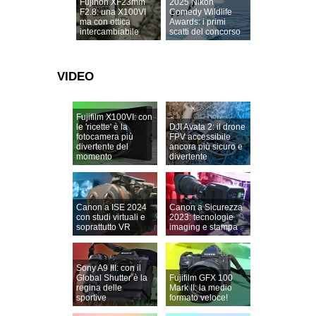
Fujinon XF23mm
2025 Nikon
F2.8: una X100VI
Comedy Wildlife
ma con ottica
Awards: i primi
intercambiabile
scatti del concorso
VIDEO
Fujifilm X100VI: con
le 'ricette' è la
DJI Avata 2: il drone
fotocamera più
FPV accessibile
divertente del
ancora più sicuro e
momento
divertente
Canon a ISE 2024
Canon a Sicurezza
con studi virtuali e
2023: tecnologie
soprattutto VR
imaging e stampa
Sony A9 III: con il
Global Shutter è la
Fujifilm GFX 100
regina delle
Mark II: la medio
sportive
formato veloce!