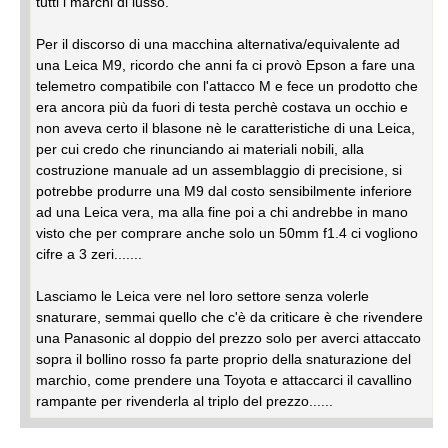
tutti i marchi di lusso.
Per il discorso di una macchina alternativa/equivalente ad
una Leica M9, ricordo che anni fa ci provò Epson a fare una
telemetro compatibile con l'attacco M e fece un prodotto che
era ancora più da fuori di testa perchè costava un occhio e
non aveva certo il blasone nè le caratteristiche di una Leica,
per cui credo che rinunciando ai materiali nobili, alla
costruzione manuale ad un assemblaggio di precisione, si
potrebbe produrre una M9 dal costo sensibilmente inferiore
ad una Leica vera, ma alla fine poi a chi andrebbe in mano
visto che per comprare anche solo un 50mm f1.4 ci vogliono
cifre a 3 zeri.......
Lasciamo le Leica vere nel loro settore senza volerle
snaturare, semmai quello che c'è da criticare è che rivendere
una Panasonic al doppio del prezzo solo per averci attaccato
sopra il bollino rosso fa parte proprio della snaturazione del
marchio, come prendere una Toyota e attaccarci il cavallino
rampante per rivenderla al triplo del prezzo......