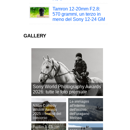
Tamron 12-20mm F2.8:
570 grammi, un terzo in
meno del Sony 12-24 GM
GALLERY
Sony World Photography Awards
2026: tutte le foto premiate
Le immagini
Nikon Comedy
all'interno
Wildlife Awards
dell'occhio
2025: i finalisti del
dell'uragano
concorso
Melissa
Fujifilm X-E5 con