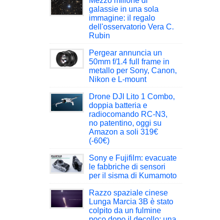
Mezzo milione di
galassie in una sola
immagine: il regalo
dell'osservatorio Vera C.
Rubin
Pergear annuncia un
50mm f/1.4 full frame in
metallo per Sony, Canon,
Nikon e L-mount
Drone DJI Lito 1 Combo,
doppia batteria e
radiocomando RC-N3,
no patentino, oggi su
Amazon a soli 319€
(-60€)
Sony e Fujifilm: evacuate
le fabbriche di sensori
per il sisma di Kumamoto
Razzo spaziale cinese
Lunga Marcia 3B è stato
colpito da un fulmine
poco dopo il decollo: una