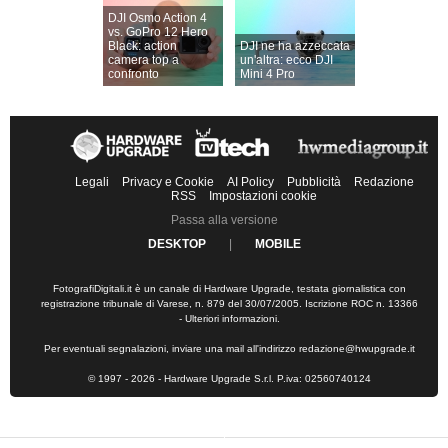
DJI Osmo Action 4
vs. GoPro 12 Hero
Black: action
DJI ne ha azzeccata
camera top a
un'altra: ecco DJI
confronto
Mini 4 Pro
Legali
Privacy e Cookie
AI Policy
Pubblicità
Redazione
RSS
Impostazioni cookie
Passa alla versione
DESKTOP
|
MOBILE
FotografiDigitali.it è un canale di Hardware Upgrade, testata giornalistica con
registrazione tribunale di Varese, n. 879 del 30/07/2005. Iscrizione ROC n. 13366
-
Ulteriori informazioni
.
Per eventuali segnalazioni, inviare una mail all'indirizzo
redazione@hwupgrade.it
© 1997 - 2026 - Hardware Upgrade S.r.l. P.iva: 02560740124