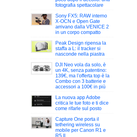
fotografia spettacolare
Sony FX5: RAW interno
X-OCN e Open Gate
arrivano dalla VENICE 2
in un corpo compatto
Peak Design ripensa la
staffa a L: il tracker si
nasconde nella piastra
DJI Neo vola da solo, è
un 4K, senza patentino:
139€, ma l'offerta top è la
Combo con 3 batterie e
accessori a 100€ in più
La nuova app Adobe
critica le tue foto e ti dice
come rifarle sul posto
Capture One porta il
tethering wireless su
mobile per Canon R1 e
R5 II