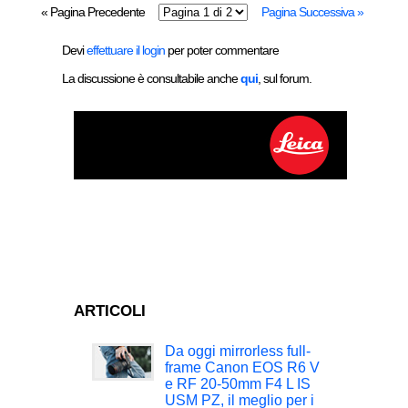
« Pagina Precedente
Pagina Successiva »
Devi
effettuare il login
per poter commentare
La discussione è consultabile anche
qui
, sul forum.
ARTICOLI
Da oggi mirrorless full-
frame Canon EOS R6 V
e RF 20-50mm F4 L IS
USM PZ, il meglio per i