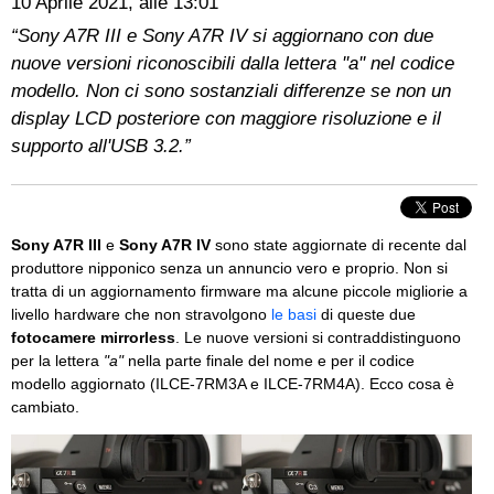
10 Aprile 2021, alle 13:01
“Sony A7R III e Sony A7R IV si aggiornano con due
nuove versioni riconoscibili dalla lettera ''a'' nel codice
modello. Non ci sono sostanziali differenze se non un
display LCD posteriore con maggiore risoluzione e il
supporto all'USB 3.2.”
Sony A7R III
e
Sony A7R IV
sono state aggiornate di recente dal
produttore nipponico senza un annuncio vero e proprio. Non si
tratta di un aggiornamento firmware ma alcune piccole migliorie a
livello hardware che non stravolgono
le basi
di queste due
fotocamere mirrorless
. Le nuove versioni si contraddistinguono
per la lettera
"a"
nella parte finale del nome e per il codice
modello aggiornato (ILCE-7RM3A e ILCE-7RM4A). Ecco cosa è
cambiato.