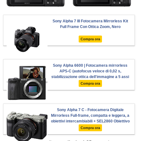
Sony Alpha 7 III Fotocamera Mirrorless Kit
Full Frame Con Ottica Zoom, Nero
Compra ora
Sony Alpha 6600 | Fotocamera mirrorless
APS-C (autofocus veloce di 0,02 s,
stabilizzazione ottica dell'immagine a 5 assi
nella custodia)
Compra ora
Sony Alpha 7 C - Fotocamera Digitale
Mirrorless Full-frame, compatta e leggera, a
obiettivi intercambiabili + SEL2860 Obiettivo
con Zoom 28-60mm F4-5.6 (Argento)
Compra ora