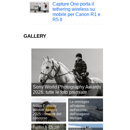
Capture One porta il
tethering wireless su
mobile per Canon R1 e
R5 II
GALLERY
Sony World Photography Awards
2026: tutte le foto premiate
Le immagini
Nikon Comedy
all'interno
Wildlife Awards
dell'occhio
2025: i finalisti del
dell'uragano
concorso
Melissa
Fujifilm X-E5 con