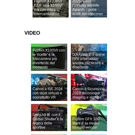
Fujinon XF23mm
2025 Nikon
F2.8: una X100VI
Comedy Wildlife
ma con ottica
Awards: i primi
intercambiabile
scatti del concorso
VIDEO
Fujifilm X100VI: con
le 'ricette' è la
DJI Avata 2: il drone
fotocamera più
FPV accessibile
divertente del
ancora più sicuro e
momento
divertente
Canon a ISE 2024
Canon a Sicurezza
con studi virtuali e
2023: tecnologie
soprattutto VR
imaging e stampa
Sony A9 III: con il
Global Shutter è la
Fujifilm GFX 100
regina delle
Mark II: la medio
sportive
formato veloce!