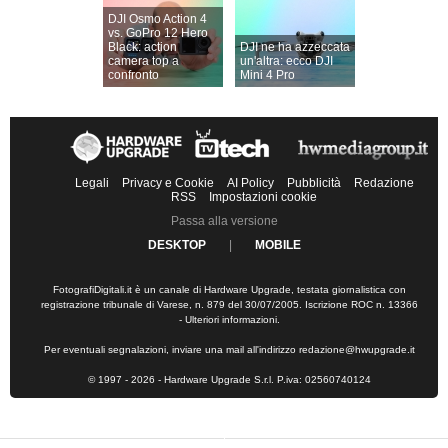
DJI Osmo Action 4
vs. GoPro 12 Hero
Black: action
DJI ne ha azzeccata
camera top a
un'altra: ecco DJI
confronto
Mini 4 Pro
Legali
Privacy e Cookie
AI Policy
Pubblicità
Redazione
RSS
Impostazioni cookie
Passa alla versione
DESKTOP
|
MOBILE
FotografiDigitali.it è un canale di Hardware Upgrade, testata giornalistica con
registrazione tribunale di Varese, n. 879 del 30/07/2005. Iscrizione ROC n. 13366
-
Ulteriori informazioni
.
Per eventuali segnalazioni, inviare una mail all'indirizzo
redazione@hwupgrade.it
© 1997 - 2026 - Hardware Upgrade S.r.l. P.iva: 02560740124