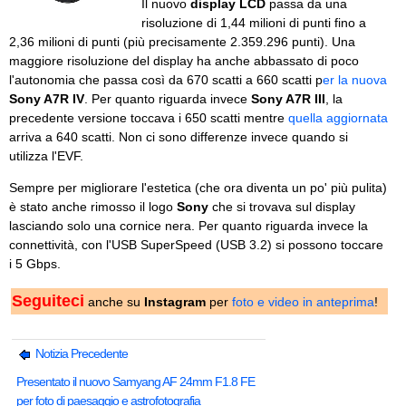
Il nuovo
display LCD
passa da una
risoluzione di 1,44 milioni di punti fino a
2,36 milioni di punti (più precisamente 2.359.296 punti). Una
maggiore risoluzione del display ha anche abbassato di poco
l'autonomia che passa così da 670 scatti a 660 scatti p
er la nuova
Sony A7R IV
. Per quanto riguarda invece
Sony A7R III
, la
precedente versione toccava i 650 scatti mentre
quella aggiornata
arriva a 640 scatti. Non ci sono differenze invece quando si
utilizza l'EVF.
Sempre per migliorare l'estetica (che ora diventa un po' più pulita)
è stato anche rimosso il logo
Sony
che si trovava sul display
lasciando solo una cornice nera. Per quanto riguarda invece la
connettività, con l'USB SuperSpeed (USB 3.2) si possono toccare
i 5 Gbps.
Seguiteci
anche su
Instagram
per
foto e video in anteprima
!
Notizia Precedente
Presentato il nuovo Samyang AF 24mm F1.8 FE
per foto di paesaggio e astrofotografia