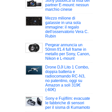
Sony pubblica la lista dei
partner E-mount: nessun
marchio cinese
Mezzo milione di
galassie in una sola
immagine: il regalo
dell'osservatorio Vera C.
Rubin
Pergear annuncia un
50mm f/1.4 full frame in
metallo per Sony, Canon,
Nikon e L-mount
Drone DJI Lito 1 Combo,
doppia batteria e
radiocomando RC-N3,
no patentino, oggi su
Amazon a soli 319€
(-60€)
Sony e Fujifilm: evacuate
le fabbriche di sensori
per il sisma di Kumamoto