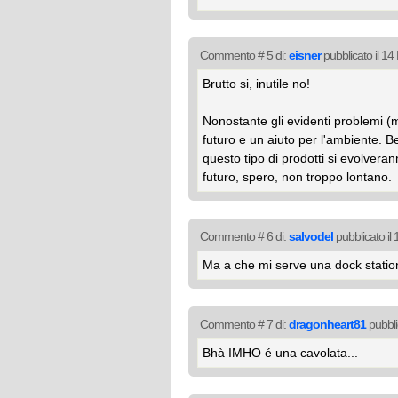
Commento # 5 di:
eisner
pubblicato il 1
Brutto si, inutile no!
Nonostante gli evidenti problemi (
futuro e un aiuto per l'ambiente. Be
questo tipo di prodotti si evolveran
futuro, spero, non troppo lontano.
Commento # 6 di:
salvodel
pubblicato il
Ma a che mi serve una dock statio
Commento # 7 di:
dragonheart81
pubbli
Bhà IMHO é una cavolata...