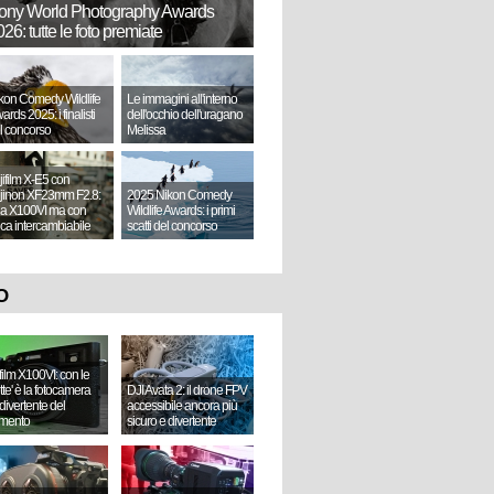
ony World Photography Awards
26: tutte le foto premiate
kon Comedy Wildlife
Le immagini all'interno
ards 2025: i finalisti
dell'occhio dell'uragano
l concorso
Melissa
jifilm X-E5 con
jinon XF23mm F2.8:
2025 Nikon Comedy
a X100VI ma con
Wildlife Awards: i primi
tica intercambiabile
scatti del concorso
O
ifilm X100VI: con le
ette' è la fotocamera
DJI Avata 2: il drone FPV
divertente del
accessibile ancora più
mento
sicuro e divertente