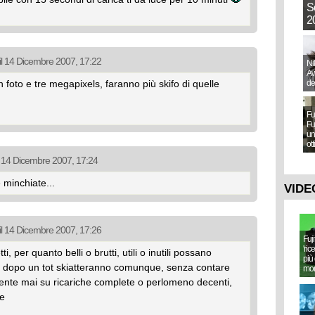
S
20
il 14 Dicembre 2007, 17:22
Ni
Aw
foto e tre megapixels, faranno più skifo di quelle
de
Fu
Fu
un
ot
l 14 Dicembre 2007, 17:24
 minchiate...
VIDE
il 14 Dicembre 2007, 17:26
Fuj
'ric
ti, per quanto belli o brutti, utili o inutili possano
più 
bili dopo un tot skiatteranno comunque, senza contare
mo
nte mai su ricariche complete o perlomeno decenti,
ne