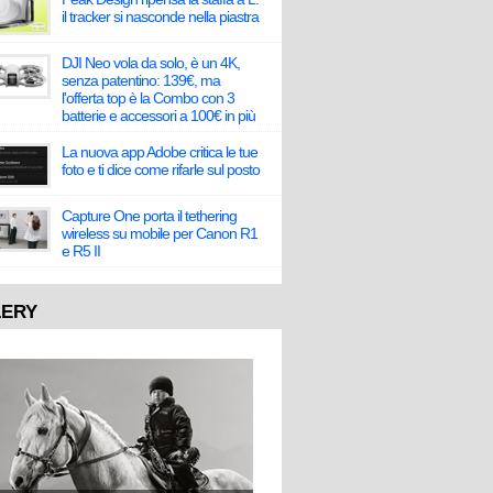
il tracker si nasconde nella piastra
DJI Neo vola da solo, è un 4K,
senza patentino: 139€, ma
l'offerta top è la Combo con 3
batterie e accessori a 100€ in più
La nuova app Adobe critica le tue
foto e ti dice come rifarle sul posto
Capture One porta il tethering
wireless su mobile per Canon R1
e R5 II
LERY