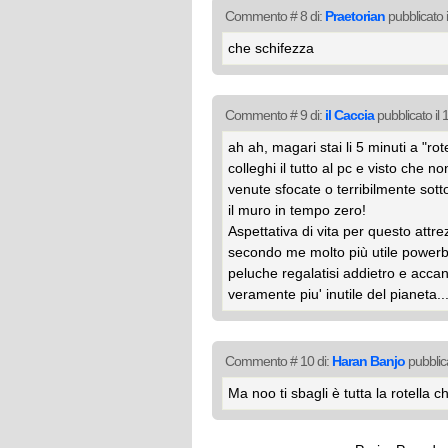
Commento # 8 di:
Praetorian
pubblicato 
che schifezza
Commento # 9 di:
il Caccia
pubblicato il
ah ah, magari stai li 5 minuti a "rot
colleghi il tutto al pc e visto che n
venute sfocate o terribilmente sott
il muro in tempo zero!
Aspettativa di vita per questo attrez
secondo me molto più utile powerba
peluche regalatisi addietro e accan
veramente piu' inutile del pianeta..
Commento # 10 di:
Haran Banjo
pubblic
Ma noo ti sbagli è tutta la rotella ch