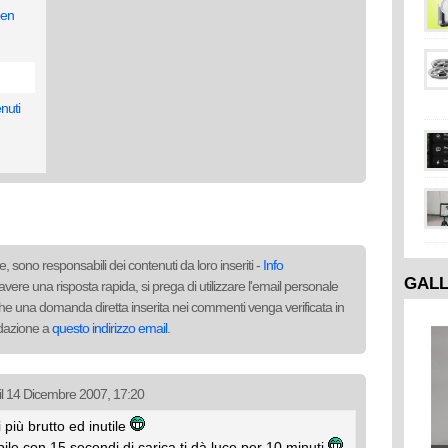
pen
nuti
, sono responsabili dei contenuti da loro inseriti -
Info
GAL
avere una risposta rapida, si prega di utilizzare l'email personale
to che una domanda diretta inserita nei commenti venga verificata in
redazione a
questo indirizzo email
.
il 14 Dicembre 2007, 17:20
 più brutto ed inutile
ile con 15 secondi di carica ti dà luce per 10 minuti