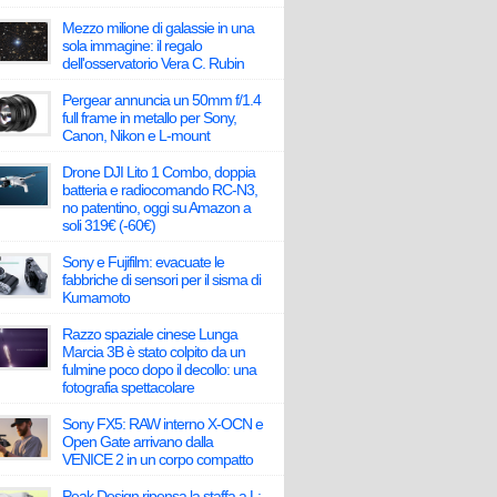
Mezzo milione di galassie in una
sola immagine: il regalo
dell'osservatorio Vera C. Rubin
Pergear annuncia un 50mm f/1.4
full frame in metallo per Sony,
Canon, Nikon e L-mount
Drone DJI Lito 1 Combo, doppia
batteria e radiocomando RC-N3,
no patentino, oggi su Amazon a
soli 319€ (-60€)
Sony e Fujifilm: evacuate le
fabbriche di sensori per il sisma di
Kumamoto
Razzo spaziale cinese Lunga
Marcia 3B è stato colpito da un
fulmine poco dopo il decollo: una
fotografia spettacolare
Sony FX5: RAW interno X-OCN e
Open Gate arrivano dalla
VENICE 2 in un corpo compatto
Peak Design ripensa la staffa a L: