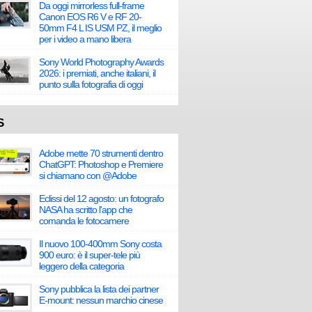
Da oggi mirrorless full-frame
Canon EOS R6 V e RF 20-
50mm F4 L IS USM PZ, il meglio
per i video a mano libera
Sony World Photography Awards
2026: i premiati, anche italiani, il
punto sulla fotografia di oggi
S
Adobe mette 70 strumenti dentro
ChatGPT: Photoshop e Premiere
si chiamano con @Adobe
Eclissi del 12 agosto: un fotografo
NASA ha scritto l'app che
comanda le fotocamere
Il nuovo 100-400mm Sony costa
900 euro: è il super-tele più
leggero della categoria
Sony pubblica la lista dei partner
E-mount: nessun marchio cinese