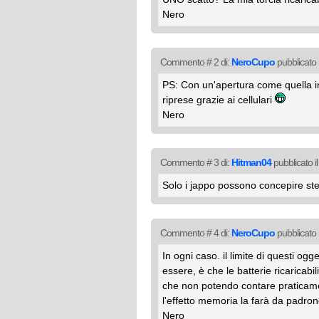
Nero
Commento # 2 di:
NeroCupo
pubblicato 
PS: Con un'apertura come quella in 
riprese grazie ai cellulari
Nero
Commento # 3 di:
Hitman04
pubblicato i
Solo i jappo possono concepire ste
Commento # 4 di:
NeroCupo
pubblicato 
In ogni caso. il limite di questi ogget
essere, è che le batterie ricarica
che non potendo contare praticame
l'effetto memoria la farà da padro
Nero