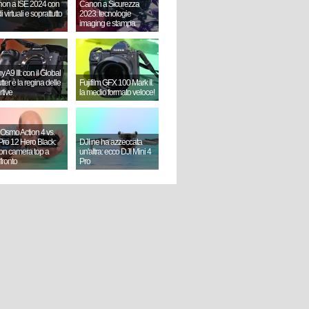
on a ISE 2024 con
Canon a Sicurezza
i virtuali e soprattutto
2023: tecnologie
imaging e stampa
 A9 III: con il Global
ter è la regina delle
Fujifilm GFX 100 Mark II:
rtive
la medio formato veloce!
 Osmo Action 4 vs.
ro 12 Hero Black:
DJI ne ha azzeccata
ion camera top a
un'altra: ecco DJI Mini 4
fronto
Pro