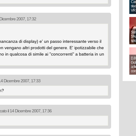
Can
stud
VR
4 Dicembre 2007, 17:32
Sony
Shut
spo
mancanza di display) e' un passo interessante verso il
n vengano altri prodotti del genere. E' ipotizzabile che
no in qualcosa di simile ai "concorrenti" a batteria in un
DJI
GoP
act
con
 14 Dicembre 2007, 17:33
n?
cato il 14 Dicembre 2007, 17:36