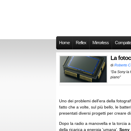
Home
Reflex
Mirrorless
Compatt
La foto
di
Roberto 
“Da Sony la f
piano”
Uno dei problemi dell'era della fotograf
fatto che a volte, sul più bello, le bat
presentati diversi progetti per creare di
Dopo la radio a manovella e la torcia a
della ricarica a energia 'umana'.
Sony