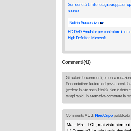
Sun donerà 1 milione agli sviluppatori o
source
Notizia Successiva
HD DVD Emulator per controllare i conte
High Definition Microsoft
Commenti (41)
Gli autori dei commenti, e non la redazione
Per contattare l'autore del pezzo, così da 
(vedere in alto sotto il titolo). Non è det
tempi rapidi. In alternativa contattare la 
Commento # 1 di:
NeroCupo
pubblicato 
Ma... Ma... LOL, mai visto niente di
UNO scatto? La mia torcia ricaricab