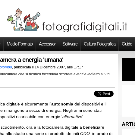
e
Medio Formato
Accessori
Software
Cultura Fotografica
Guide
camera a energia 'umana'
Colombo
, pubblicata il
14 Dicembre 2007, alle 17:17
otocamera che si ricarica facendola scorrere avanti e indietro su un
ica digitale è sicuramente l'
autonomia
dei dispositivi e il
terie rimangono a secco di energia. Negli anni sono stati
spositivi ricaricabile con energie '
alternative
'.
ARTI
 scuotimento, ora è la fotocamera digitale a beneficiare
ha allo studio una serie di prodotti, definiti
ODO
, in grado di