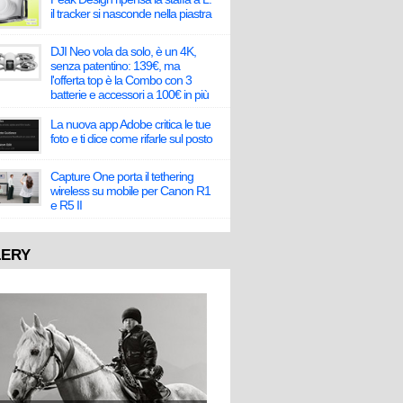
il tracker si nasconde nella piastra
DJI Neo vola da solo, è un 4K,
senza patentino: 139€, ma
l'offerta top è la Combo con 3
batterie e accessori a 100€ in più
La nuova app Adobe critica le tue
foto e ti dice come rifarle sul posto
Capture One porta il tethering
wireless su mobile per Canon R1
e R5 II
LERY