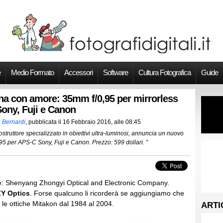
e
Medio Formato
Accessori
Software
Cultura Fotografica
Guide
ina con amore: 35mm f/0,95 per mirrorless
ony, Fuji e Canon
 Bernardi
, pubblicata il
16 Febbraio 2016, alle 08:45
ostruttore specializzato in obiettivi ultra-luminosi, annuncia un nuovo
95 per APS-C Sony, Fuji e Canon. Prezzo: 599 dollari. ”
are: Shenyang Zhongyi Optical and Electronic Company.
ZY Optics
. Forse qualcuno li ricorderà se aggiungiamo che
o le ottiche Mitakon dal 1984 al 2004.
ARTI