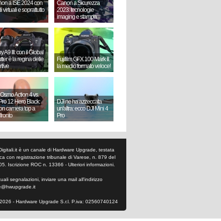
on a ISE 2024 con
Canon a Sicurezza
i virtuali e soprattutto
2023: tecnologie
imaging e stampa
 A9 III: con il Global
ter è la regina delle
Fujifilm GFX 100 Mark II:
rtive
la medio formato veloce!
 Osmo Action 4 vs.
ro 12 Hero Black:
DJI ne ha azzeccata
ion camera top a
un'altra: ecco DJI Mini 4
fronto
Pro
Digitali.it è un canale di Hardware Upgrade, testata
tica con registrazione tribunale di Varese, n. 879 del
05. Iscrizione ROC n. 13366 -
Ulteriori informazioni
.
ali segnalazioni, inviare una mail all'indirizzo
e@hwupgrade.it
2026 - Hardware Upgrade S.r.l. P.iva: 02560740124