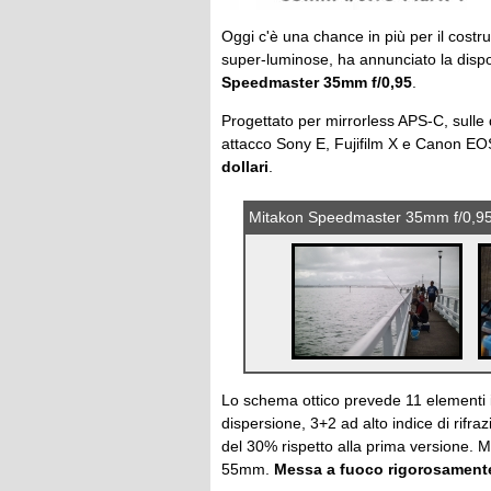
Oggi c'è una chance in più per il costru
super-luminose, ha annunciato la dispo
Speedmaster 35mm f/0,95
.
Progettato per mirrorless APS-C, sulle q
attacco Sony E, Fujifilm X e Canon E
dollari
.
Mitakon Speedmaster 35mm f/0,9
Lo schema ottico prevede 11 elementi in
dispersione, 3+2 ad alto indice di rifra
del 30% rispetto alla prima versione. M
55mm.
Messa a fuoco rigorosament