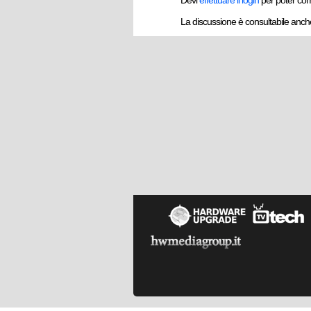
Devi
effettuare il login
per poter co
La discussione è consultabile anc