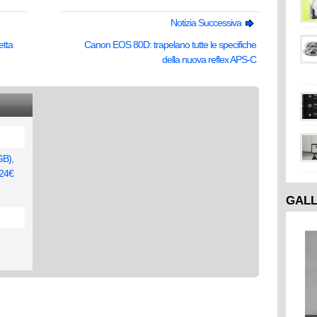
Notizia Successiva
etta
Canon EOS 80D: trapelano tutte le specifiche
della nuova reflex APS-C
GB),
24€
GAL