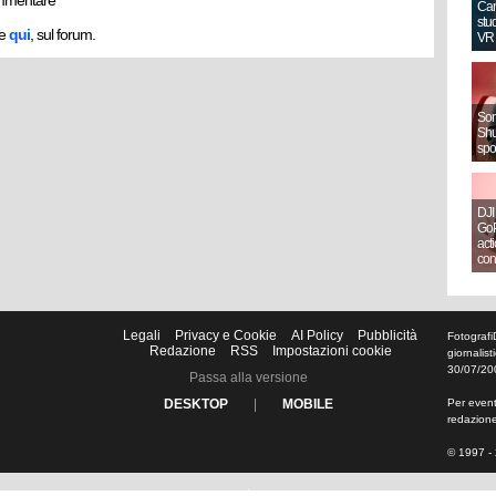
mmentare
Can
stud
he
qui
, sul forum.
VR
Sony
Shut
spo
DJI
GoP
act
con
Legali
Privacy e Cookie
AI Policy
Pubblicità
Fotografi
Redazione
RSS
Impostazioni cookie
giornalis
30/07/20
Passa alla versione
DESKTOP
|
MOBILE
Per eventu
redazion
© 1997 - 