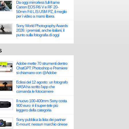
Da oggi mirrorless full-frame
Canon EOS R6 V e RF 20-
50mm F4 L IS USM PZ, il meglio
per i video a mano libera
Sony World Photography Awards
2026: i premiati, anche italiani, il
punto sulla fotografia di oggi
S
Adobe mette 70 strumenti dentro
ChatGPT: Photoshop e Premiere
si chiamano con @Adobe
Eclissi del 12 agosto: un fotografo
NASA ha scritto l'app che
comanda le fotocamere
Il nuovo 100-400mm Sony costa
900 euro: è il super-tele più
leggero della categoria
Sony pubblica la lista dei partner
E-mount: nessun marchio cinese