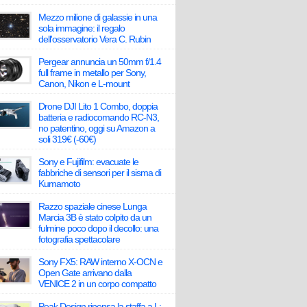
Mezzo milione di galassie in una
sola immagine: il regalo
dell'osservatorio Vera C. Rubin
Pergear annuncia un 50mm f/1.4
full frame in metallo per Sony,
Canon, Nikon e L-mount
Drone DJI Lito 1 Combo, doppia
batteria e radiocomando RC-N3,
no patentino, oggi su Amazon a
soli 319€ (-60€)
Sony e Fujifilm: evacuate le
fabbriche di sensori per il sisma di
Kumamoto
Razzo spaziale cinese Lunga
Marcia 3B è stato colpito da un
fulmine poco dopo il decollo: una
fotografia spettacolare
Sony FX5: RAW interno X-OCN e
Open Gate arrivano dalla
VENICE 2 in un corpo compatto
Peak Design ripensa la staffa a L: