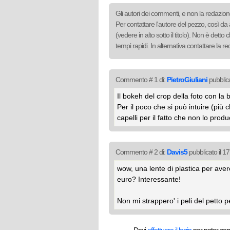
Gli autori dei commenti, e non la redazione
Per contattare l'autore del pezzo, così da 
(vedere in alto sotto il titolo). Non è det
tempi rapidi. In alternativa contattare la 
Commento # 1 di:
PietroGiuliani
pubblica
Il bokeh del crop della foto con la 
Per il poco che si può intuire (più 
capelli per il fatto che non lo prod
Commento # 2 di:
Davis5
pubblicato il 1
wow, una lente di plastica per aver
euro? Interessante!
Non mi strappero' i peli del petto p