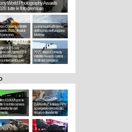
ony World Photography Awards
26: tutte le foto premiate
kon Comedy Wildlife
Le immagini all'interno
ards 2025: i finalisti
dell'occhio dell'uragano
l concorso
Melissa
jifilm X-E5 con
jinon XF23mm F2.8:
2025 Nikon Comedy
a X100VI ma con
Wildlife Awards: i primi
tica intercambiabile
scatti del concorso
O
ifilm X100VI: con le
ette' è la fotocamera
DJI Avata 2: il drone FPV
divertente del
accessibile ancora più
mento
sicuro e divertente