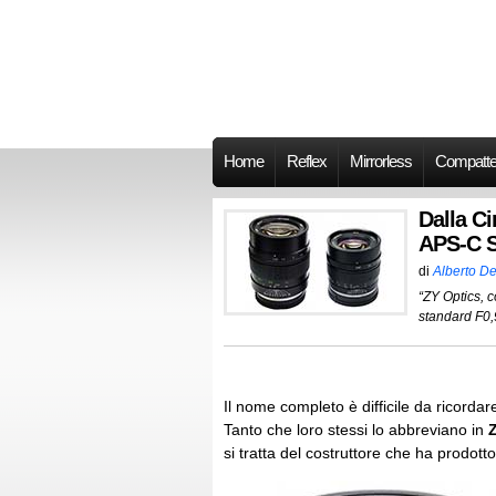
Home
Reflex
Mirrorless
Compatt
Dalla C
APS-C S
di
Alberto De
“ZY Optics, c
standard F0,
Il nome completo è difficile da ricord
Tanto che loro stessi lo abbreviano in
si tratta del costruttore che ha prodott