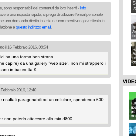
S
, sono responsabili dei contenuti da loro inseriti -
Info
20
avere una risposta rapida, si prega di utilizzare l'email personale
to che una domanda diretta inserita nei commenti venga verificata in
redazione a
questo indirizzo email
.
Ni
Aw
de
to il 16 Febbraio 2016, 08:54
Fu
Fu
bici ha una forma ben strana...
un
ot
che capire) da una gallery "web size", non mi strapperò i
ucano in baionetta K...
VIDE
7 Febbraio 2016, 12:40
e risultati paragonabili ad un cellulare, spendendo 600
Fuj
'ric
più 
mo
er non poterlo attaccare alla mia d800...