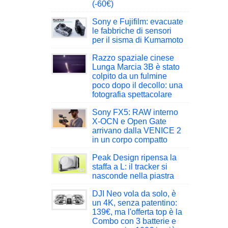
(-60€)
Sony e Fujifilm: evacuate
le fabbriche di sensori
per il sisma di Kumamoto
Razzo spaziale cinese
Lunga Marcia 3B è stato
colpito da un fulmine
poco dopo il decollo: una
fotografia spettacolare
Sony FX5: RAW interno
X-OCN e Open Gate
arrivano dalla VENICE 2
in un corpo compatto
Peak Design ripensa la
staffa a L: il tracker si
nasconde nella piastra
DJI Neo vola da solo, è
un 4K, senza patentino:
139€, ma l'offerta top è la
Combo con 3 batterie e