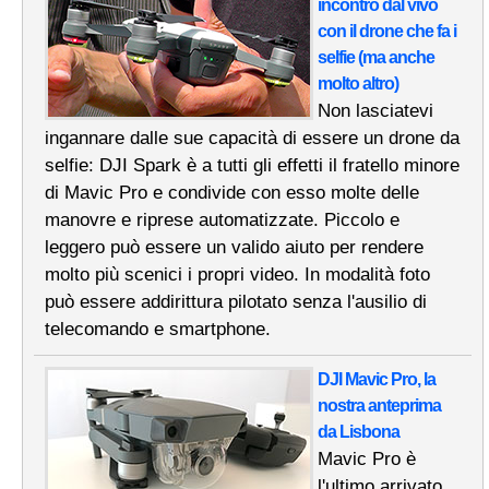
incontro dal vivo
con il drone che fa i
selfie (ma anche
molto altro)
Non lasciatevi
ingannare dalle sue capacità di essere un drone da
selfie: DJI Spark è a tutti gli effetti il fratello minore
di Mavic Pro e condivide con esso molte delle
manovre e riprese automatizzate. Piccolo e
leggero può essere un valido aiuto per rendere
molto più scenici i propri video. In modalità foto
può essere addirittura pilotato senza l'ausilio di
telecomando e smartphone.
DJI Mavic Pro, la
nostra anteprima
da Lisbona
Mavic Pro è
l'ultimo arrivato