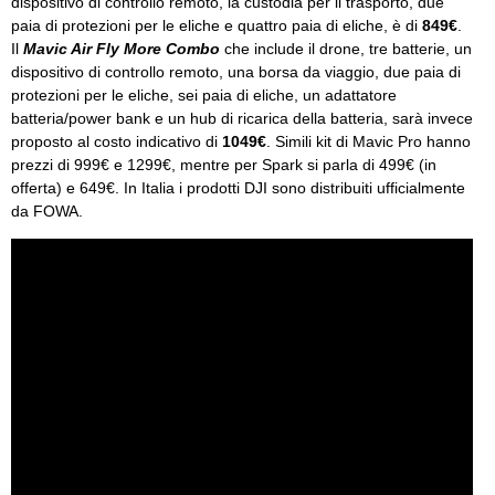
dispositivo di controllo remoto, la custodia per il trasporto, due
paia di protezioni per le eliche e quattro paia di eliche, è di
849€
.
Il
Mavic Air Fly More Combo
che include il drone, tre batterie, un
dispositivo di controllo remoto, una borsa da viaggio, due paia di
protezioni per le eliche, sei paia di eliche, un adattatore
batteria/power bank e un hub di ricarica della batteria, sarà invece
proposto al costo indicativo di
1049€
. Simili kit di Mavic Pro hanno
prezzi di 999€ e 1299€, mentre per Spark si parla di 499€ (in
offerta) e 649€. In Italia i prodotti DJI sono distribuiti ufficialmente
da FOWA.