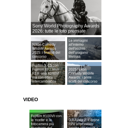
Sony World Photography Awards
2026: tutte le foto premiate
Le immagini
Nikon Comedy
all'interno
Wildlife Awards
dell'occhio
2025: i finalisti del
dell'uragano
concorso
Melissa
Fujifilm X-E5 con
Fujinon XF23mm
2025 Nikon
F2.8: una X100VI
Comedy Wildlife
ma con ottica
Awards: i primi
intercambiabile
scatti del concorso
VIDEO
Fujifilm X100VI: con
le 'ricette' è la
DJI Avata 2: il drone
fotocamera più
FPV accessibile
divertente del
ancora più sicuro e