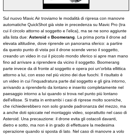
Sul nuovo Mavic Air troviamo le modalità di ripresa con manovre
automatiche QuickShot già viste in precedenza su Mavic Pro (tra
cui il circolo attorno al soggetto e l'elica), ma se ne sono aggiunte
alla lista due:
Asteroid
e
Boomerang
. La prima porta il drone ad
elevata altitudine, dove riprende un panorama sferico: a partire
da questo punto di vista poi il drone scende verso il soggetto,
creando un video in cui il piccolo mondo sferico si apre man mano
fino ad arrivare a riprendere da vicino il soggetto. Boomerang
parte invece da di fronte al soggetto e opera poi un'orbita ellittica
attorno a lui, con esso nel più vicino dei due fuochi. Il risultato è
un video in cui l'inquadratura parte dal soggetto e gli gira intorno,
arrivando a riprenderlo da lontano e inserito completamente nel
paesaggio intorno a lui quando si trova nel punto più lontano
dell'ellisse. Si tratta in entrambi i casi di riprese molto sceniche,
che richiederebbero non solo grande padronanza del mezzo, ma
a anche doti spiccate nel montaggio video, soprattutto nel caso di
Asteroid. Una precauzione: il drone evita gli ostacoli davanti,
dietro e sotto, ma non è in grado di effettuare la medesima
operazione quando si sposta di lato. Nel caso di manovre a volo