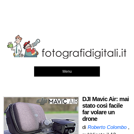
Menu
DJI Mavic Air: mai
stato così facile
far volare un
drone
di
Roberto Colombo
,