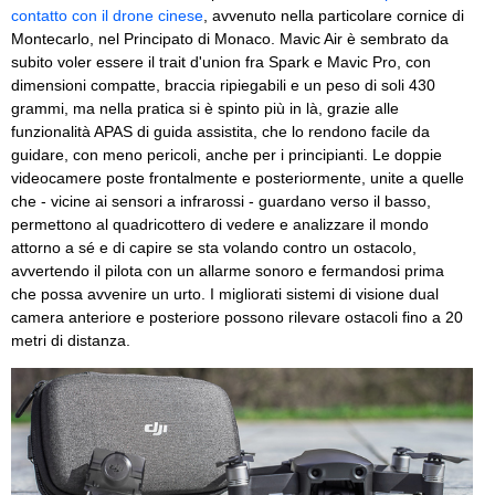
contatto con il drone cinese
, avvenuto nella particolare cornice di
Montecarlo, nel Principato di Monaco. Mavic Air è sembrato da
subito voler essere il trait d'union fra Spark e Mavic Pro, con
dimensioni compatte, braccia ripiegabili e un peso di soli 430
grammi, ma nella pratica si è spinto più in là, grazie alle
funzionalità APAS di guida assistita, che lo rendono facile da
guidare, con meno pericoli, anche per i principianti. Le doppie
videocamere poste frontalmente e posteriormente, unite a quelle
che - vicine ai sensori a infrarossi - guardano verso il basso,
permettono al quadricottero di vedere e analizzare il mondo
attorno a sé e di capire se sta volando contro un ostacolo,
avvertendo il pilota con un allarme sonoro e fermandosi prima
che possa avvenire un urto. I migliorati sistemi di visione dual
camera anteriore e posteriore possono rilevare ostacoli fino a 20
metri di distanza.