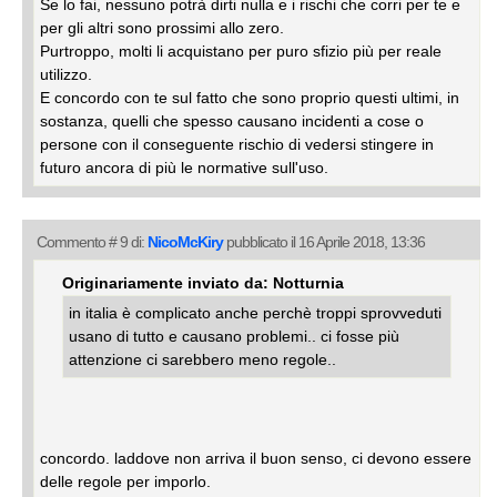
Se lo fai, nessuno potrà dirti nulla e i rischi che corri per te e
per gli altri sono prossimi allo zero.
Purtroppo, molti li acquistano per puro sfizio più per reale
utilizzo.
E concordo con te sul fatto che sono proprio questi ultimi, in
sostanza, quelli che spesso causano incidenti a cose o
persone con il conseguente rischio di vedersi stingere in
futuro ancora di più le normative sull'uso.
Commento # 9 di:
NicoMcKiry
pubblicato il 16 Aprile 2018, 13:36
Originariamente inviato da: Notturnia
in italia è complicato anche perchè troppi sprovveduti
usano di tutto e causano problemi.. ci fosse più
attenzione ci sarebbero meno regole..
concordo. laddove non arriva il buon senso, ci devono essere
delle regole per imporlo.