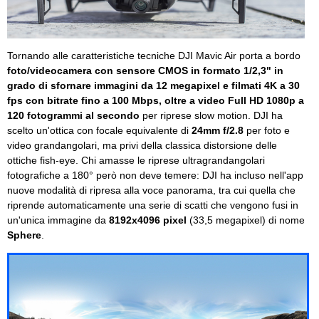
Tornando alle caratteristiche tecniche DJI Mavic Air porta a bordo
foto/videocamera con sensore CMOS in formato 1/2,3" in
grado di sfornare immagini da 12 megapixel e filmati 4K a 30
fps con bitrate fino a 100 Mbps, oltre a video Full HD 1080p a
120 fotogrammi al secondo
per riprese slow motion. DJI ha
scelto un'ottica con focale equivalente di
24mm f/2.8
per foto e
video grandangolari, ma privi della classica distorsione delle
ottiche fish-eye. Chi amasse le riprese ultragrandangolari
fotografiche a 180° però non deve temere: DJI ha incluso nell'app
nuove modalità di ripresa alla voce panorama, tra cui quella che
riprende automaticamente una serie di scatti che vengono fusi in
un'unica immagine da
8192x4096 pixel
(33,5 megapixel) di nome
Sphere
.