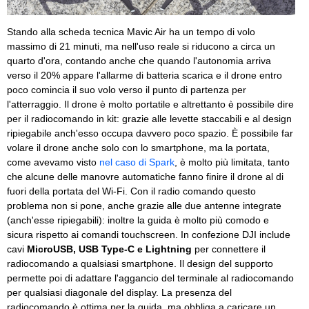
Stando alla scheda tecnica Mavic Air ha un tempo di volo
massimo di 21 minuti, ma nell'uso reale si riducono a circa un
quarto d'ora, contando anche che quando l'autonomia arriva
verso il 20% appare l'allarme di batteria scarica e il drone entro
poco comincia il suo volo verso il punto di partenza per
l'atterraggio. Il drone è molto portatile e altrettanto è possibile dire
per il radiocomando in kit: grazie alle levette staccabili e al design
ripiegabile anch'esso occupa davvero poco spazio. È possibile far
volare il drone anche solo con lo smartphone, ma la portata,
come avevamo visto
nel caso di Spark
, è molto più limitata, tanto
che alcune delle manovre automatiche fanno finire il drone al di
fuori della portata del Wi-Fi. Con il radio comando questo
problema non si pone, anche grazie alle due antenne integrate
(anch'esse ripiegabili): inoltre la guida è molto più comodo e
sicura rispetto ai comandi touchscreen. In confezione DJI include
cavi
MicroUSB, USB Type-C e Lightning
per connettere il
radiocomando a qualsiasi smartphone. Il design del supporto
permette poi di adattare l'aggancio del terminale al radiocomando
per qualsiasi diagonale del display. La presenza del
radiocomando è ottima per la guida, ma obbliga a caricare un