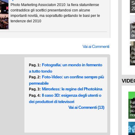
S
Photo Marketing Associaton 2010: la fiera statunitense
20
contraddice gli scettici presentandosi con alcune
importanti novità, ma soprattutto gettando le basi per le
tendenze del 2010
Ni
Aw
de
Vai ai Commenti
Fu
Fu
un
ot
Fotografia: un mondo in fermento
Pag. 1:
a tutto tondo
Foto-Video: un confine sempre più
Pag. 2:
VIDE
permeabile
Mirrorless: le regine del Photokina
Pag. 3:
Il caso 3D: esigenza degli utenti o
Pag. 4:
dei produttori di televisori
Fuj
'ric
Vai ai Commenti (13)
più 
mo