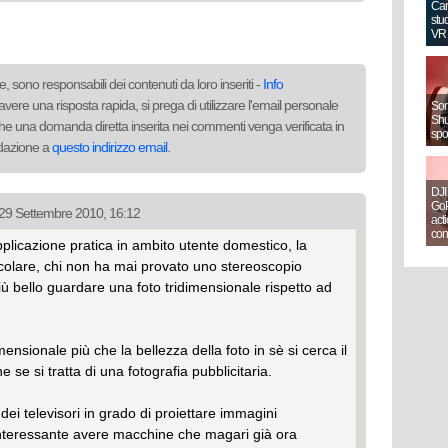
Can
stud
VR
, sono responsabili dei contenuti da loro inseriti -
Info
avere una risposta rapida, si prega di utilizzare l'email personale
Sony
Shut
to che una domanda diretta inserita nei commenti venga verificata in
spo
redazione a
questo indirizzo email
.
DJI
GoP
l 29 Settembre 2010, 16:12
act
con
plicazione pratica in ambito utente domestico, la
colare, chi non ha mai provato uno stereoscopio
iù bello guardare una foto tridimensionale rispetto ad
mensionale più che la bellezza della foto in sè si cerca il
 se si tratta di una fotografia pubblicitaria.
dei televisori in grado di proiettare immagini
nteressante avere macchine che magari già ora