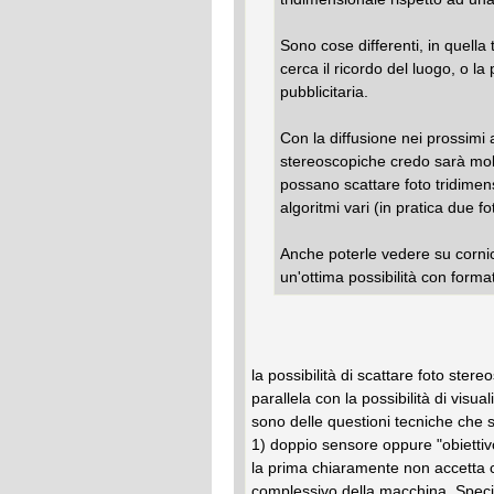
Sono cose differenti, in quella 
cerca il ricordo del luogo, o la
pubblicitaria.
Con la diffusione nei prossimi a
stereoscopiche credo sarà mol
possano scattare foto tridimens
algoritmi vari (in pratica due fo
Anche poterle vedere su cornic
un'ottima possibilità con format
la possibilità di scattare foto ste
parallela con la possibilità di visua
sono delle questioni tecniche che
1) doppio sensore oppure "obietti
la prima chiaramente non accetta c
complessivo della macchina. Speci