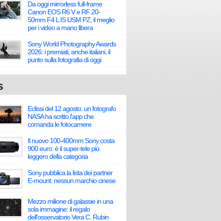
Da oggi mirrorless full-frame
Canon EOS R6 V e RF 20-
50mm F4 L IS USM PZ, il meglio
per i video a mano libera
Sony World Photography Awards
2026: i premiati, anche italiani, il
punto sulla fotografia di oggi
S
Eclissi del 12 agosto: un fotografo
NASA ha scritto l'app che
comanda le fotocamere
Il nuovo 100-400mm Sony costa
900 euro: è il super-tele più
leggero della categoria
Sony pubblica la lista dei partner
E-mount: nessun marchio cinese
Mezzo milione di galassie in una
sola immagine: il regalo
dell'osservatorio Vera C. Rubin