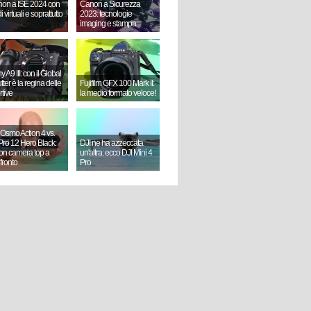
on a ISE 2024 con
Canon a Sicurezza
i virtuali e soprattutto
2023: tecnologie
imaging e stampa
 A9 III: con il Global
ter è la regina delle
Fujifilm GFX 100 Mark II:
rtive
la medio formato veloce!
 Osmo Action 4 vs.
ro 12 Hero Black:
DJI ne ha azzeccata
ion camera top a
un'altra: ecco DJI Mini 4
fronto
Pro