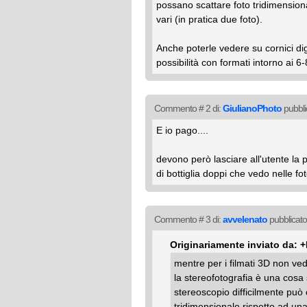
possano scattare foto tridimensional
vari (in pratica due foto).
Anche poterle vedere su cornici di
possibilità con formati intorno ai 6-
Commento # 2 di:
GiulianoPhoto
pubbli
E io pago....
devono però lasciare all'utente la po
di bottiglia doppi che vedo nelle fo
Commento # 3 di:
avvelenato
pubblicato
Originariamente inviato da: 
mentre per i filmati 3D non ve
la stereofotografia è una cosa
stereoscopio difficilmente può
tridimensionale rispetto ad un