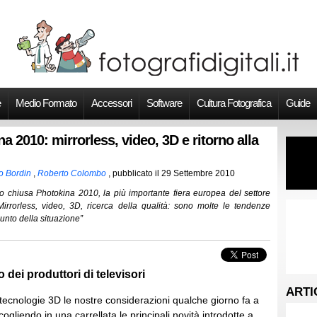
e
Medio Formato
Accessori
Software
Cultura Fotografica
Guide
a 2010: mirrorless, video, 3D e ritorno alla
o Bordin
,
Roberto Colombo
, pubblicato il
29 Settembre 2010
o chiusa Photokina 2010, la più importante fiera europea del settore
 Mirrorless, video, 3D, ricerca della qualità: sono molte le tendenze
unto della situazione”
o dei produttori di televisori
ARTI
tecnologie 3D le nostre considerazioni qualche giorno fa a
ogliendo in una carrellata le principali novità introdotte a