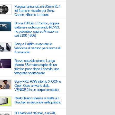
Pergear annuncia un 50mm f/1.4
full frame in metallo per Sony,
Canon, Nikon e L-mount
Drone DJI Lito 1 Combo, doppia
batteria e radiocomando RC-N3,
no patentino, oggi su Amazon a
soli 319€ (-60€)
Sony e Fujifilm: evacuate le
fabbriche di sensori per il sisma di
Kumamoto
Razzo spaziale cinese Lunga
Marcia 3B è stato colpito da un
fulmine poco dopo il decollo: una
fotografia spettacolare
Sony FX5: RAW interno X-OCN e
Open Gate arrivano dalla
VENICE 2 in un corpo compatto
Peak Design ripensa la staffa a L:
il tracker si nasconde nella piastra
DJI Neo vola da solo, è un 4K,