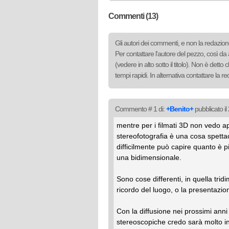
Commenti (13)
Gli autori dei commenti, e non la redazione
Per contattare l'autore del pezzo, così da 
(vedere in alto sotto il titolo). Non è det
tempi rapidi. In alternativa contattare la 
Commento # 1 di:
+Benito+
pubblicato i
mentre per i filmati 3D non vedo ap
stereofotografia è una cosa spetta
difficilmente può capire quanto è p
una bidimensionale.
Sono cose differenti, in quella tridi
ricordo del luogo, o la presentazione
Con la diffusione nei prossimi anni 
stereoscopiche credo sarà molto i