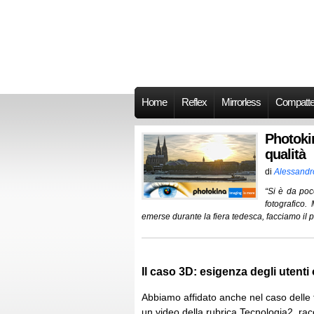
Home
Reflex
Mirrorless
Compatt
Photokin
qualità
di
Alessandr
“Si è da poc
fotografico.
emerse durante la fiera tedesca, facciamo il p
Il caso 3D: esigenza degli utenti 
Abbiamo affidato anche nel caso delle 
un video della rubrica Tecnologia2, racc