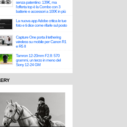
senza patentino: 139€, ma
l'offerta top è la Combo con 3
batterie e accessori a 100€ in più
La nuova app Adobe critica le tue
foto e ti dice come rifarle sul posto
Capture One porta il tethering
wireless su mobile per Canon R1
e R5 II
Tamron 12-20mm F2.8: 570
grammi, un terzo in meno del
Sony 12-24 GM
LERY