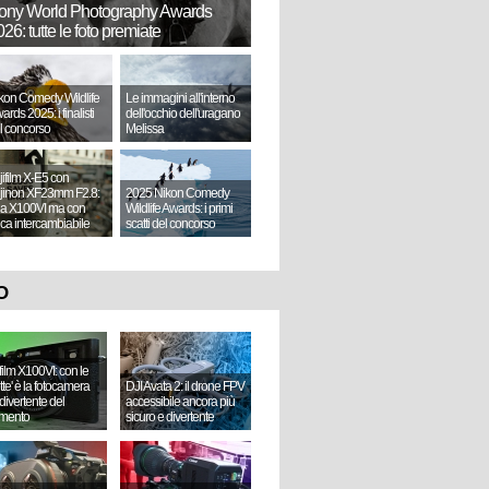
ony World Photography Awards
26: tutte le foto premiate
kon Comedy Wildlife
Le immagini all'interno
ards 2025: i finalisti
dell'occhio dell'uragano
l concorso
Melissa
jifilm X-E5 con
jinon XF23mm F2.8:
2025 Nikon Comedy
a X100VI ma con
Wildlife Awards: i primi
tica intercambiabile
scatti del concorso
O
ifilm X100VI: con le
ette' è la fotocamera
DJI Avata 2: il drone FPV
divertente del
accessibile ancora più
mento
sicuro e divertente