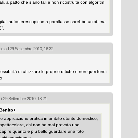
i, a patto che siano tali e non ricostruite con algoritmi
gitali autosterescopiche a parallasse sarebbe un'ottima
8".
cato il 29 Settembre 2010, 16:32
ssibilità di utilizzare le proprie ottiche e non quei fondi
to
 il 29 Settembre 2010, 18:21
+Benito+
do applicazione pratica in ambito utente domestico,
 spettacolare, chi non ha mai provato uno
 capire quanto è più bello guardare una foto
a bidimensionale.