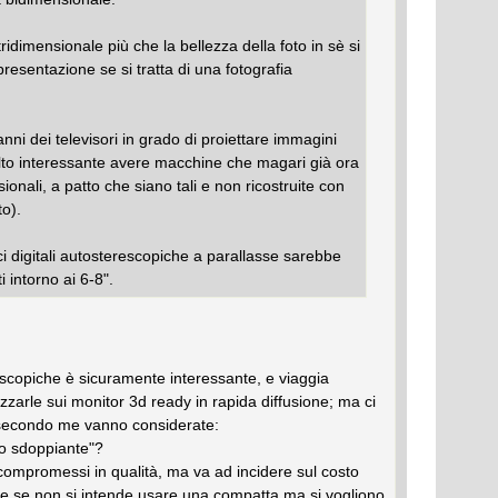
tridimensionale più che la bellezza della foto in sè si
 presentazione se si tratta di una fotografia
nni dei televisori in grado di proiettare immagini
to interessante avere macchine che magari già ora
ionali, a patto che siano tali e non ricostruite con
to).
i digitali autosterescopiche a parallasse sarebbe
i intorno ai 6-8".
reoscopiche è sicuramente interessante, e viaggia
lizzarle sui monitor 3d ready in rapida diffusione; ma ci
 secondo me vanno considerate:
vo sdoppiante"?
ompromessi in qualità, ma va ad incidere sul costo
e se non si intende usare una compatta ma si vogliono