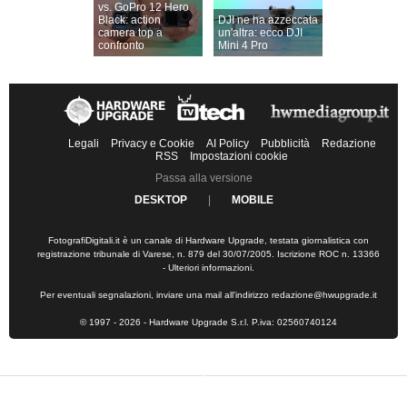
vs. GoPro 12 Hero
Black: action
DJI ne ha azzeccata
camera top a
un'altra: ecco DJI
confronto
Mini 4 Pro
Legali
Privacy e Cookie
AI Policy
Pubblicità
Redazione
RSS
Impostazioni cookie
Passa alla versione
DESKTOP
|
MOBILE
FotografiDigitali.it è un canale di Hardware Upgrade, testata giornalistica con
registrazione tribunale di Varese, n. 879 del 30/07/2005. Iscrizione ROC n. 13366
-
Ulteriori informazioni
.
Per eventuali segnalazioni, inviare una mail all'indirizzo
redazione@hwupgrade.it
© 1997 - 2026 - Hardware Upgrade S.r.l. P.iva: 02560740124