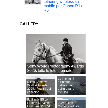
tethering wireless su
mobile per Canon R1 e
R5 II
GALLERY
Sony World Photography Awards
2026: tutte le foto premiate
Le immagini
Nikon Comedy
all'interno
Wildlife Awards
dell'occhio
2025: i finalisti del
dell'uragano
concorso
Melissa
Fujifilm X-E5 con
Fujinon XF23mm
2025 Nikon
F2.8: una X100VI
Comedy Wildlife