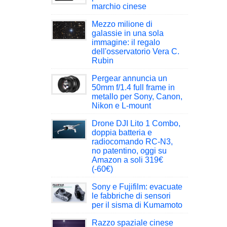
marchio cinese
Mezzo milione di
galassie in una sola
immagine: il regalo
dell'osservatorio Vera C.
Rubin
Pergear annuncia un
50mm f/1.4 full frame in
metallo per Sony, Canon,
Nikon e L-mount
Drone DJI Lito 1 Combo,
doppia batteria e
radiocomando RC-N3,
no patentino, oggi su
Amazon a soli 319€
(-60€)
Sony e Fujifilm: evacuate
le fabbriche di sensori
per il sisma di Kumamoto
Razzo spaziale cinese