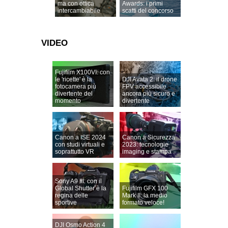
ma con ottica
Awards: i primi
intercambiabile
scatti del concorso
VIDEO
Fujifilm X100VI: con
le 'ricette' è la
DJI Avata 2: il drone
fotocamera più
FPV accessibile
divertente del
ancora più sicuro e
momento
divertente
Canon a ISE 2024
Canon a Sicurezza
con studi virtuali e
2023: tecnologie
soprattutto VR
imaging e stampa
Sony A9 III: con il
Global Shutter è la
Fujifilm GFX 100
regina delle
Mark II: la medio
sportive
formato veloce!
DJI Osmo Action 4