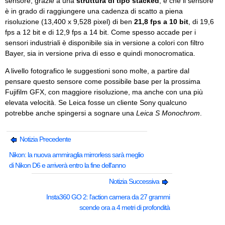
sensore, grazie a una
struttura di tipo stacked
, e che il sensore
è in grado di raggiungere una cadenza di scatto a piena
risoluzione (13,400 x 9,528 pixel) di ben
21,8 fps a 10 bit
, di 19,6
fps a 12 bit e di 12,9 fps a 14 bit. Come spesso accade per i
sensori industriali è disponibile sia in versione a colori con filtro
Bayer, sia in versione priva di esso e quindi monocromatica.
A livello fotografico le suggestioni sono molte, a partire dal
pensare questo sensore come possibile base per la prossima
Fujifilm GFX, con maggiore risoluzione, ma anche con una più
elevata velocità. Se Leica fosse un cliente Sony qualcuno
potrebbe anche spingersi a sognare una
Leica S Monochrom
.
Notizia Precedente
Nikon: la nuova ammiraglia mirrorless sarà meglio
di Nikon D6 e arriverà entro la fine dell'anno
Notizia Successiva
Insta360 GO 2: l'action camera da 27 grammi
scende ora a 4 metri di profondità