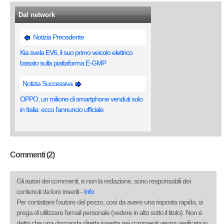
Dal network
Notizia Precedente
Kia svela EV6, il suo primo veicolo elettrico
basato sulla piattaforma E-GMP
Notizia Successiva
OPPO, un milione di smartphone venduti solo
in Italia: ecco l'annuncio ufficiale
Commenti (2)
Gli autori dei commenti, e non la redazione, sono responsabili dei
contenuti da loro inseriti -
Info
Per contattare l'autore del pezzo, così da avere una risposta rapida, si
prega di utilizzare l'email personale (vedere in alto sotto il titolo). Non è
detto che una domanda diretta inserita nei commenti venga verificata in