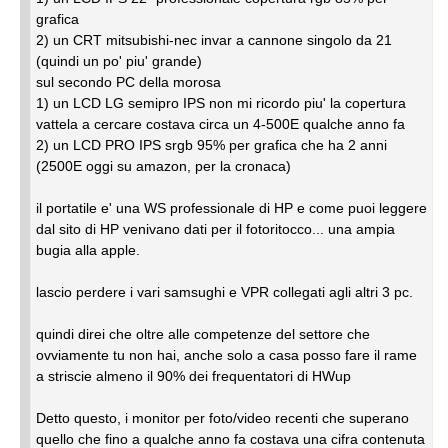
grafica
2) un CRT mitsubishi-nec invar a cannone singolo da 21
(quindi un po' piu' grande)
sul secondo PC della morosa
1) un LCD LG semipro IPS non mi ricordo piu' la copertura
vattela a cercare costava circa un 4-500E qualche anno fa
2) un LCD PRO IPS srgb 95% per grafica che ha 2 anni
(2500E oggi su amazon, per la cronaca)
il portatile e' una WS professionale di HP e come puoi leggere
dal sito di HP venivano dati per il fotoritocco... una ampia
bugia alla apple.
lascio perdere i vari samsughi e VPR collegati agli altri 3 pc.
quindi direi che oltre alle competenze del settore che
ovviamente tu non hai, anche solo a casa posso fare il rame
a striscie almeno il 90% dei frequentatori di HWup
Detto questo, i monitor per foto/video recenti che superano
quello che fino a qualche anno fa costava una cifra contenuta