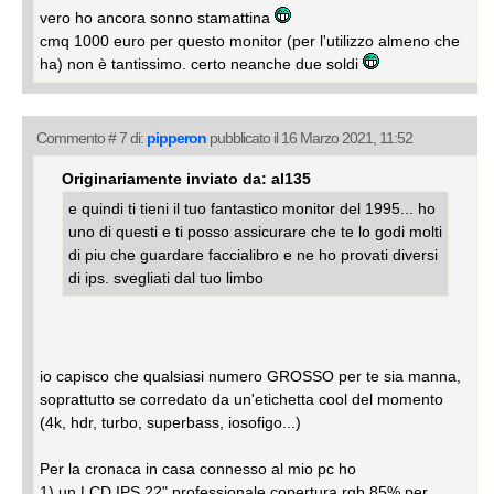
vero ho ancora sonno stamattina
cmq 1000 euro per questo monitor (per l'utilizzo almeno che
ha) non è tantissimo. certo neanche due soldi
Commento # 7 di:
pipperon
pubblicato il 16 Marzo 2021, 11:52
Originariamente inviato da: al135
e quindi ti tieni il tuo fantastico monitor del 1995... ho
uno di questi e ti posso assicurare che te lo godi molti
di piu che guardare faccialibro e ne ho provati diversi
di ips. svegliati dal tuo limbo
io capisco che qualsiasi numero GROSSO per te sia manna,
soprattutto se corredato da un'etichetta cool del momento
(4k, hdr, turbo, superbass, iosofigo...)
Per la cronaca in casa connesso al mio pc ho
1) un LCD IPS 22" professionale copertura rgb 85% per