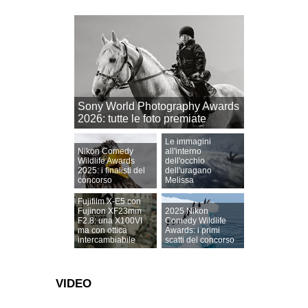
Sony World Photography Awards
2026: tutte le foto premiate
Le immagini
Nikon Comedy
all'interno
Wildlife Awards
dell'occhio
2025: i finalisti del
dell'uragano
concorso
Melissa
Fujifilm X-E5 con
Fujinon XF23mm
2025 Nikon
F2.8: una X100VI
Comedy Wildlife
ma con ottica
Awards: i primi
intercambiabile
scatti del concorso
VIDEO