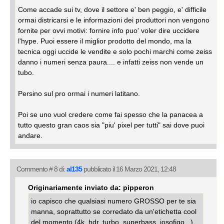
Come accade sui tv, dove il settore e' ben peggio, e' difficile
ormai districarsi e le informazioni dei produttori non vengono
fornite per ovvi motivi: fornire info puo' voler dire uccidere
l'hype. Puoi essere il miglior prodotto del mondo, ma la
tecnica oggi uccide le vendite e solo pochi marchi come zeiss
danno i numeri senza paura.... e infatti zeiss non vende un
tubo.
Persino sul pro ormai i numeri latitano.
Poi se uno vuol credere come fai spesso che la panacea a
tutto questo gran caos sia "piu' pixel per tutti" sai dove puoi
andare.
Commento # 8 di:
al135
pubblicato il 16 Marzo 2021, 12:48
Originariamente inviato da: pipperon
io capisco che qualsiasi numero GROSSO per te sia
manna, soprattutto se corredato da un'etichetta cool
del momento (4k, hdr, turbo, superbass, iosofigo...)