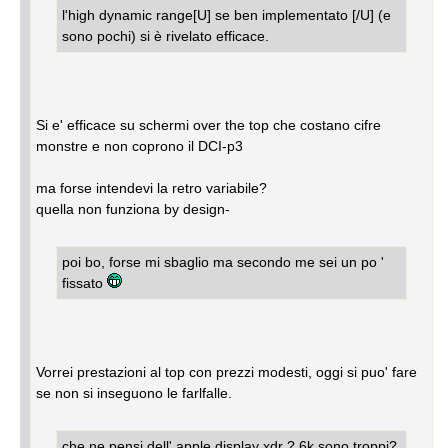
l'high dynamic range[U] se ben implementato [/U] (e
sono pochi) si è rivelato efficace.
Si e' efficace su schermi over the top che costano cifre
monstre e non coprono il DCI-p3
ma forse intendevi la retro variabile?
quella non funziona by design-
poi bo, forse mi sbaglio ma secondo me sei un po '
fissato
Vorrei prestazioni al top con prezzi modesti, oggi si puo' fare
se non si inseguono le farlfalle.
che ne pensi dell' apple display xdr ? 6k sono troppi?