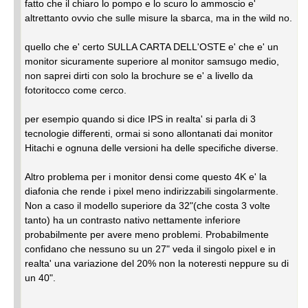
fatto che il chiaro lo pompo e lo scuro lo ammoscio e'
altrettanto ovvio che sulle misure la sbarca, ma in the wild no.
quello che e' certo SULLA CARTA DELL'OSTE e' che e' un
monitor sicuramente superiore al monitor samsugo medio,
non saprei dirti con solo la brochure se e' a livello da
fotoritocco come cerco.
per esempio quando si dice IPS in realta' si parla di 3
tecnologie differenti, ormai si sono allontanati dai monitor
Hitachi e ognuna delle versioni ha delle specifiche diverse.
Altro problema per i monitor densi come questo 4K e' la
diafonia che rende i pixel meno indirizzabili singolarmente.
Non a caso il modello superiore da 32"(che costa 3 volte
tanto) ha un contrasto nativo nettamente inferiore
probabilmente per avere meno problemi. Probabilmente
confidano che nessuno su un 27" veda il singolo pixel e in
realta' una variazione del 20% non la noteresti neppure su di
un 40".