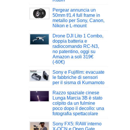
Pergear annuncia un
50mm f/1.4 full frame in
metallo per Sony, Canon,
Nikon e L-mount
Drone DJI Lito 1 Combo,
doppia batteria e
radiocomando RC-N3,
no patentino, oggi su
Amazon a soli 319€
(-60€)
Sony e Fujifilm: evacuate
le fabbriche di sensori
per il sisma di Kumamoto
Razzo spaziale cinese
Lunga Marcia 3B è stato
colpito da un fulmine
poco dopo il decollo: una
fotografia spettacolare
Sony FX5: RAW interno
X-OCN e Open Gate