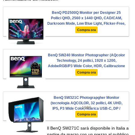
BenQ PD2500Q Monitor per Designer 25
Pollici QHD, 2560 x 1440 QHD, CAD/CAM,
Darkroom Mode, Low Blue Light, Flicker-Free,
Grigio
Compra ora
BenQ SW240 Monitor Photographer (AQcolor
Technology, 24 pollici, 1920 x 1200,
AdobeRGB/P3 Wide Color, HDR, Calibrazione
hardware, Compatibilità con MacBook Pro
Compra ora
M1/M2)
BenQ SW321C Photograpgher Monitor
(tecnologia AQCOLOR, 32 pollici, 4K UHD,
1999
IPS, P3 Wide Color, ricarica USB-C, DP /
HDMI, calibrazione hardware, altezza
Compra ora
regolabile) Compatibile con MacBook
Il BenQ SW271C sarà disponibile in Italia a
partire da marzo con un prezzo al pubblico