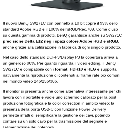
Il nuovo BenQ SW271C con pannello a 10 bit copre il 99% dello
standard Adobe RGB e il 100% dell’sRGB/Rec.709. Come d'uso
su questa gamma di prodotti, BenQ garantisce anche su SW271C
precisione Delta E≤2 negli spazi colore Adobe RGB e sRGB
,
anche grazie alla calibrazione in fabbrica di ogni singolo prodotto.
Nel caso dello standard DCI-P3/Display P3 la copertura arriva a
un generoso 90%. Per quanto riguarda il video editing, il BenQ
SW271C è compatibile con i
formati HDR10 e HLG
e supporta
nativamente la riproduzione di contenuti ai frame rate piò comuni
nel mondo video 24p/25p/30p.
Il monitor si presenta anche come alternativa interessante per chi
lavora con il portatile e vuole uno schermo calibrato per la post
produzione fotografica e la color correction in ambito video: la
presenza della porta USB-C con funzione Power Delivery
permette infatti di semplificare la gestione dei cavi, potendo
contare su un solo cavo per la trasmissione del segnale e
l'alimentazione del notebook.