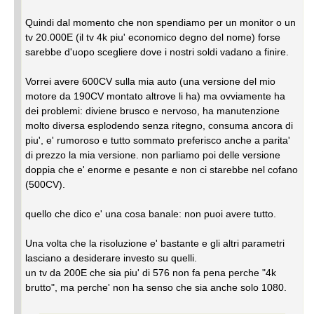
Quindi dal momento che non spendiamo per un monitor o un
tv 20.000E (il tv 4k piu' economico degno del nome) forse
sarebbe d'uopo scegliere dove i nostri soldi vadano a finire.
Vorrei avere 600CV sulla mia auto (una versione del mio
motore da 190CV montato altrove li ha) ma ovviamente ha
dei problemi: diviene brusco e nervoso, ha manutenzione
molto diversa esplodendo senza ritegno, consuma ancora di
piu', e' rumoroso e tutto sommato preferisco anche a parita'
di prezzo la mia versione. non parliamo poi delle versione
doppia che e' enorme e pesante e non ci starebbe nel cofano
(500CV).
quello che dico e' una cosa banale: non puoi avere tutto.
Una volta che la risoluzione e' bastante e gli altri parametri
lasciano a desiderare investo su quelli.
un tv da 200E che sia piu' di 576 non fa pena perche "4k
brutto", ma perche' non ha senso che sia anche solo 1080.