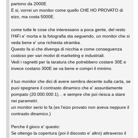
partono da 2000E.
E si, vorrei un monitor come quello CHE HO PROVATO di
eizo, ma costa 5000E.
come tutte le cose che interessano a poca gente, del resto
l'HiFi e' morta e la fotografia sta seguendo, un monitor che si
veda bene e' una richiesta stramba.
Questo fa si che divenga di nicchia e come conseguenza
costoso per vari motivi di marketing e industriali.
Vedi i ragnetti per la taratura che potrebbero costare 30E e
invece costano 300E se va bene e compri il minimo.
il tuo monitor che dici di avere sembra decente sulla carta, se
puoi spegnere il contrasto dinamico che e' assurdamente
pompato (20.000.000:1)... e sempre che poi riesca a stare
nei parametri.
un monitor serio lo fa (es l'eizo provato non aveva neppure il
contrasto dinamico.)
Perche il gioco e' questo:
Se ottengo la copertura (poi il discosto e' altro) attraverso il