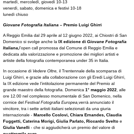
martedì, mercoledì, giovedì 10-13
venerdì, sabato, domenica e festivi 10-18
lunedì chiuso
Giovane Fotografia Italiana
– Premio Luigi Ghirri
A Reggio Emilia dal 29 aprile al 12 giugno 2022, ai Chiostri di San
Domenico si svolge anche la
IX edizione di
Giovane Fotografia
Italiana,
l’open call promossa dal Comune di Reggio Emilia e
dedicata alla valorizzazione e promozione dei migliori artisti e
artiste della fotografia contemporanea under 35 in Italia.
In occasione di
Vedere Oltre,
il Trentennale della scomparsa di
Luigi Ghirri, e grazie alla collaborazione con gli Eredi Luigi Ghirri,
la IX edizione vede l’intitolazione permanente del Premio al
grande maestro della fotografia. Domenica
1° maggio 2022
, alle
ore 12.00 nel complesso monumentale di San Domenico, nella
cornice del
Festival Fotografia Europea,
verrà annunciato il
vincitore, tra i sette artisti italiani selezionati da una giuria
internazionale -
Marcello Coslovi, Chiara Ernandes, Claudia
Fuggetti, Caterina Morigi, Giulia Parlato, Riccardo Svelto
e
Giulia Vanelli
- che si aggiudicherà un premio del valore di
quattromila euro
.