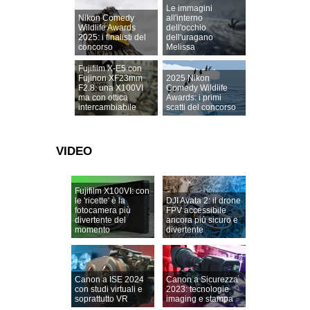
Le immagini
Nikon Comedy
all'interno
Wildlife Awards
dell'occhio
2025: i finalisti del
dell'uragano
concorso
Melissa
Fujifilm X-E5 con
Fujinon XF23mm
2025 Nikon
F2.8: una X100VI
Comedy Wildlife
ma con ottica
Awards: i primi
intercambiabile
scatti del concorso
VIDEO
Fujifilm X100VI: con
le 'ricette' è la
DJI Avata 2: il drone
fotocamera più
FPV accessibile
divertente del
ancora più sicuro e
momento
divertente
Canon a ISE 2024
Canon a Sicurezza
con studi virtuali e
2023: tecnologie
soprattutto VR
imaging e stampa