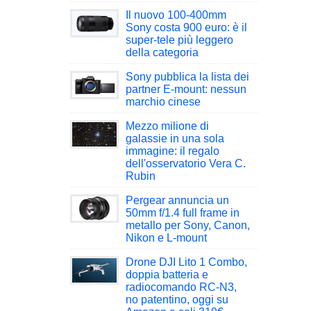
Il nuovo 100-400mm
Sony costa 900 euro: è il
super-tele più leggero
della categoria
Sony pubblica la lista dei
partner E-mount: nessun
marchio cinese
Mezzo milione di
galassie in una sola
immagine: il regalo
dell'osservatorio Vera C.
Rubin
Pergear annuncia un
50mm f/1.4 full frame in
metallo per Sony, Canon,
Nikon e L-mount
Drone DJI Lito 1 Combo,
doppia batteria e
radiocomando RC-N3,
no patentino, oggi su