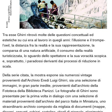
Tra esse Ghirri ritrovò molte delle questioni concettuali ed
estetiche su cui era al lavoro in quegli anni: l'illusione e il trompe-
l'oeil, la distanza fra la realtà e la sua rappresentazione, la
comparsa di una natura artificiale, il consumo della realtà
turisticizzata, lo sguardo dello spettatore e la sua voracità scopica
e, soprattutto, i paradossi derivanti dai processi di riduzione in
scala.
Della serie citata, la mostra espone sia numerosi vintage
provenienti dall’Archivio Eredi Luigi Ghirri, sia una selezione di
immagini, in gran parte inedite, provenienti dall’archivio della
Fototeca della Biblioteca Panizzi. Le fotografie di Ghirri sono
presentate per la prima volta in dialogo con una selezione di
materiali provenienti dall’archivio del parco Italia in Miniatura, uno
straordinario archivio composto da migliaia di documenti (mappe,
disegni, appunti, schizzi, cartoline, ritagli di giornale, planimetrie,