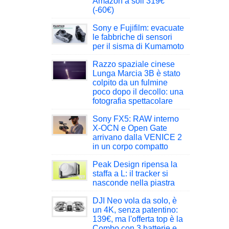
Amazon a soli 319€
(-60€)
Sony e Fujifilm: evacuate
le fabbriche di sensori
per il sisma di Kumamoto
Razzo spaziale cinese
Lunga Marcia 3B è stato
colpito da un fulmine
poco dopo il decollo: una
fotografia spettacolare
Sony FX5: RAW interno
X-OCN e Open Gate
arrivano dalla VENICE 2
in un corpo compatto
Peak Design ripensa la
staffa a L: il tracker si
nasconde nella piastra
DJI Neo vola da solo, è
un 4K, senza patentino:
139€, ma l'offerta top è la
Combo con 3 batterie e