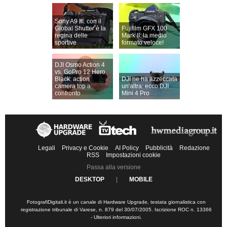
Sony A9 III: con il
Global Shutter è la
Fujifilm GFX 100
regina delle
Mark II: la medio
sportive
formato veloce!
DJI Osmo Action 4
vs. GoPro 12 Hero
Black: action
DJI ne ha azzeccata
camera top a
un'altra: ecco DJI
confronto
Mini 4 Pro
Legali
Privacy e Cookie
AI Policy
Pubblicità
Redazione
RSS
Impostazioni cookie
Passa alla versione
DESKTOP
|
MOBILE
FotografiDigitali.it è un canale di Hardware Upgrade, testata giornalistica con
registrazione tribunale di Varese, n. 879 del 30/07/2005. Iscrizione ROC n. 13366
-
Ulteriori informazioni
.