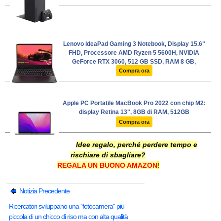
Lenovo IdeaPad Gaming 3 Notebook, Display 15.6"
FHD, Processore AMD Ryzen 5 5600H, NVIDIA
GeForce RTX 3060, 512 GB SSD, RAM 8 GB,
Windows 11, Tastiera retroilluminata bianca -
Compra ora
Shadow Black
Apple PC Portatile MacBook Pro 2022 con chip M2:
display Retina 13", 8GB di RAM, 512GB
Compra ora
Idee regalo, perché perdere tempo e
rischiare di sbagliare?
REGALA UN BUONO AMAZON
!
Notizia Precedente
Ricercatori sviluppano una ''fotocamera'' più
piccola di un chicco di riso ma con alta qualità