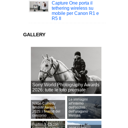
Capture One porta il
tethering wireless su
mobile per Canon R1 e
R5 II
GALLERY
Sony World Photography Awards
2026: tutte le foto premiate
Le immagini
Nikon Comedy
all'interno
Wildlife Awards
dell'occhio
2025: i finalisti del
dell'uragano
concorso
Melissa
Fujifilm X-E5 con