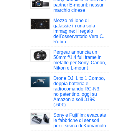
partner E-mount: nessun
marchio cinese
Mezzo milione di
galassie in una sola
immagine: il regalo
dell'osservatorio Vera C.
Rubin
Pergear annuncia un
50mm f/1.4 full frame in
metallo per Sony, Canon,
Nikon e L-mount
Drone DJI Lito 1 Combo,
doppia batteria e
radiocomando RC-N3,
no patentino, oggi su
Amazon a soli 319€
(-60€)
Sony e Fujifilm: evacuate
le fabbriche di sensori
per il sisma di Kumamoto