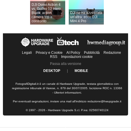
DJI Osmo Action 4
vs. GoPro 12 Hero
Black: action
DJI ne ha azzeccata
camera top a
un'altra: ecco DJI
confronto
Mini 4 Pro
Legali
Privacy e Cookie
AI Policy
Pubblicità
Redazione
RSS
Impostazioni cookie
Passa alla versione
DESKTOP
|
MOBILE
FotografiDigitali.it è un canale di Hardware Upgrade, testata giornalistica con
registrazione tribunale di Varese, n. 879 del 30/07/2005. Iscrizione ROC n. 13366
-
Ulteriori informazioni
.
Per eventuali segnalazioni, inviare una mail all'indirizzo
redazione@hwupgrade.it
© 1997 - 2026 - Hardware Upgrade S.r.l. P.iva: 02560740124