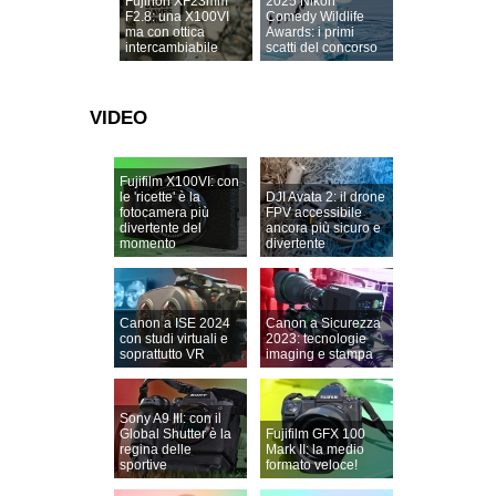
Fujinon XF23mm
2025 Nikon
F2.8: una X100VI
Comedy Wildlife
ma con ottica
Awards: i primi
intercambiabile
scatti del concorso
VIDEO
Fujifilm X100VI: con
le 'ricette' è la
DJI Avata 2: il drone
fotocamera più
FPV accessibile
divertente del
ancora più sicuro e
momento
divertente
Canon a ISE 2024
Canon a Sicurezza
con studi virtuali e
2023: tecnologie
soprattutto VR
imaging e stampa
Sony A9 III: con il
Global Shutter è la
Fujifilm GFX 100
regina delle
Mark II: la medio
sportive
formato veloce!