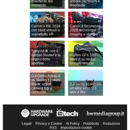
divertente del
ancora più sicuro e
momento
divertente
Canon a ISE 2024
Canon a Sicurezza
con studi virtuali e
2023: tecnologie
soprattutto VR
imaging e stampa
Sony A9 III: con il
Global Shutter è la
Fujifilm GFX 100
regina delle
Mark II: la medio
sportive
formato veloce!
DJI Osmo Action 4
vs. GoPro 12 Hero
Black: action
DJI ne ha azzeccata
camera top a
un'altra: ecco DJI
confronto
Mini 4 Pro
Legali
Privacy e Cookie
AI Policy
Pubblicità
Redazione
RSS
Impostazioni cookie