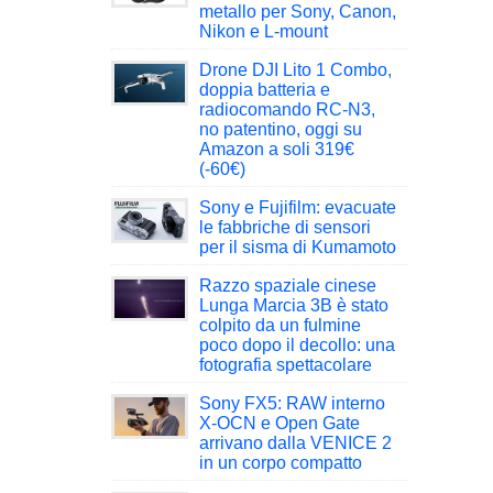
metallo per Sony, Canon,
Nikon e L-mount
Drone DJI Lito 1 Combo,
doppia batteria e
radiocomando RC-N3,
no patentino, oggi su
Amazon a soli 319€
(-60€)
Sony e Fujifilm: evacuate
le fabbriche di sensori
per il sisma di Kumamoto
Razzo spaziale cinese
Lunga Marcia 3B è stato
colpito da un fulmine
poco dopo il decollo: una
fotografia spettacolare
Sony FX5: RAW interno
X-OCN e Open Gate
arrivano dalla VENICE 2
in un corpo compatto