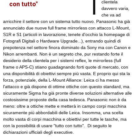
clientela
con tutto"
davvero varia,
che va ad
arricchire il settore con un sistema tutto nuovo. Panasonic ha già
annunciato due nuove full frame mirrorless con attacco L-Mount,
S1R e S1 (articoli in lavorazione, tenete d'occhio la homepage di
Fotografi Digitali o Hardware Upgrade...), entrando quindi di
prepotenza nel settore finora dominato da Sony ma con Canon e
Nikon arrembanti. Non è un segreto che, pur restando forte il
desiderio della clientela per i sistemi reflex, le mirrorless (full
frame o APS-C) stiano guadagnando forti quote di mercato, con
una disponibilità di obiettivi sempre più vasta. E proprio qui sta la
forza, potenziale, della L-Mount Alliance: Leica ci ha messo
l'attacco e già dispone di ottime ottiche con questo standard, ma
sicuramente Sigma ha già pronte diverse soluzioni alternative alle
costosissime proposte della casa tedesca. Panasonic non è da
meno: oltre a ottiche mette e metterà in campo corpi macchina
sicuramente più abbordabili delle Leica. Insomma, una scelta
molto vasta di corpi macchina e obiettivi per tutte le tasche, ma
con la possibilità di usare "tutto con tutto". Di seguito le
dichiarazioni ufficiali degli executive.