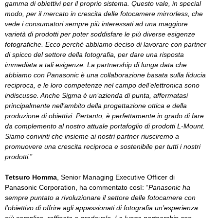
gamma di obiettivi per il proprio sistema. Questo vale, in special
modo, per il mercato in crescita delle fotocamere mirrorless, che
vede i consumatori sempre più interessati ad una maggiore
varietà di prodotti per poter soddisfare le più diverse esigenze
fotografiche. Ecco perché abbiamo deciso di lavorare con partner
di spicco del settore della fotografia, per dare una risposta
immediata a tali esigenze. La partnership di lunga data che
abbiamo con Panasonic è una collaborazione basata sulla fiducia
reciproca, e le loro competenze nel campo dell’elettronica sono
indiscusse. Anche Sigma è un’azienda di punta, affermatasi
principalmente nell’ambito della progettazione ottica e della
produzione di obiettivi. Pertanto, è perfettamente in grado di fare
da complemento al nostro attuale portafoglio di prodotti L-Mount.
Siamo convinti che insieme ai nostri partner riusciremo a
promuovere una crescita reciproca e sostenibile per tutti i nostri
prodotti.
”
Tetsuro Homma
, Senior Managing Executive Officer di
Panasonic Corporation, ha commentato così: “
Panasonic ha
sempre puntato a rivoluzionare il settore delle fotocamere con
l’obiettivo di offrire agli appassionati di fotografia un’esperienza
più semplice, raffinata e gradevole. La lunga partnership con