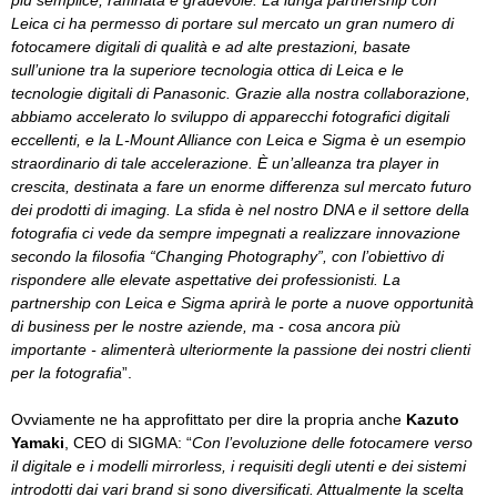
Leica ci ha permesso di portare sul mercato un gran numero di
fotocamere digitali di qualità e ad alte prestazioni, basate
sull’unione tra la superiore tecnologia ottica di Leica e le
tecnologie digitali di Panasonic. Grazie alla nostra collaborazione,
abbiamo accelerato lo sviluppo di apparecchi fotografici digitali
eccellenti, e la L-Mount Alliance con Leica e Sigma è un esempio
straordinario di tale accelerazione. È un’alleanza tra player in
crescita, destinata a fare un enorme differenza sul mercato futuro
dei prodotti di imaging. La sfida è nel nostro DNA e il settore della
fotografia ci vede da sempre impegnati a realizzare innovazione
secondo la filosofia “Changing Photography”, con l’obiettivo di
rispondere alle elevate aspettative dei professionisti. La
partnership con Leica e Sigma aprirà le porte a nuove opportunità
di business per le nostre aziende, ma - cosa ancora più
importante - alimenterà ulteriormente la passione dei nostri clienti
per la fotografia
”.
Ovviamente ne ha approfittato per dire la propria anche
Kazuto
Yamaki
, CEO di SIGMA: “
Con l’evoluzione delle fotocamere verso
il digitale e i modelli mirrorless, i requisiti degli utenti e dei sistemi
introdotti dai vari brand si sono diversificati. Attualmente la scelta