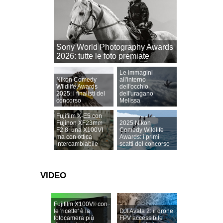
Sony World Photography Awards
2026: tutte le foto premiate
Le immagini
Nikon Comedy
all'interno
Wildlife Awards
dell'occhio
2025: i finalisti del
dell'uragano
concorso
Melissa
Fujifilm X-E5 con
Fujinon XF23mm
2025 Nikon
F2.8: una X100VI
Comedy Wildlife
ma con ottica
Awards: i primi
intercambiabile
scatti del concorso
VIDEO
Fujifilm X100VI: con
le 'ricette' è la
DJI Avata 2: il drone
fotocamera più
FPV accessibile