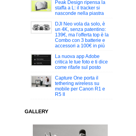
Peak Design ripensa la
staffa a L: il tracker si
nasconde nella piastra
DJI Neo vola da solo, è
un 4K, senza patentino:
139€, ma l'offerta top è la
Combo con 3 batterie e
accessori a 100€ in più
La nuova app Adobe
critica le tue foto e ti dice
come rifarle sul posto
Capture One porta il
tethering wireless su
mobile per Canon R1 e
R5 II
GALLERY