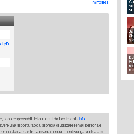
Can
mirrorless
stud
VR
Sony
Shut
spo
il più
DJI
GoP
act
con
, sono responsabili dei contenuti da loro inseriti -
Info
avere una risposta rapida, si prega di utilizzare l'email personale
to che una domanda diretta inserita nei commenti venga verificata in