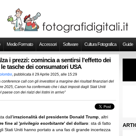
e
Medio Formato
Accessori
Software
Cultura Fotografica
Guide
za i prezzi: comincia a sentirsi l'effetto dei
r le tasche dei consumatori USA
Colombo
, pubblicata il
29 Aprile 2025, alle 15:29
conference call con gli investitori a margine dei risultati finanziari del
re 2025, Canon ha confermato che i dazi imposti dagli Stati Uniti
 paese con dei rialzi dei listini in arrivo”
a dall'
irrazionalità del presidente Donald Trump
, altri
 fine al '
privilegio esorbitante
' del dollaro
: sta di fatto
ARTI
li Stati Uniti hanno portato a una fas di grande incertezza