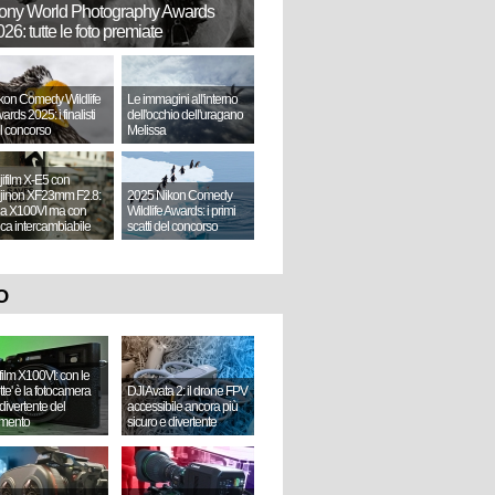
ony World Photography Awards
26: tutte le foto premiate
kon Comedy Wildlife
Le immagini all'interno
ards 2025: i finalisti
dell'occhio dell'uragano
l concorso
Melissa
jifilm X-E5 con
jinon XF23mm F2.8:
2025 Nikon Comedy
a X100VI ma con
Wildlife Awards: i primi
tica intercambiabile
scatti del concorso
O
ifilm X100VI: con le
ette' è la fotocamera
DJI Avata 2: il drone FPV
divertente del
accessibile ancora più
mento
sicuro e divertente