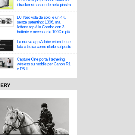
il tracker si nasconde nella piastra
DJI Neo vola da solo, è un 4K,
senza patentino: 139€, ma
l'offerta top è la Combo con 3
batterie e accessori a 100€ in più
La nuova app Adobe critica le tue
foto e ti dice come rifarle sul posto
Capture One porta il tethering
wireless su mobile per Canon R1
e R5 II
LERY