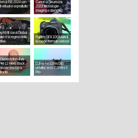
on a ISE 2024 con
Canon a Sicurezza
i virtuali e soprattutto
2023: tecnologie
imaging e stampa
 A9 III: con il Global
ter è la regina delle
Fujifilm GFX 100 Mark II:
rtive
la medio formato veloce!
 Osmo Action 4 vs.
ro 12 Hero Black:
DJI ne ha azzeccata
ion camera top a
un'altra: ecco DJI Mini 4
fronto
Pro