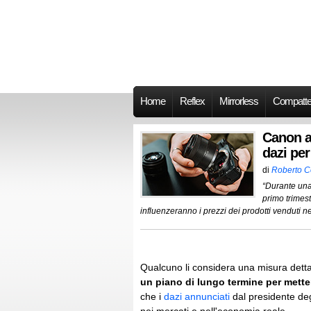
Home
Reflex
Mirrorless
Compatt
Canon al
dazi pe
di
Roberto 
“Durante una 
primo trimest
influenzeranno i prezzi dei prodotti venduti nel
Qualcuno li considera una misura dettat
un piano di lungo termine per mettere
che i
dazi annunciati
dal presidente deg