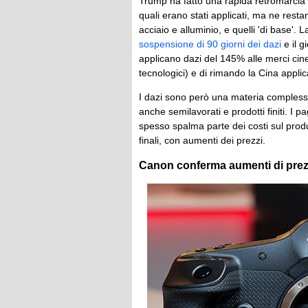
Trump ha fatto una rapida retromarcia 
quali erano stati applicati, ma ne rest
acciaio e alluminio, e quelli 'di base'. 
sospensione di 90 giorni dei dazi
e il g
applicano dazi del 145% alle merci cine
tecnologici) e di rimando la Cina applic
I dazi sono però una materia complessa
anche semilavorati e prodotti finiti. I 
spesso spalma parte dei costi sul produ
finali, con aumenti dei prezzi.
Canon conferma aumenti di prezzo