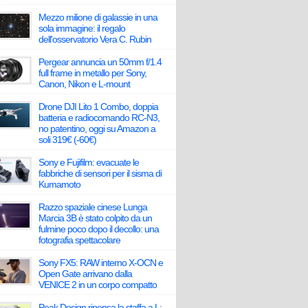
Mezzo milione di galassie in una
sola immagine: il regalo
dell'osservatorio Vera C. Rubin
Pergear annuncia un 50mm f/1.4
full frame in metallo per Sony,
Canon, Nikon e L-mount
Drone DJI Lito 1 Combo, doppia
batteria e radiocomando RC-N3,
no patentino, oggi su Amazon a
soli 319€ (-60€)
Sony e Fujifilm: evacuate le
fabbriche di sensori per il sisma di
Kumamoto
Razzo spaziale cinese Lunga
Marcia 3B è stato colpito da un
fulmine poco dopo il decollo: una
fotografia spettacolare
Sony FX5: RAW interno X-OCN e
Open Gate arrivano dalla
VENICE 2 in un corpo compatto
Peak Design ripensa la staffa a L: