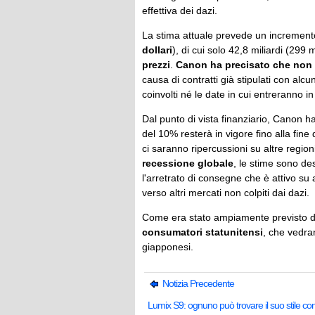
effettiva dei dazi.
La stima attuale prevede un incremento d
dollari
), di cui solo 42,8 miliardi (299 m
prezzi
.
Canon ha precisato che non p
causa di contratti già stipulati con alcun
coinvolti né le date in cui entreranno in v
Dal punto di vista finanziario, Canon ha
del 10% resterà in vigore fino alla fin
ci saranno ripercussioni su altre regio
recessione globale
, le stime sono d
l'arretrato di consegne che è attivo su a
verso altri mercati non colpiti dai dazi.
Come era stato ampiamente previsto d
consumatori statunitensi
, che vedran
giapponesi.
Notizia Precedente
Lumix S9: ognuno può trovare il suo stile con