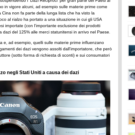
sospendendo i 'Dazi Reciproci' per gran parte dei Paesi ai
ano in vigore alcuni, ad esempio sulle materie prime come
La Cina non fa parte della lunga lista che ha visto la
ioco al rialzo ha portato a una situazione in cui gli USA
si importate (con l'importante esclusione dei prodotti
a dazi del 125% alle merci statunitensi in arrivo nel Paese.
 e, ad esempio, quelli sulle materie prime influenzano
pagamenti dei dazi vengono assolti dall'importatore, che però
ttore (sotto forma di richiesta di sconti) e sui consumatori
 negli Stati Uniti a causa dei dazi