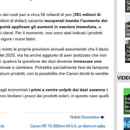
S
20
ei costi pari a circa 56 miliardi di yen (
391 milioni di
ilioni di dollari) saranno
recuperati tramite l’aumento dei
Ni
otrà applicare gli aumenti in maniera immediata
, a
Aw
i clienti. Per il momento, non sono stati indicati i prodotti
de
igore i nuovi listini.
Fu
 rivisto le proprie previsioni annuali assumendo che il dazio
Fu
e del 2025, ma ha anche aggiunto di aver ipotizzato che non
un
ot
ni: qualora la questione dei dazi dovesse
innescare una
estinate a cambiare. Potrebbe parzialmente fare da tampone
lcuni prodotti, con la possibilità che Canon dirotti le vendite
VIDE
agli economisti
i primi a venire colpiti dai dazi saranno i
no lievitare i prezzi dei prodotti esteri, in questo caso quelli
Fuj
'ric
più 
mo
Notizia Successiva
 le
Canon RF 75-300mm f/4-5.6, un ritorno in salsa