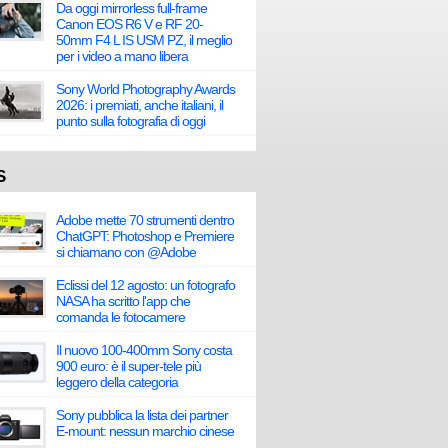
Da oggi mirrorless full-frame
Canon EOS R6 V e RF 20-
50mm F4 L IS USM PZ, il meglio
per i video a mano libera
Sony World Photography Awards
2026: i premiati, anche italiani, il
punto sulla fotografia di oggi
S
Adobe mette 70 strumenti dentro
ChatGPT: Photoshop e Premiere
si chiamano con @Adobe
Eclissi del 12 agosto: un fotografo
NASA ha scritto l'app che
comanda le fotocamere
Il nuovo 100-400mm Sony costa
900 euro: è il super-tele più
leggero della categoria
Sony pubblica la lista dei partner
E-mount: nessun marchio cinese