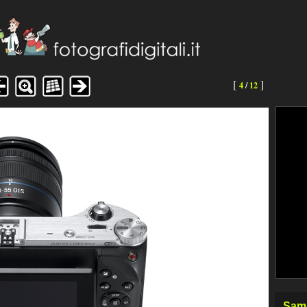
[
]
4
/
12
Sams