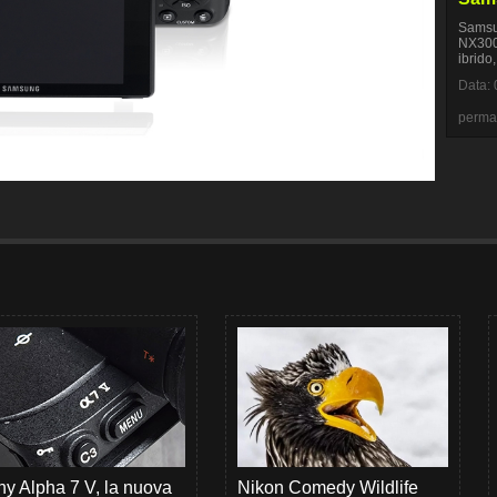
Samsun
NX300 
ibrido
Data: 
perma
y Alpha 7 V, la nuova
Nikon Comedy Wildlife