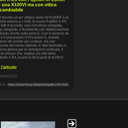
: una X100VI ma con ottica
rcambiabile
l fascino un po’ elitario della GFX100RF e le
che intorno a x Half, la nuova Fujifilm X-E5
a tutti d’accordo: una mirrorless compatta,
a, elegante, e finalmente con stabilizzazione
 bordo anche sulla serie E. Con il sensore da
e il processore X-Processor 5, eredita
zioni da sorelle più costose, ma con
nomia del mirino laterale in stile telemetro e
ova ghiera per le simulazioni pellicola. Il
a un prezzo che, seppur più alto della
ente X-E4, la pne in kit al parti di X100VI
l'articolo
24/06/2025
link: