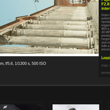
F2.8
inte
Dopo i
polemi
riport
legger
IBIS a
40 MP 
presta
l'ergo
una nu
tutto 
preced
Leggi 
, f/5.6, 1/1300 s, 500 ISO
Data: 
perma