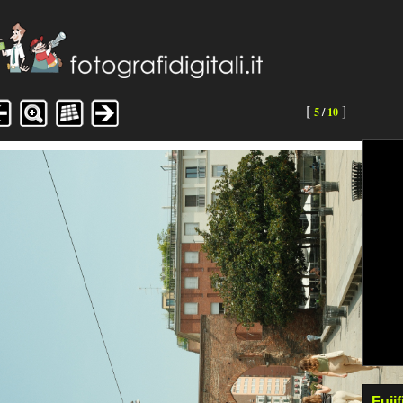
[
]
5
/
10
Fuji