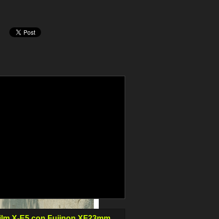
film X-E5 con Fujinon XF23mm